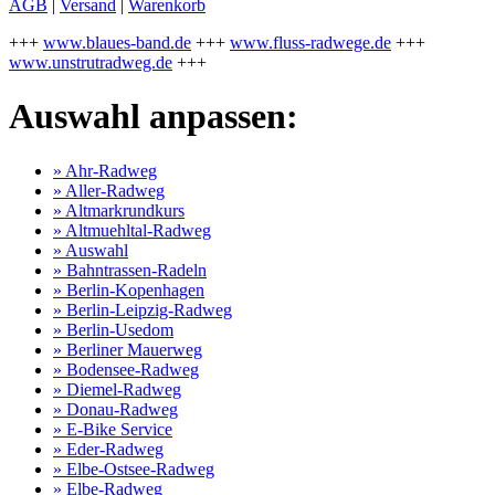
AGB
|
Versand
|
Warenkorb
+++
www.blaues-band.de
+++
www.fluss-radwege.de
+++
www.unstrutradweg.de
+++
Auswahl anpassen:
» Ahr-Radweg
» Aller-Radweg
» Altmarkrundkurs
» Altmuehltal-Radweg
» Auswahl
» Bahntrassen-Radeln
» Berlin-Kopenhagen
» Berlin-Leipzig-Radweg
» Berlin-Usedom
» Berliner Mauerweg
» Bodensee-Radweg
» Diemel-Radweg
» Donau-Radweg
» E-Bike Service
» Eder-Radweg
» Elbe-Ostsee-Radweg
» Elbe-Radweg