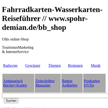
Fahrradkarten-Wasserkarten-
Reiseführer // www.spohr-
demian.de/bb_shop
Ollis online-Shop
TourismusMarketing
& InternetService
Radwege
Gewässer
Themen
Regionen
Musik
Antiquarisch
Zeitschriften
Button
Postkarten
Bücher+Karten
Magazine
Aufkleber
DVDs