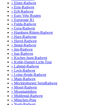
» Elster-Radweg
» Ems-Radweg
» Erft-Radweg
» Euro Velo Routen
» Euroroute R1
» Fulda-Radweg
» Gera-Radweg
» Hamburg-Rügen-Radweg
» Harz-Radwege
» Havel-Radweg
» Ilmtal-Radweg
» Inn-Radweg
» Isar-Radweg
» Kocher-Jagst-Radweg
» Kohle-Dampf-Licht-Tour
» Lahntal-Radweg
» Lech-Radweg
» Leine-Heide-Radweg
» Main-Radweg
» Mecklenburger SeenRadweg
» Mosel-Radweg
» Mountainbiken
» Muldental-Radweg
» München-Prag
» Naab-Radweg