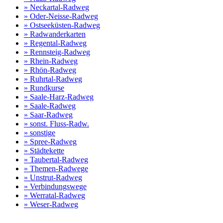
» Neckartal-Radweg
» Oder-Neisse-Radweg
» Ostseeküsten-Radweg
» Radwanderkarten
» Regental-Radweg
» Rennsteig-Radweg
» Rhein-Radweg
» Rhön-Radweg
» Ruhrtal-Radweg
» Rundkurse
» Saale-Harz-Radweg
» Saale-Radweg
» Saar-Radweg
» sonst. Fluss-Radw.
» sonstige
» Spree-Radweg
» Städtekette
» Taubertal-Radweg
» Themen-Radwege
» Unstrut-Radweg
» Verbindungswege
» Werratal-Radweg
» Weser-Radweg