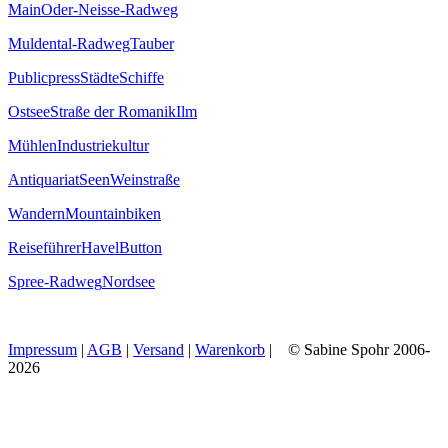
Main
Oder-Neisse-Radweg
Muldental-Radweg
Tauber
Publicpress
Städte
Schiffe
Ostsee
Straße der Romanik
Ilm
Mühlen
Industriekultur
Antiquariat
Seen
Weinstraße
Wandern
Mountainbiken
Reiseführer
Havel
Button
Spree-Radweg
Nordsee
Impressum
|
AGB
|
Versand
|
Warenkorb
| © Sabine Spohr 2006-
2026