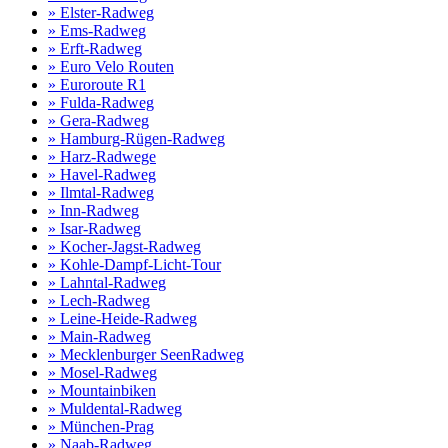
» Elster-Radweg
» Ems-Radweg
» Erft-Radweg
» Euro Velo Routen
» Euroroute R1
» Fulda-Radweg
» Gera-Radweg
» Hamburg-Rügen-Radweg
» Harz-Radwege
» Havel-Radweg
» Ilmtal-Radweg
» Inn-Radweg
» Isar-Radweg
» Kocher-Jagst-Radweg
» Kohle-Dampf-Licht-Tour
» Lahntal-Radweg
» Lech-Radweg
» Leine-Heide-Radweg
» Main-Radweg
» Mecklenburger SeenRadweg
» Mosel-Radweg
» Mountainbiken
» Muldental-Radweg
» München-Prag
» Naab-Radweg