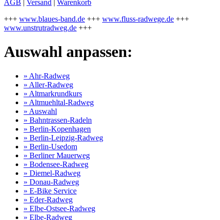
AGB
|
Versand
|
Warenkorb
+++
www.blaues-band.de
+++
www.fluss-radwege.de
+++
www.unstrutradweg.de
+++
Auswahl anpassen:
» Ahr-Radweg
» Aller-Radweg
» Altmarkrundkurs
» Altmuehltal-Radweg
» Auswahl
» Bahntrassen-Radeln
» Berlin-Kopenhagen
» Berlin-Leipzig-Radweg
» Berlin-Usedom
» Berliner Mauerweg
» Bodensee-Radweg
» Diemel-Radweg
» Donau-Radweg
» E-Bike Service
» Eder-Radweg
» Elbe-Ostsee-Radweg
» Elbe-Radweg