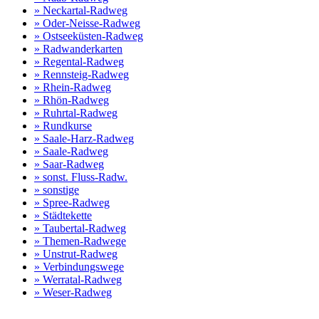
» Neckartal-Radweg
» Oder-Neisse-Radweg
» Ostseeküsten-Radweg
» Radwanderkarten
» Regental-Radweg
» Rennsteig-Radweg
» Rhein-Radweg
» Rhön-Radweg
» Ruhrtal-Radweg
» Rundkurse
» Saale-Harz-Radweg
» Saale-Radweg
» Saar-Radweg
» sonst. Fluss-Radw.
» sonstige
» Spree-Radweg
» Städtekette
» Taubertal-Radweg
» Themen-Radwege
» Unstrut-Radweg
» Verbindungswege
» Werratal-Radweg
» Weser-Radweg