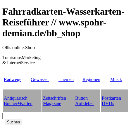
Fahrradkarten-Wasserkarten-
Reiseführer // www.spohr-
demian.de/bb_shop
Ollis online-Shop
TourismusMarketing
& InternetService
Radwege
Gewässer
Themen
Regionen
Musik
Antiquarisch
Zeitschriften
Button
Postkarten
Bücher+Karten
Magazine
Aufkleber
DVDs