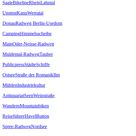
Saale
Bikeline
Rhein
Lahntal
Unstrut
Kanu
Werratal
Donau
Radweg Berlin-Usedom
Camping
Himmelsscheibe
Main
Oder-Neisse-Radweg
Muldental-Radweg
Tauber
Publicpress
Städte
Schiffe
Ostsee
Straße der Romanik
Ilm
Mühlen
Industriekultur
Antiquariat
Seen
Weinstraße
Wandern
Mountainbiken
Reiseführer
Havel
Button
Spree-Radweg
Nordsee