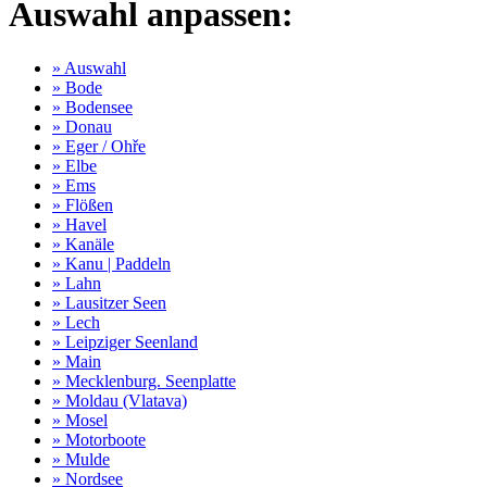
Auswahl anpassen:
» Auswahl
» Bode
» Bodensee
» Donau
» Eger / Ohře
» Elbe
» Ems
» Flößen
» Havel
» Kanäle
» Kanu | Paddeln
» Lahn
» Lausitzer Seen
» Lech
» Leipziger Seenland
» Main
» Mecklenburg. Seenplatte
» Moldau (Vlatava)
» Mosel
» Motorboote
» Mulde
» Nordsee