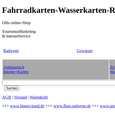
Fahrradkarten-Wasserkarten-Re
Ollis online-Shop
TourismusMarketing
& InternetService
Radwege
Gewässer
Antiquarisch
Zei
Bücher+Karten
Ma
AGB
|
Versand
|
Warenkorb
+++
www.blaues-band.de
+++
www.fluss-radwege.de
+++
www.uns