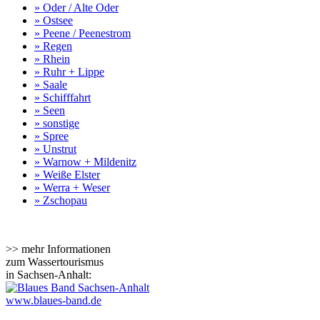
» Oder / Alte Oder
» Ostsee
» Peene / Peenestrom
» Regen
» Rhein
» Ruhr + Lippe
» Saale
» Schifffahrt
» Seen
» sonstige
» Spree
» Unstrut
» Warnow + Mildenitz
» Weiße Elster
» Werra + Weser
» Zschopau
>> mehr Informationen
zum Wassertourismus
in Sachsen-Anhalt:
www.blaues-band.de