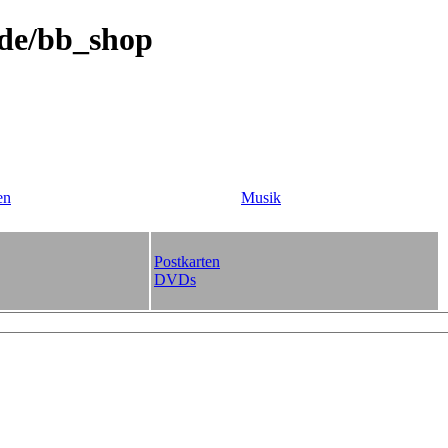
.de/bb_shop
en
Musik
Postkarten
DVDs