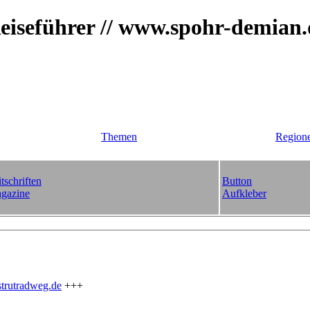
iseführer // www.spohr-demian
Themen
Region
tschriften
Button
gazine
Aufkleber
trutradweg.de
+++