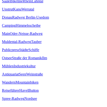
Saale
Bikeline
Rhein
Lahntal
Unstrut
Kanu
Werratal
Donau
Radweg Berlin-Usedom
Camping
Himmelsscheibe
Main
Oder-Neisse-Radweg
Muldental-Radweg
Tauber
Publicpress
Städte
Schiffe
Ostsee
Straße der Romanik
Ilm
Mühlen
Industriekultur
Antiquariat
Seen
Weinstraße
Wandern
Mountainbiken
Reiseführer
Havel
Button
Spree-Radweg
Nordsee