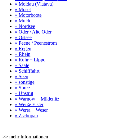
» Moldau (Vlatava)
» Mosel
» Motorboote
» Mulde
» Nordsee
» Oder / Alte Oder
» Ostsee
» Peene / Peenestrom
» Regen
» Rhein
» Ruhr + Lippe
» Saale
» Schifffahrt
» Seen
» sonstige
» Spree
» Unstrut
» Warnow + Mildenitz
» Weiße Elster
» Werra + Weser
» Zschopau
>> mehr Informationen