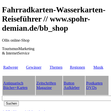
Fahrradkarten-Wasserkarten-
Reiseführer // www.spohr-
demian.de/bb_shop
Ollis online-Shop
TourismusMarketing
& InternetService
Radwege
Gewässer
Themen
Regionen
Musik
Antiquarisch
Zeitschriften
Button
Postkarten
Bücher+Karten
Magazine
Aufkleber
DVDs