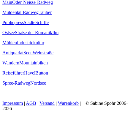
Main
Oder-Neisse-Radweg
Muldental-Radweg
Tauber
Publicpress
Städte
Schiffe
Ostsee
Straße der Romanik
Ilm
Mühlen
Industriekultur
Antiquariat
Seen
Weinstraße
Wandern
Mountainbiken
Reiseführer
Havel
Button
Spree-Radweg
Nordsee
Impressum
|
AGB
|
Versand
|
Warenkorb
| © Sabine Spohr 2006-
2026