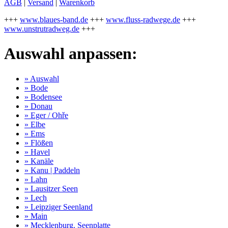
AGB
|
Versand
|
Warenkorb
+++
www.blaues-band.de
+++
www.fluss-radwege.de
+++
www.unstrutradweg.de
+++
Auswahl anpassen:
» Auswahl
» Bode
» Bodensee
» Donau
» Eger / Ohře
» Elbe
» Ems
» Flößen
» Havel
» Kanäle
» Kanu | Paddeln
» Lahn
» Lausitzer Seen
» Lech
» Leipziger Seenland
» Main
» Mecklenburg. Seenplatte