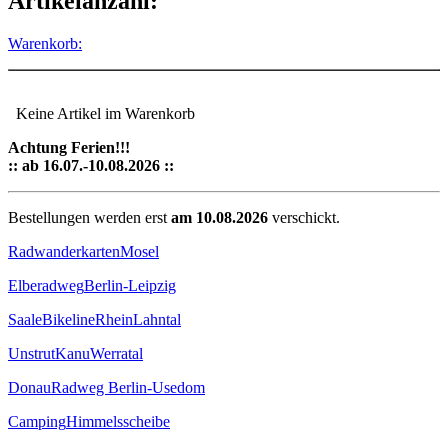
Artikelanzahl:
Warenkorb:
Keine Artikel im Warenkorb
Achtung Ferien!!!
:: ab 16.07.-10.08.2026 ::
Bestellungen werden erst
am 10.08.2026
verschickt.
Radwanderkarten
Mosel
Elberadweg
Berlin-Leipzig
Saale
Bikeline
Rhein
Lahntal
Unstrut
Kanu
Werratal
Donau
Radweg Berlin-Usedom
Camping
Himmelsscheibe