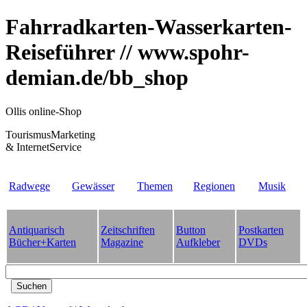
Fahrradkarten-Wasserkarten-
Reiseführer // www.spohr-
demian.de/bb_shop
Ollis online-Shop
TourismusMarketing
& InternetService
Radwege
Gewässer
Themen
Regionen
Musik
Antiquarisch
Zeitschriften
Button
Postkarten
Bücher+Karten
Magazine
Aufkleber
DVDs