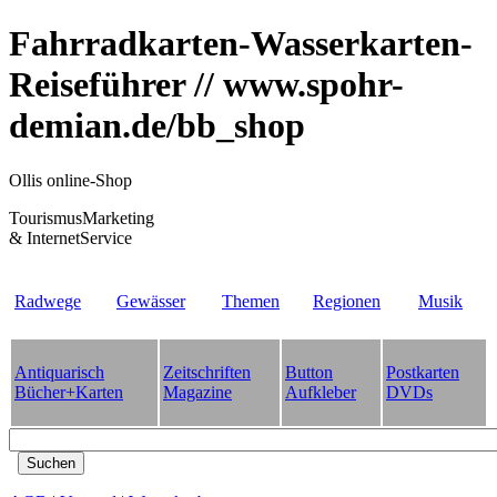
Fahrradkarten-Wasserkarten-
Reiseführer // www.spohr-
demian.de/bb_shop
Ollis online-Shop
TourismusMarketing
& InternetService
Radwege
Gewässer
Themen
Regionen
Musik
Antiquarisch
Zeitschriften
Button
Postkarten
Bücher+Karten
Magazine
Aufkleber
DVDs