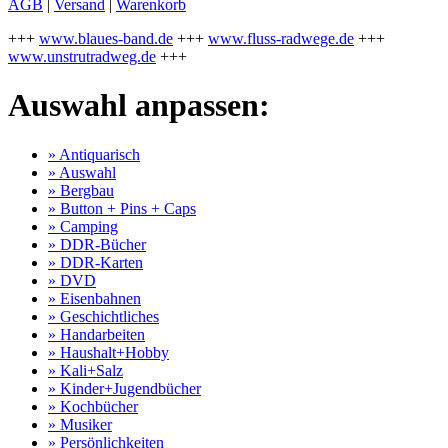
AGB
|
Versand
|
Warenkorb
+++
www.blaues-band.de
+++
www.fluss-radwege.de
+++
www.unstrutradweg.de
+++
Auswahl anpassen:
» Antiquarisch
» Auswahl
» Bergbau
» Button + Pins + Caps
» Camping
» DDR-Bücher
» DDR-Karten
» DVD
» Eisenbahnen
» Geschichtliches
» Handarbeiten
» Haushalt+Hobby
» Kali+Salz
» Kinder+Jugendbücher
» Kochbücher
» Musiker
» Persönlichkeiten