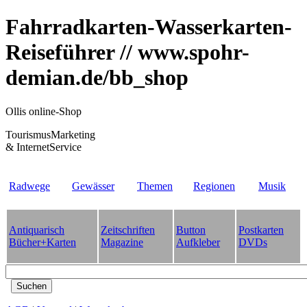
Fahrradkarten-Wasserkarten-
Reiseführer // www.spohr-
demian.de/bb_shop
Ollis online-Shop
TourismusMarketing
& InternetService
Radwege
Gewässer
Themen
Regionen
Musik
Antiquarisch
Zeitschriften
Button
Postkarten
Bücher+Karten
Magazine
Aufkleber
DVDs