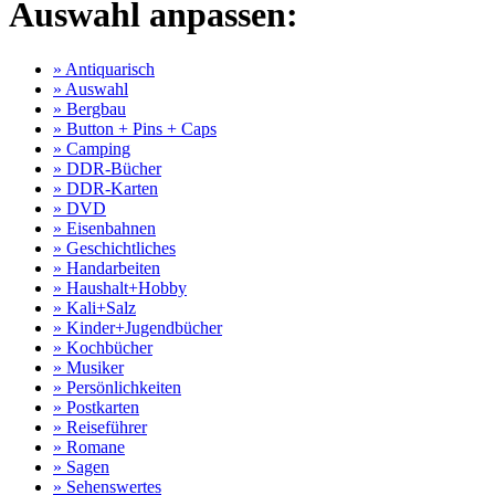
Auswahl anpassen:
» Antiquarisch
» Auswahl
» Bergbau
» Button + Pins + Caps
» Camping
» DDR-Bücher
» DDR-Karten
» DVD
» Eisenbahnen
» Geschichtliches
» Handarbeiten
» Haushalt+Hobby
» Kali+Salz
» Kinder+Jugendbücher
» Kochbücher
» Musiker
» Persönlichkeiten
» Postkarten
» Reiseführer
» Romane
» Sagen
» Sehenswertes