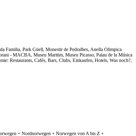
ada Familia, Park Güell, Monestir de Pedralbes, Anella Olimpica
orani - MACBA, Museu Maritim, Museu Picasso, Palau de la Música
ie: Restaurants, Cafés, Bars, Clubs, Einkaufen, Hotels, Was noch?,
elnorwegen + Nordnorwegen + Norwegen von A bis Z +