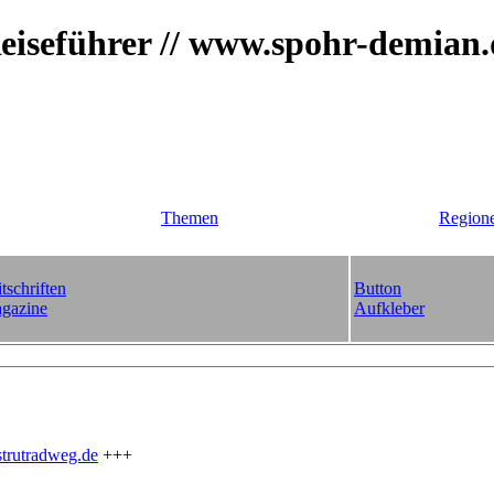
iseführer // www.spohr-demian
Themen
Region
tschriften
Button
gazine
Aufkleber
trutradweg.de
+++