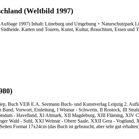
chland (Weltbild 1997)
. Auföage 1997) Inhalt: Lüneburg und Umgebung + Naturschutzpark Lü
Südheide. Karten und Touren, Kunst, Kultur, Brauchtum, Essen und Trin
980)
llep, Buch VEB E.A. Seemann Buch- und Kunstverlag Leipzig 2. Aufl
 Band, Vorwort, Einleitung, I Wismar - Schwerin, II Rostock, III Str
Potsdam - Havelland, XI Altmark, XII Magdeburg, XIII Fläming, XIV C
nger Wald - Suhl, XXI Weimar - Obere Saale, XXII Gera - Vogtland, 
 Seiten Format 17x24cm (das Buch ist gebraucht, aber sehr gut erhalten