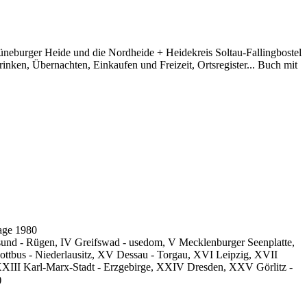
neburger Heide und die Nordheide + Heidekreis Soltau-Fallingbostel
ken, Übernachten, Einkaufen und Freizeit, Ortsregister... Buch mit
age 1980
alsund - Rügen, IV Greifswad - usedom, V Mecklenburger Seenplatte,
ottbus - Niederlausitz, XV Dessau - Torgau, XVI Leipzig, XVII
XXIII Karl-Marx-Stadt - Erzgebirge, XXIV Dresden, XXV Görlitz -
)