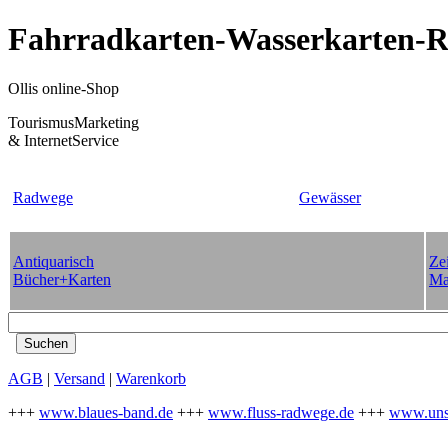
Fahrradkarten-Wasserkarten-Re
Ollis online-Shop
TourismusMarketing
& InternetService
Radwege
Gewässer
Antiquarisch
Zei
Bücher+Karten
Ma
AGB
|
Versand
|
Warenkorb
+++
www.blaues-band.de
+++
www.fluss-radwege.de
+++
www.uns