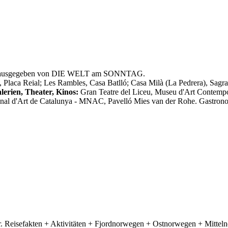
, herausgegeben von DIE WELT am SONNTAG.
t, Placa Reial; Les Rambles, Casa Batlló; Casa Milà (La Pedrera), Sagr
erien, Theater, Kinos:
Gran Teatre del Liceu, Museu d'Art Contemp
nal d'Art de Catalunya - MNAC, Pavelló Mies van der Rohe. Gastronom
r. Reisefakten + Aktivitäten + Fjordnorwegen + Ostnorwegen + Mitt