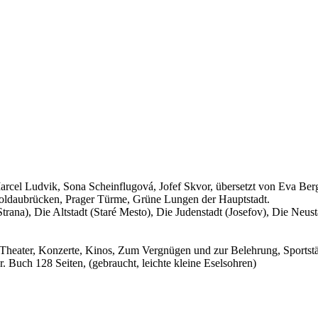
arcel Ludvik, Sona Scheinflugová, Jofef Skvor, übersetzt von Eva Berg
Moldaubrücken, Prager Türme, Grüne Lungen der Hauptstadt.
trana), Die Altstadt (Staré Mesto), Die Judenstadt (Josefov), Die Neu
Theater, Konzerte, Kinos, Zum Vergnügen und zur Belehrung, Sportstät
 Buch 128 Seiten, (gebraucht, leichte kleine Eselsohren)