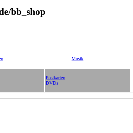
.de/bb_shop
en
Musik
Postkarten
DVDs