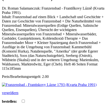
Dr. Roman Salamanczuk: Franzensbad - Františkovy Lázně (Kvarta
Praha 1991).
Inhalt: Franzensbad auf einen Blick + Landschaft und Geschichte +
Daten zur Geschichte von Franzensbad + Die Naturheilmittel von
Franzensbad: Mineralwasserquellen (Erdige Quellen, Salinische
Quellen, Eisenquellen), Übersicht der wichtigsten
Mineralwasserquellen von Franzensbad + Mineralwasserbäder,
Gasbäder, Gasinjektionen, Kohlendioxid-Therapie + Das
Franzensbader Moor + Kleiner Spaziergang durch Franzensbad +
Ausflüge in die Umgebung von Franzensbad: Kammerbühl
(Komorní Hurka), Natalienquelle, "Amerika" (der große Egerer
Stadtteich), Soos (das Naturschutzgebiet), Seeberg (Ostroh),
Wildstein (Skalná) und in der weiteren Umgebung: Marienkulm,
Waldsassen, Marktredwitz, Eger (Cheb). Heft 46 Seiten Format
115x185mm
Preis/Bearbeitungsentgelt: 2.00
vergrößern
bestellen: