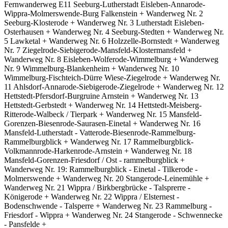
Fernwanderweg E11 Seeburg-Lutherstadt Eisleben-Annarode-
Wippra-Molmerswende-Burg Falkenstein + Wanderweg Nr. 2
Seeburg-Klosterode + Wanderweg Nr. 3 Lutherstadt Eisleben-
Osterhausen + Wanderweg Nr. 4 Seeburg-Stedten + Wanderweg Nr.
5 Lawketal + Wanderweg Nr. 6 Holzzelle-Bornstedt + Wanderweg
Nr. 7 Ziegelrode-Siebigerode-Mansfeld-Klostermansfeld +
Wanderweg Nr. 8 Eisleben-Wolferode-Wimmelburg + Wanderweg
Nr. 9 Wimmelburg-Blankenheim + Wanderweg Nr. 10
Wimmelburg-Fischteich-Dürre Wiese-Ziegelrode + Wanderweg Nr.
11 Ahlsdorf-Annarode-Siebigerode-Ziegelrode + Wanderweg Nr. 12
Hettstedt-Pfersdorf-Burgruine Arnstein + Wanderweg Nr. 13
Hettstedt-Gerbstedt + Wanderweg Nr. 14 Hettstedt-Meisberg-
Ritterode-Walbeck / Tierpark + Wanderweg Nr. 15 Mansfeld-
Gorenzen-Biesenrode-Saurasen-Einetal + Wanderweg Nr. 16
Mansfeld-Lutherstadt - Vatterode-Biesenrode-Rammelburg-
Rammelburgblick + Wanderweg Nr. 17 Rammelburgblick-
Volkmannrode-Harkenrode-Arnstein + Wanderweg Nr. 18
Mansfeld-Gorenzen-Friesdorf / Ost - rammelburgblick +
Wanderweg Nr. 19: Rammelburgblick - Einetal - Tilkerode -
Molmerswende + Wanderweg Nr. 20 Stangerode-Leinemühle +
Wanderweg Nr. 21 Wippra / Birkbergbrücke - Talsprerre -
Königerode + Wanderweg Nr. 22 Wippra / Elsternest -
Bodenschwende - Talsperre + Wanderweg Nr. 23 Rammelburg -
Friesdorf - Wippra + Wanderweg Nr. 24 Stangerode - Schwennecke
- Pansfelde +