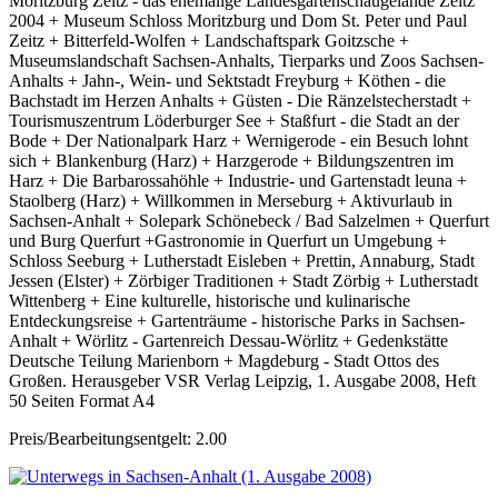
Moritzburg Zeitz - das ehemalige Landesgartenschaugelände Zeitz
2004 + Museum Schloss Moritzburg und Dom St. Peter und Paul
Zeitz + Bitterfeld-Wolfen + Landschaftspark Goitzsche +
Museumslandschaft Sachsen-Anhalts, Tierparks und Zoos Sachsen-
Anhalts + Jahn-, Wein- und Sektstadt Freyburg + Köthen - die
Bachstadt im Herzen Anhalts + Güsten - Die Ränzelstecherstadt +
Tourismuszentrum Löderburger See + Staßfurt - die Stadt an der
Bode + Der Nationalpark Harz + Wernigerode - ein Besuch lohnt
sich + Blankenburg (Harz) + Harzgerode + Bildungszentren im
Harz + Die Barbarossahöhle + Industrie- und Gartenstadt leuna +
Staolberg (Harz) + Willkommen in Merseburg + Aktivurlaub in
Sachsen-Anhalt + Solepark Schönebeck / Bad Salzelmen + Querfurt
und Burg Querfurt +Gastronomie in Querfurt un Umgebung +
Schloss Seeburg + Lutherstadt Eisleben + Prettin, Annaburg, Stadt
Jessen (Elster) + Zörbiger Traditionen + Stadt Zörbig + Lutherstadt
Wittenberg + Eine kulturelle, historische und kulinarische
Entdeckungsreise + Gartenträume - historische Parks in Sachsen-
Anhalt + Wörlitz - Gartenreich Dessau-Wörlitz + Gedenkstätte
Deutsche Teilung Marienborn + Magdeburg - Stadt Ottos des
Großen. Herausgeber VSR Verlag Leipzig, 1. Ausgabe 2008, Heft
50 Seiten Format A4
Preis/Bearbeitungsentgelt: 2.00