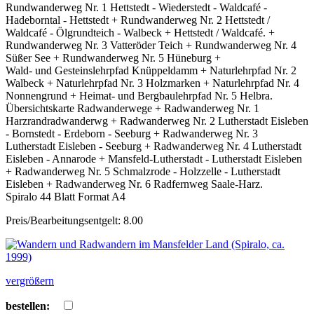
Rundwanderweg Nr. 1 Hettstedt - Wiederstedt - Waldcafé -
Hadeborntal - Hettstedt + Rundwanderweg Nr. 2 Hettstedt /
Waldcafé - Ölgrundteich - Walbeck + Hettstedt / Waldcafé. +
Rundwanderweg Nr. 3 Vatteröder Teich + Rundwanderweg Nr. 4
Süßer See + Rundwanderweg Nr. 5 Hüneburg +
Wald- und Gesteinslehrpfad Knüppeldamm + Naturlehrpfad Nr. 2
Walbeck + Naturlehrpfad Nr. 3 Holzmarken + Naturlehrpfad Nr. 4
Nonnengrund + Heimat- und Bergbaulehrpfad Nr. 5 Helbra.
Übersichtskarte Radwanderwege + Radwanderweg Nr. 1
Harzrandradwanderwg + Radwanderweg Nr. 2 Lutherstadt Eisleben
- Bornstedt - Erdeborn - Seeburg + Radwanderweg Nr. 3
Lutherstadt Eisleben - Seeburg + Radwanderweg Nr. 4 Lutherstadt
Eisleben - Annarode + Mansfeld-Lutherstadt - Lutherstadt Eisleben
+ Radwanderweg Nr. 5 Schmalzrode - Holzzelle - Lutherstadt
Eisleben + Radwanderweg Nr. 6 Radfernweg Saale-Harz.
Spiralo 44 Blatt Format A4
Preis/Bearbeitungsentgelt: 8.00
vergrößern
bestellen: