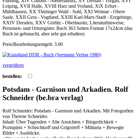
Fläming, XIV Cottbus - Niederlausitz, XV Dessau - Torgau, XVI
Leipzig, XVII Halle, XVIII Harz und Vorland, XiX Erfurt -
Mühlhausen, XX Thüringer Wald - Suhl, XXI Weimar - Obere
Saale, XXII Gera - Vogtland, XXIII Karl-Marx-Stadt - Erzgebirge,
XXIV Dresden, XXV Görlitz - Oberlausitz, Literaturhinweise,
Personen- und Ortsregister. Buch 363 Seiten Format 17x24cm (das
Buch ist gebraucht, aber sehr gut erhalten)
Preis/Bearbeitungsentgelt: 3.00
vergrößern
bestellen:
Potsdam - Garnison und Arkadien. Rolf
Schneider (be.bra verlag)
Rolf Schneider: Potsdam - Garnison und Arkadien. Mit Fotografien
von Therese Schneider.
Inhalt: Über Tugenden + Alte Ansichten + Bürgerlichkeit +
Poztupimi + Schischkoff und Grigorieff + Militaria + Bewegte
Bilder + Ausblicke.