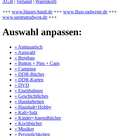
AGB
|
Versand
|
Warenkorb
+++
www.blaues-band.de
+++
www.fluss-radwege.de
+++
www.unstrutradweg.de
+++
Auswahl anpassen:
» Antiquarisch
» Auswahl
» Bergbau
» Button + Pins + Caps
» Camping
» DDR-Bücher
» DDR-Karten
» DVD
» Eisenbahnen
» Geschichtliches
» Handarbeiten
» Haushalt+Hobby
» Kali+Salz
» Kinder+Jugendbücher
» Kochbücher
» Musiker
» Persönlichkeiten