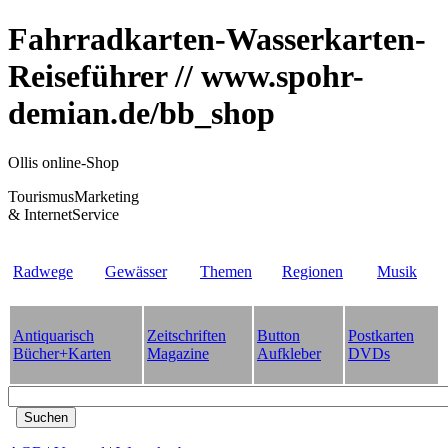
Fahrradkarten-Wasserkarten-
Reiseführer // www.spohr-
demian.de/bb_shop
Ollis online-Shop
TourismusMarketing
& InternetService
Radwege
Gewässer
Themen
Regionen
Musik
Antiquarisch
Zeitschriften
Button
Postkarten
Bücher+Karten
Magazine
Aufkleber
DVDs