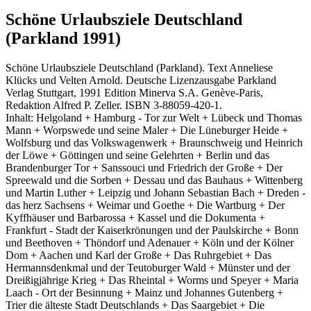
Schöne Urlaubsziele Deutschland
(Parkland 1991)
Schöne Urlaubsziele Deutschland (Parkland). Text Anneliese
Klücks und Velten Arnold. Deutsche Lizenzausgabe Parkland
Verlag Stuttgart, 1991 Edition Minerva S.A. Genève-Paris,
Redaktion Alfred P. Zeller. ISBN 3-88059-420-1.
Inhalt: Helgoland + Hamburg - Tor zur Welt + Lübeck und Thomas
Mann + Worpswede und seine Maler + Die Lüneburger Heide +
Wolfsburg und das Volkswagenwerk + Braunschweig und Heinrich
der Löwe + Göttingen und seine Gelehrten + Berlin und das
Brandenburger Tor + Sanssouci und Friedrich der Große + Der
Spreewald und die Sorben + Dessau und das Bauhaus + Wittenberg
und Martin Luther + Leipzig und Johann Sebastian Bach + Dreden -
das herz Sachsens + Weimar und Goethe + Die Wartburg + Der
Kyffhäuser und Barbarossa + Kassel und die Dokumenta +
Frankfurt - Stadt der Kaiserkrönungen und der Paulskirche + Bonn
und Beethoven + Thöndorf und Adenauer + Köln und der Kölner
Dom + Aachen und Karl der Große + Das Ruhrgebiet + Das
Hermannsdenkmal und der Teutoburger Wald + Münster und der
Dreißigjährige Krieg + Das Rheintal + Worms und Speyer + Maria
Laach - Ort der Besinnung + Mainz und Johannes Gutenberg +
Trier die älteste Stadt Deutschlands + Das Saargebiet + Die