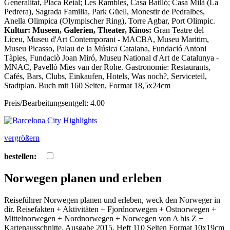
Generalitat, Placa Reial; Les Rambles, Casa Batlló; Casa Milà (La
Pedrera), Sagrada Familia, Park Güell, Monestir de Pedralbes,
Anella Olimpica (Olympischer Ring), Torre Agbar, Port Olimpic.
Kultur: Museen, Galerien, Theater, Kinos:
Gran Teatre del
Liceu, Museu d'Art Contemporani - MACBA, Museu Maritim,
Museu Picasso, Palau de la Música Catalana, Fundació Antoni
Tàpies, Fundaciò Joan Miró, Museu National d'Art de Catalunya -
MNAC, Pavelló Mies van der Rohe. Gastronomie: Restaurants,
Cafés, Bars, Clubs, Einkaufen, Hotels, Was noch?, Serviceteil,
Stadtplan. Buch mit 160 Seiten, Format 18,5x24cm
Preis/Bearbeitungsentgelt: 4.00
vergrößern
bestellen:
Norwegen planen und erleben
Reiseführer Norwegen planen und erleben, weck den Norweger in
dir. Reisefakten + Aktivitäten + Fjordnorwegen + Ostnorwegen +
Mittelnorwegen + Nordnorwegen + Norwegen von A bis Z +
Kartenausschnitte. Ausgabe 2015, Heft 110 Seiten Format 10x19cm