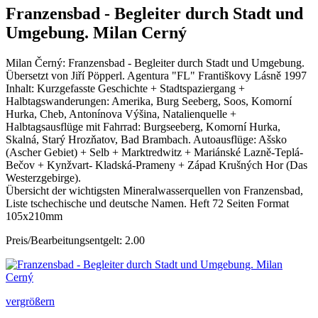
Franzensbad - Begleiter durch Stadt und
Umgebung. Milan Cerný
Milan Černý: Franzensbad - Begleiter durch Stadt und Umgebung.
Übersetzt von Jiří Pöpperl. Agentura "FL" Františkovy Lásně 1997
Inhalt: Kurzgefasste Geschichte + Stadtspaziergang +
Halbtagswanderungen: Amerika, Burg Seeberg, Soos, Komorní
Hurka, Cheb, Antonínova Výšina, Natalienquelle +
Halbtagsausflüge mit Fahrrad: Burgseeberg, Komorní Hurka,
Skalná, Starý Hrozňatov, Bad Brambach. Autoausflüge: Ašsko
(Ascher Gebiet) + Selb + Marktredwitz + Mariánské Lazně-Teplá-
Bečov + Kynžvart- Kladská-Prameny + Západ Krušných Hor (Das
Westerzgebirge).
Übersicht der wichtigsten Mineralwasserquellen von Franzensbad,
Liste tschechische und deutsche Namen. Heft 72 Seiten Format
105x210mm
Preis/Bearbeitungsentgelt: 2.00
vergrößern