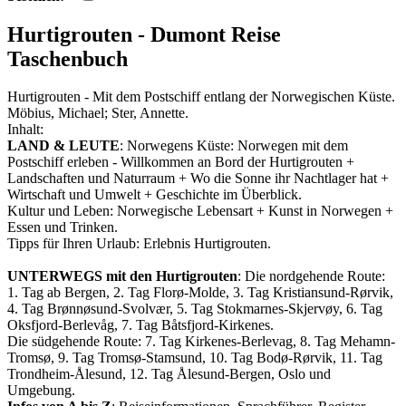
Hurtigrouten - Dumont Reise
Taschenbuch
Hurtigrouten - Mit dem Postschiff entlang der Norwegischen Küste.
Möbius, Michael; Ster, Annette.
Inhalt:
LAND & LEUTE
: Norwegens Küste: Norwegen mit dem
Postschiff erleben - Willkommen an Bord der Hurtigrouten +
Landschaften und Naturraum + Wo die Sonne ihr Nachtlager hat +
Wirtschaft und Umwelt + Geschichte im Überblick.
Kultur und Leben: Norwegische Lebensart + Kunst in Norwegen +
Essen und Trinken.
Tipps für Ihren Urlaub: Erlebnis Hurtigrouten.
UNTERWEGS mit den Hurtigrouten
: Die nordgehende Route:
1. Tag ab Bergen, 2. Tag Florø-Molde, 3. Tag Kristiansund-Rørvik,
4. Tag Brønnøsund-Svolvær, 5. Tag Stokmarnes-Skjervøy, 6. Tag
Oksfjord-Berlevåg, 7. Tag Båtsfjord-Kirkenes.
Die südgehende Route: 7. Tag Kirkenes-Berlevag, 8. Tag Mehamn-
Tromsø, 9. Tag Tromsø-Stamsund, 10. Tag Bodø-Rørvik, 11. Tag
Trondheim-Ålesund, 12. Tag Ålesund-Bergen, Oslo und
Umgebung.