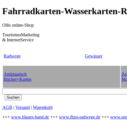
Fahrradkarten-Wasserkarten-Re
Ollis online-Shop
TourismusMarketing
& InternetService
Radwege
Gewässer
Antiquarisch
Zei
Bücher+Karten
Ma
AGB
|
Versand
|
Warenkorb
+++
www.blaues-band.de
+++
www.fluss-radwege.de
+++
www.uns