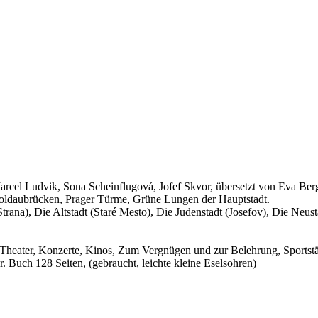
arcel Ludvik, Sona Scheinflugová, Jofef Skvor, übersetzt von Eva Berg
Moldaubrücken, Prager Türme, Grüne Lungen der Hauptstadt.
trana), Die Altstadt (Staré Mesto), Die Judenstadt (Josefov), Die Neu
Theater, Konzerte, Kinos, Zum Vergnügen und zur Belehrung, Sportstät
 Buch 128 Seiten, (gebraucht, leichte kleine Eselsohren)