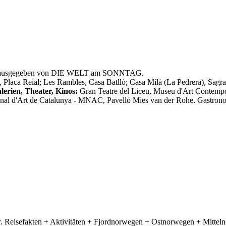
, herausgegeben von DIE WELT am SONNTAG.
t, Placa Reial; Les Rambles, Casa Batlló; Casa Milà (La Pedrera), Sagr
erien, Theater, Kinos:
Gran Teatre del Liceu, Museu d'Art Contemp
nal d'Art de Catalunya - MNAC, Pavelló Mies van der Rohe. Gastronom
r. Reisefakten + Aktivitäten + Fjordnorwegen + Ostnorwegen + Mitt