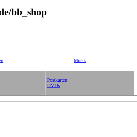
.de/bb_shop
en
Musik
Postkarten
DVDs