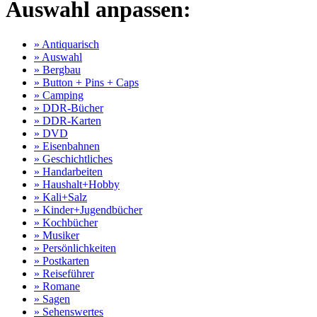
Auswahl anpassen:
» Antiquarisch
» Auswahl
» Bergbau
» Button + Pins + Caps
» Camping
» DDR-Bücher
» DDR-Karten
» DVD
» Eisenbahnen
» Geschichtliches
» Handarbeiten
» Haushalt+Hobby
» Kali+Salz
» Kinder+Jugendbücher
» Kochbücher
» Musiker
» Persönlichkeiten
» Postkarten
» Reiseführer
» Romane
» Sagen
» Sehenswertes