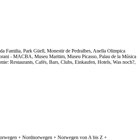
ada Familia, Park Güell, Monestir de Pedralbes, Anella Olimpica
orani - MACBA, Museu Maritim, Museu Picasso, Palau de la Música
ie: Restaurants, Cafés, Bars, Clubs, Einkaufen, Hotels, Was noch?,
elnorwegen + Nordnorwegen + Norwegen von A bis Z +