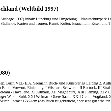
chland (Weltbild 1997)
. Auföage 1997) Inhalt: Lüneburg und Umgebung + Naturschutzpark Lü
Südheide. Karten und Touren, Kunst, Kultur, Brauchtum, Essen und Trin
980)
llep, Buch VEB E.A. Seemann Buch- und Kunstverlag Leipzig 2. Aufl
 Band, Vorwort, Einleitung, I Wismar - Schwerin, II Rostock, III Str
Potsdam - Havelland, XI Altmark, XII Magdeburg, XIII Fläming, XIV C
nger Wald - Suhl, XXI Weimar - Obere Saale, XXII Gera - Vogtland, 
 Seiten Format 17x24cm (das Buch ist gebraucht, aber sehr gut erhalten