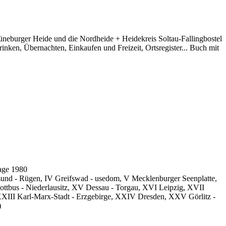
neburger Heide und die Nordheide + Heidekreis Soltau-Fallingbostel
ken, Übernachten, Einkaufen und Freizeit, Ortsregister... Buch mit
age 1980
alsund - Rügen, IV Greifswad - usedom, V Mecklenburger Seenplatte,
ottbus - Niederlausitz, XV Dessau - Torgau, XVI Leipzig, XVII
XXIII Karl-Marx-Stadt - Erzgebirge, XXIV Dresden, XXV Görlitz -
)