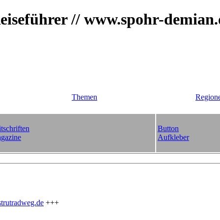
iseführer // www.spohr-demian
Themen
Region
tschriften
Button
gazine
Aufkleber
trutradweg.de
+++