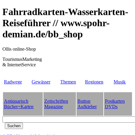
Fahrradkarten-Wasserkarten-
Reiseführer // www.spohr-
demian.de/bb_shop
Ollis online-Shop
TourismusMarketing
& InternetService
Radwege
Gewässer
Themen
Regionen
Musik
Antiquarisch
Zeitschriften
Button
Postkarten
Bücher+Karten
Magazine
Aufkleber
DVDs