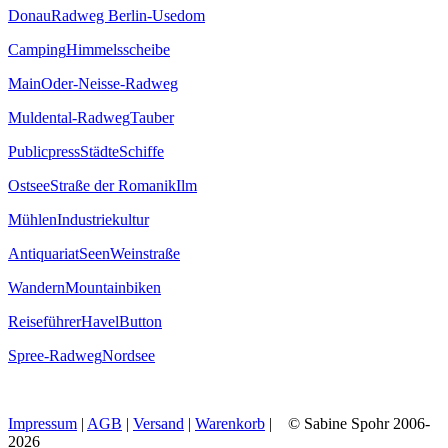
Donau
Radweg Berlin-Usedom
Camping
Himmelsscheibe
Main
Oder-Neisse-Radweg
Muldental-Radweg
Tauber
Publicpress
Städte
Schiffe
Ostsee
Straße der Romanik
Ilm
Mühlen
Industriekultur
Antiquariat
Seen
Weinstraße
Wandern
Mountainbiken
Reiseführer
Havel
Button
Spree-Radweg
Nordsee
Impressum
|
AGB
|
Versand
|
Warenkorb
| © Sabine Spohr 2006-
2026