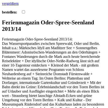
vergrößern
bestellen:
Ferienmagazin Oder-Spree-Seenland
2013/14
Ferienmagazin Oder-Spree-Seenland 2013/14:
Das Wassersportparadies zwischen Spreewald, Oder und Berlin.
Inhalt u.a.: Märkisches Idyll am Madlitzer See + Sonnengelbes
Blütenmeer: Adonisröschen-Wanderungen an den Oderhängen +
Fontanes Wanderungen durch die Mark auch heute bereichernde
Reiselektüre + Der idyllische Oder-Neiße-Radweg lässt sich auf
einer 10-Tagestour entdecken + Kleinod der Mark - mit großem
Namen wartet das auserlesene Programm von Schloss
Neuhardenberg auf + Steinreiche Domstadt Fürstenwalde +
Weltreise an einem Tag: Im Osten Berlins: Plattenbau und
Dorfanger, internationale Gartenkultur und Gründerzeit + Mit der
Bahn direkt ins Grüne: Erlebnislandschaft vor den Toren Berlins ist
auf Urlauber und Ausflügler eingerichtet + Mehr als einen Blick
wert - Strausberg bietet lauschige Altstadt-Ecken und grüne
Umgebung vor den Toren Berlins + Kalk und Kultur - Der
Museumspark Rüdersdorf und das Kulturhaus laden zu besonderen