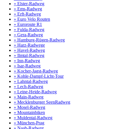
» Elster-Radweg
» Ems-Radweg
» Erft-Radweg
» Euro Velo Routen
» Euroroute R1
» Fulda-Radweg
» Gera-Radweg
» Hamburg-Rügen-Radweg
» Harz-Radwege
» Havel-Radweg
» Ilmtal-Radweg
» Inn-Radweg
» Isar-Radweg
» Kocher-Jagst-Radweg
» Kohle-Dampf-Licht-Tour
» Lahntal-Radweg
» Lech-Radweg
» Leine-Heide-Radweg
» Main-Radweg
» Mecklenburger SeenRadweg
» Mosel-Radweg
» Mountainbiken
» Muldental-Radweg
» München-Prag
» Naab-Radweg