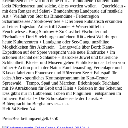
Erlebnissen ein + Mit und ohne Hut - Traditionelle Trabrennbahn
lockt Pferdenarren und solche, die es werden wollen + Querfeldein -
mit dem Ranger auf Safari - Brandenburgs Landpartie auf rustikale
Art + Vielfalt von Stör bis Binnendüne - Ferienregion
Scharmützelsee / Storkower See + Drei Seen kulinarisch erkunden
auf einer Tagestour Adler trifft Zander + Wasserbüffel in
Feuchtwiese - Burg Storkow + Zu Gast bei Fischotter und
Fischadler + Drei Streleburgen auf einen Ritt - einst Wehrburgen
heute Kulturzentren + Landgang oder See-Gang: unzählige
Möglichkeiten fürs Aktivsein + Langeweile über Bord: Kanu-
Expedition auf der Spree verspricht viele neue Eindrücke + Im
schönen Bachtal der Schlaube + Barockes Juwel und bäuerliche
Schlichtheit: Kloster und Museen geben Einblicke in das Leben von
früher + Action pur in der Natur: Familienausflug, Ferienlager und
Klassenfahrt zum Frauensee und Hölzernen See + Fahrspaß für
jedes Alter - sportliches Kontrastprogramm im Kart-Center
Spreewald + Tempo, Spaß und Märchen: Erlebnispark Teichland
mit 19 Attraktionen für Groß und Klein + Relaxen in der Scheune:
Das gibt's nur in Lübbenau: Toben mit Pinguinen - entspannen im
früheren Kuhstall + Die Schokoladenseite der Lausitz +
Blütenpracht im Bergbaurevier... u.a.
Heft 54 Seiten A4
Preis/Bearbeitungsentgelt: 0.50