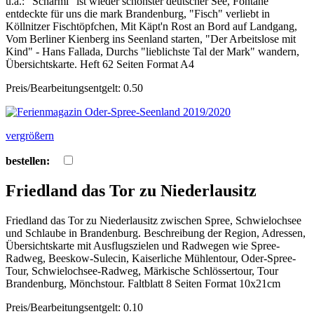
u.a.: "Scharmi" ist wieder schönster deutscher See, Fontane
entdeckte für uns die mark Brandenburg, "Fisch" verliebt in
Köllnitzer Fischtöpfchen, Mit Käpt'n Rost an Bord auf Landgang,
Vom Berliner Kienberg ins Seenland starten, "Der Arbeitslose mit
Kind" - Hans Fallada, Durchs "lieblichste Tal der Mark" wandern,
Übersichtskarte. Heft 62 Seiten Format A4
Preis/Bearbeitungsentgelt: 0.50
vergrößern
bestellen:
Friedland das Tor zu Niederlausitz
Friedland das Tor zu Niederlausitz zwischen Spree, Schwielochsee
und Schlaube in Brandenburg. Beschreibung der Region, Adressen,
Übersichtskarte mit Ausflugszielen und Radwegen wie Spree-
Radweg, Beeskow-Sulecin, Kaiserliche Mühlentour, Oder-Spree-
Tour, Schwielochsee-Radweg, Märkische Schlössertour, Tour
Brandenburg, Mönchstour. Faltblatt 8 Seiten Format 10x21cm
Preis/Bearbeitungsentgelt: 0.10