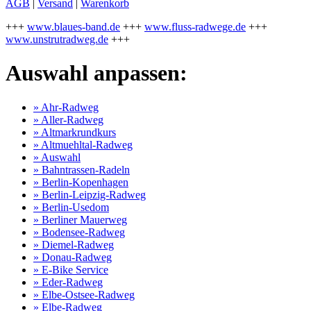
AGB
|
Versand
|
Warenkorb
+++
www.blaues-band.de
+++
www.fluss-radwege.de
+++
www.unstrutradweg.de
+++
Auswahl anpassen:
» Ahr-Radweg
» Aller-Radweg
» Altmarkrundkurs
» Altmuehltal-Radweg
» Auswahl
» Bahntrassen-Radeln
» Berlin-Kopenhagen
» Berlin-Leipzig-Radweg
» Berlin-Usedom
» Berliner Mauerweg
» Bodensee-Radweg
» Diemel-Radweg
» Donau-Radweg
» E-Bike Service
» Eder-Radweg
» Elbe-Ostsee-Radweg
» Elbe-Radweg