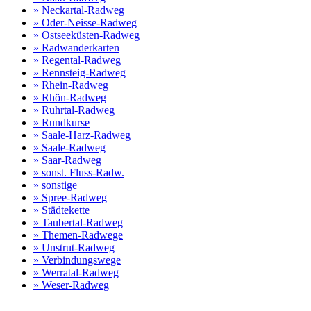
» Neckartal-Radweg
» Oder-Neisse-Radweg
» Ostseeküsten-Radweg
» Radwanderkarten
» Regental-Radweg
» Rennsteig-Radweg
» Rhein-Radweg
» Rhön-Radweg
» Ruhrtal-Radweg
» Rundkurse
» Saale-Harz-Radweg
» Saale-Radweg
» Saar-Radweg
» sonst. Fluss-Radw.
» sonstige
» Spree-Radweg
» Städtekette
» Taubertal-Radweg
» Themen-Radwege
» Unstrut-Radweg
» Verbindungswege
» Werratal-Radweg
» Weser-Radweg