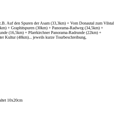
 z.B. Auf den Spuren der Asam (33,3km) + Vom Donautal zum Vilstal
32km) + Graphitspuren (30km) + Panorama-Radweg (34,5km) +
unde (16,5km) + Pfarrkirchner Panorama-Radrunde (22km) +
Kultur (48km)... jeweils kurze Tourbeschreibung,
altet 10x20cm