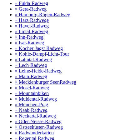
» Fulda-Radweg
» Gera-Radweg
» Hamburg-Rügen-Radweg
» Harz-Radwege
» Havel-Radweg
» Ilmtal-Radweg
» Inn-Radweg
» Isar-Radweg
» Kocher-Jagst-Radweg
» Kohle-Dampf-Licht-Tour
» Lahntal-Radweg
» Lech-Radweg
» Leine-Heide-Radweg
» Main-Radweg
» Mecklenburger SeenRadweg
» Mosel-Radweg
» Mountainbiken
» Muldental-Radweg
» München-Prag
» Naab-Radweg
» Neckartal-Radweg
» Oder-Neisse-Radweg
» Ostseeküsten-Radweg
» Radwanderkarten
» Regental-Radweg