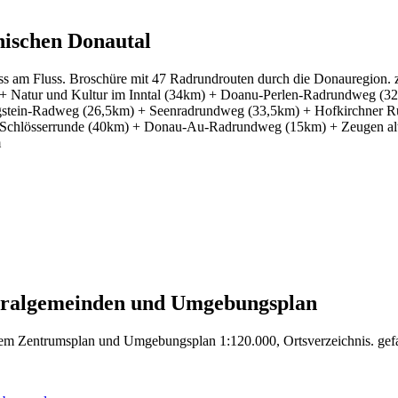
hischen Donautal
ss am Fluss. Broschüre mit 47 Radrundrouten durch die Donauregion.
 + Natur und Kultur im Inntal (34km) + Doanu-Perlen-Radrundweg (
stein-Radweg (26,5km) + Seenradrundweg (33,5km) + Hofkirchner R
hlösserrunde (40km) + Donau-Au-Radrundweg (15km) + Zeugen alter 
m
stralgemeinden und Umgebungsplan
rtem Zentrumsplan und Umgebungsplan 1:120.000, Ortsverzeichnis. gef