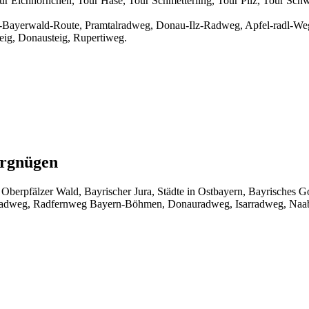
our Eichhörnchen, Tour Hase, Tour Schmetterling, Tour Pilz, Tour Sch
ayerwald-Route, Pramtalradweg, Donau-Ilz-Radweg, Apfel-radl-We
eig, Donausteig, Rupertiweg.
ergnügen
Oberpfälzer Wald, Bayrischer Jura, Städte in Ostbayern, Bayrisches G
üsse-Radweg, Radfernweg Bayern-Böhmen, Donauradweg, Isarradweg,