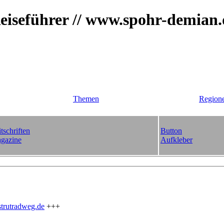
iseführer // www.spohr-demian
Themen
Region
tschriften
Button
gazine
Aufkleber
trutradweg.de
+++