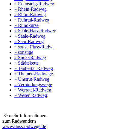
» Rennsteig-Radweg
» Rhein-Radweg
» Rhön-Radweg
» Ruhrtal-Radweg
» Rundkurse
» Saale-Harz-Radweg
» Saale-Radweg
» Saar-Radweg
» sonst. Fluss-Radw.
» sonstige
» Spree-Radweg
» Städtekette
» Taubertal-Radweg
» Themen-Radwege
» Unstrut-Radweg
» Verbindungswege
» Werratal-Radweg
» Weser-Radweg
>> mehr Informationen
zum Radwandern
www.fluss-radwege.de