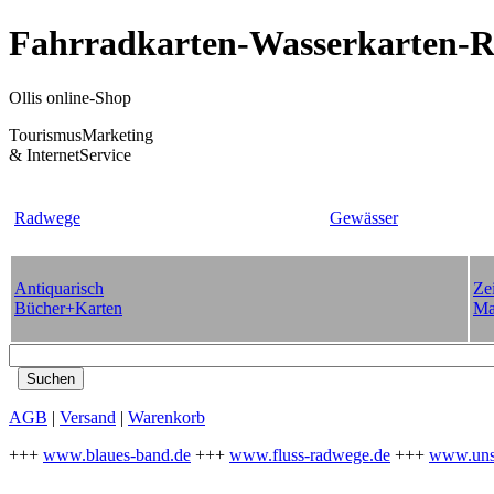
Fahrradkarten-Wasserkarten-Re
Ollis online-Shop
TourismusMarketing
& InternetService
Radwege
Gewässer
Antiquarisch
Zei
Bücher+Karten
Ma
AGB
|
Versand
|
Warenkorb
+++
www.blaues-band.de
+++
www.fluss-radwege.de
+++
www.uns