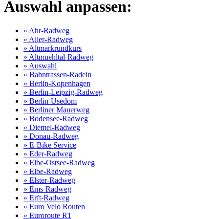
Auswahl anpassen:
» Ahr-Radweg
» Aller-Radweg
» Altmarkrundkurs
» Altmuehltal-Radweg
» Auswahl
» Bahntrassen-Radeln
» Berlin-Kopenhagen
» Berlin-Leipzig-Radweg
» Berlin-Usedom
» Berliner Mauerweg
» Bodensee-Radweg
» Diemel-Radweg
» Donau-Radweg
» E-Bike Service
» Eder-Radweg
» Elbe-Ostsee-Radweg
» Elbe-Radweg
» Elster-Radweg
» Ems-Radweg
» Erft-Radweg
» Euro Velo Routen
» Euroroute R1