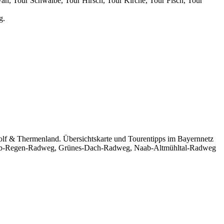
wan, Tour Schwalbe, Tour Hirsch, Tour Kirche, Tour Fisch, Tour
g.
olf & Thermenland. Übersichtskarte und Tourentipps im Bayernnetz
 Naab-Regen-Radweg, Grünes-Dach-Radweg, Naab-Altmühltal-Radweg