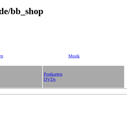
.de/bb_shop
en
Musik
Postkarten
DVDs