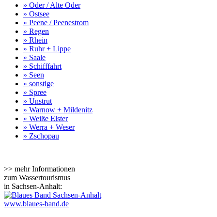
» Oder / Alte Oder
» Ostsee
» Peene / Peenestrom
» Regen
» Rhein
» Ruhr + Lippe
» Saale
» Schifffahrt
» Seen
» sonstige
» Spree
» Unstrut
» Warnow + Mildenitz
» Weiße Elster
» Werra + Weser
» Zschopau
>> mehr Informationen
zum Wassertourismus
in Sachsen-Anhalt:
www.blaues-band.de