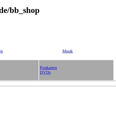
.de/bb_shop
en
Musik
Postkarten
DVDs