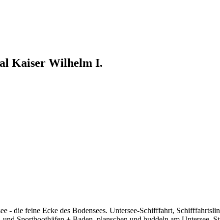
l Kaiser Wilhelm I.
 - die feine Ecke des Bodensees. Untersee-Schifffahrt, Schifffahrtsl
t- und Sportboothäfen + Baden, planschen und buddeln am Untersee, S