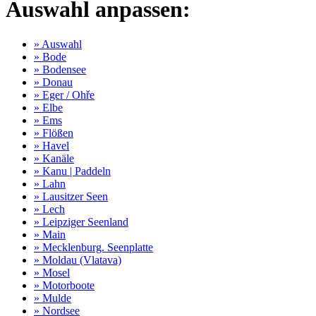
Auswahl anpassen:
» Auswahl
» Bode
» Bodensee
» Donau
» Eger / Ohře
» Elbe
» Ems
» Flößen
» Havel
» Kanäle
» Kanu | Paddeln
» Lahn
» Lausitzer Seen
» Lech
» Leipziger Seenland
» Main
» Mecklenburg. Seenplatte
» Moldau (Vlatava)
» Mosel
» Motorboote
» Mulde
» Nordsee