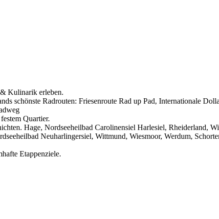
& Kulinarik erleben.
lands schönste Radrouten: Friesenroute Rad up Pad, Internationale Dol
radweg
 festem Quartier.
chichten. Hage, Nordseeheilbad Carolinensiel Harlesiel, Rheiderland, W
rdseeheilbad Neuharlingersiel, Wittmund, Wiesmoor, Werdum, Schorte
hafte Etappenziele.