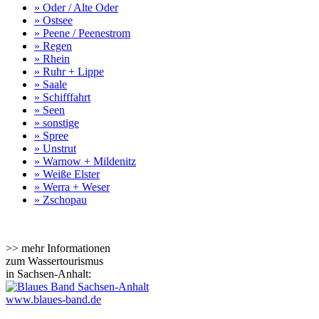
» Oder / Alte Oder
» Ostsee
» Peene / Peenestrom
» Regen
» Rhein
» Ruhr + Lippe
» Saale
» Schifffahrt
» Seen
» sonstige
» Spree
» Unstrut
» Warnow + Mildenitz
» Weiße Elster
» Werra + Weser
» Zschopau
>> mehr Informationen
zum Wassertourismus
in Sachsen-Anhalt:
www.blaues-band.de