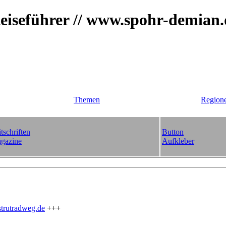
iseführer // www.spohr-demian
Themen
Region
tschriften
Button
gazine
Aufkleber
trutradweg.de
+++