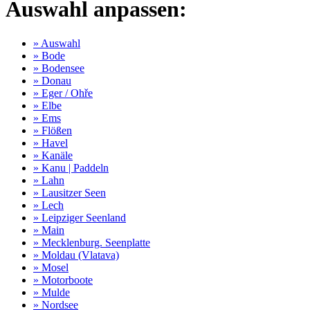
Auswahl anpassen:
» Auswahl
» Bode
» Bodensee
» Donau
» Eger / Ohře
» Elbe
» Ems
» Flößen
» Havel
» Kanäle
» Kanu | Paddeln
» Lahn
» Lausitzer Seen
» Lech
» Leipziger Seenland
» Main
» Mecklenburg. Seenplatte
» Moldau (Vlatava)
» Mosel
» Motorboote
» Mulde
» Nordsee