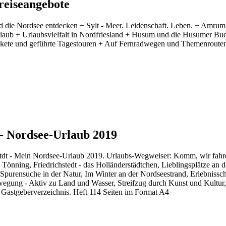
reiseangebote
ie Nordsee entdecken + Sylt - Meer. Leidenschaft. Leben. + Amrum - Au
Urlaub + Urlaubsvielfalt in Nordfriesland + Husum und die Husumer Buc
-Pakete und geführte Tagestouren + Auf Fernradwegen und Themenroute
 - Nordsee-Urlaub 2019
tdt - Mein Nordsee-Urlaub 2019. Urlaubs-Wegweiser: Komm, wir fahren a
in Tönning, Friedrichstedt - das Holländerstädtchen, Lieblingsplätze a
 Spurensuche in der Natur, Im Winter an der Nordseestrand, Erlebnissch
ewegung - Aktiv zu Land und Wasser, Streifzug durch Kunst und Kultur
, Gastgeberverzeichnis. Heft 114 Seiten im Format A4