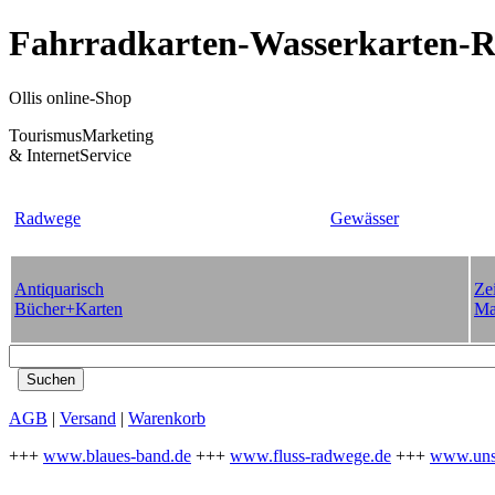
Fahrradkarten-Wasserkarten-Re
Ollis online-Shop
TourismusMarketing
& InternetService
Radwege
Gewässer
Antiquarisch
Zei
Bücher+Karten
Ma
AGB
|
Versand
|
Warenkorb
+++
www.blaues-band.de
+++
www.fluss-radwege.de
+++
www.uns