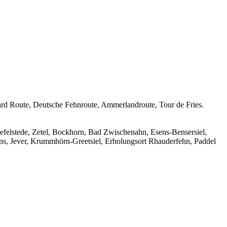
lard Route, Deutsche Fehnroute, Ammerlandroute, Tour de Fries.
iefelstede, Zetel, Bockhorn, Bad Zwischenahn, Esens-Bensersiel,
ns, Jever, Krummhörn-Greetsiel, Erholungsort Rhauderfehn, Paddel