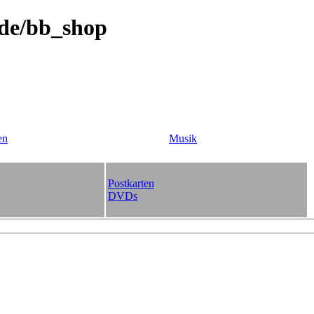
.de/bb_shop
en
Musik
Postkarten
DVDs