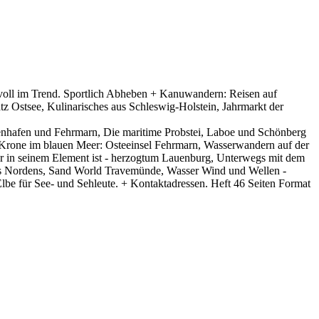
 voll im Trend. Sportlich Abheben + Kanuwandern: Reisen auf
tz Ostsee, Kulinarisches aus Schleswig-Holstein, Jahrmarkt der
genhafen und Fehrmarn, Die maritime Probstei, Laboe und Schönberg
e Krone im blauen Meer: Osteeinsel Fehrmarn, Wasserwandern auf der
r in seinem Element ist - herzogtum Lauenburg, Unterwegs mit dem
des Nordens, Sand World Travemünde, Wasser Wind und Wellen -
lbe für See- und Sehleute. + Kontaktadressen. Heft 46 Seiten Format