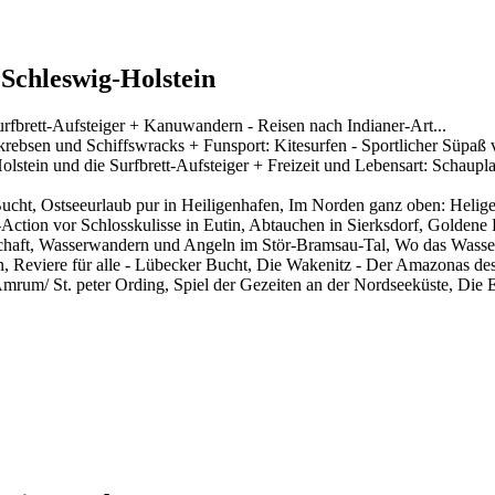
Schleswig-Holstein
rfbrett-Aufsteiger + Kanuwandern - Reisen nach Indianer-Art...
rebsen und Schiffswracks + Funsport: Kitesurfen - Sportlicher Süpaß
lstein und die Surfbrett-Aufsteiger + Freizeit und Lebensart: Schaupla
Bucht, Ostseeurlaub pur in Heiligenhafen, Im Norden ganz oben: Heli
-Action vor Schlosskulisse in Eutin, Abtauchen in Sierksdorf, Golden
schaft, Wasserwandern und Angeln im Stör-Bramsau-Tal, Wo das Wasse
en, Reviere für alle - Lübecker Bucht, Die Wakenitz - Der Amazonas 
mrum/ St. peter Ording, Spiel der Gezeiten an der Nordseeküste, Die E