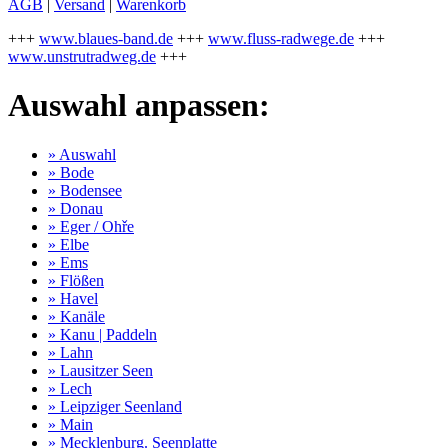
AGB
|
Versand
|
Warenkorb
+++
www.blaues-band.de
+++
www.fluss-radwege.de
+++
www.unstrutradweg.de
+++
Auswahl anpassen:
» Auswahl
» Bode
» Bodensee
» Donau
» Eger / Ohře
» Elbe
» Ems
» Flößen
» Havel
» Kanäle
» Kanu | Paddeln
» Lahn
» Lausitzer Seen
» Lech
» Leipziger Seenland
» Main
» Mecklenburg. Seenplatte