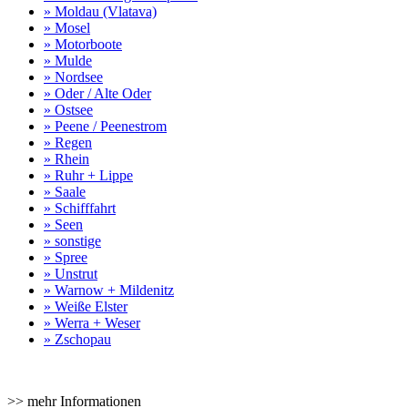
» Moldau (Vlatava)
» Mosel
» Motorboote
» Mulde
» Nordsee
» Oder / Alte Oder
» Ostsee
» Peene / Peenestrom
» Regen
» Rhein
» Ruhr + Lippe
» Saale
» Schifffahrt
» Seen
» sonstige
» Spree
» Unstrut
» Warnow + Mildenitz
» Weiße Elster
» Werra + Weser
» Zschopau
>> mehr Informationen