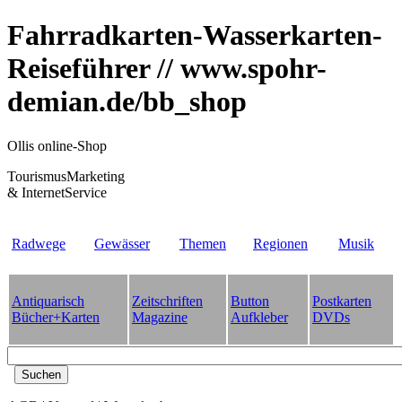
Fahrradkarten-Wasserkarten-
Reiseführer // www.spohr-
demian.de/bb_shop
Ollis online-Shop
TourismusMarketing
& InternetService
Radwege
Gewässer
Themen
Regionen
Musik
Antiquarisch
Zeitschriften
Button
Postkarten
Bücher+Karten
Magazine
Aufkleber
DVDs