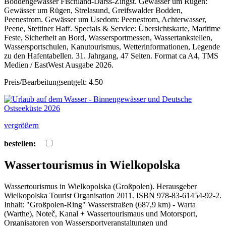
Boddengewässer Fischland-Darss-Zingst. Gewässer um Rügen:
Gewässer um Rügen, Strelasund, Greifswalder Bodden,
Peenestrom. Gewässer um Usedom: Peenestrom, Achterwasser,
Peene, Stettiner Haff. Specials & Service: Übersichtskarte, Maritime
Feste, Sicherheit an Bord, Wassersportmessen, Wassertankstellen,
Wassersportschulen, Kanutourismus, Wetterinformationen, Legende
zu den Hafentabellen. 31. Jahrgang, 47 Seiten. Format ca A4, TMS
Medien / EastWest Ausgabe 2026.
Preis/Bearbeitungsentgelt: 4.50
vergrößern
bestellen:
Wassertourismus in Wielkopolska
Wassertourismus in Wielkopolska (Großpolen). Herausgeber
Wielkopolska Tourist Organisation 2011. ISBN 978-83-61454-92-2.
Inhalt: "Großpolen-Ring" Wasserstraßen (687,9 km) - Warta
(Warthe), Noteč, Kanal + Wassertourismaus und Motorsport,
Organisatoren von Wassersportveranstaltungen und