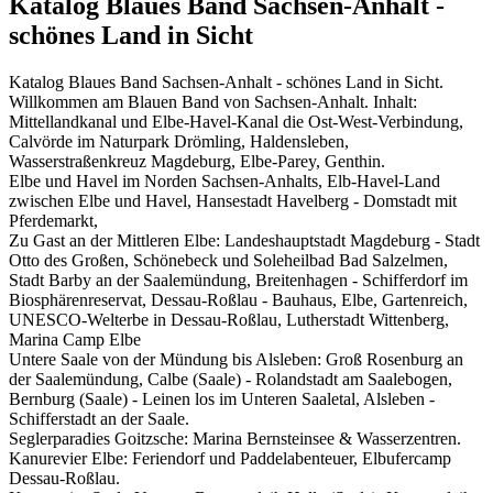
Katalog Blaues Band Sachsen-Anhalt -
schönes Land in Sicht
Katalog Blaues Band Sachsen-Anhalt - schönes Land in Sicht.
Willkommen am Blauen Band von Sachsen-Anhalt. Inhalt:
Mittellandkanal und Elbe-Havel-Kanal die Ost-West-Verbindung,
Calvörde im Naturpark Drömling, Haldensleben,
Wasserstraßenkreuz Magdeburg, Elbe-Parey, Genthin.
Elbe und Havel im Norden Sachsen-Anhalts, Elb-Havel-Land
zwischen Elbe und Havel, Hansestadt Havelberg - Domstadt mit
Pferdemarkt,
Zu Gast an der Mittleren Elbe: Landeshauptstadt Magdeburg - Stadt
Otto des Großen, Schönebeck und Soleheilbad Bad Salzelmen,
Stadt Barby an der Saalemündung, Breitenhagen - Schifferdorf im
Biosphärenreservat, Dessau-Roßlau - Bauhaus, Elbe, Gartenreich,
UNESCO-Welterbe in Dessau-Roßlau, Lutherstadt Wittenberg,
Marina Camp Elbe
Untere Saale von der Mündung bis Alsleben: Groß Rosenburg an
der Saalemündung, Calbe (Saale) - Rolandstadt am Saalebogen,
Bernburg (Saale) - Leinen los im Unteren Saaletal, Alsleben -
Schifferstadt an der Saale.
Seglerparadies Goitzsche: Marina Bernsteinsee & Wasserzentren.
Kanurevier Elbe: Feriendorf und Paddelabenteuer, Elbufercamp
Dessau-Roßlau.