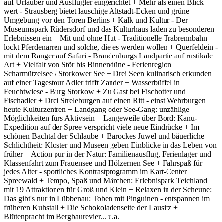
auf Urlauber und Ausflügler eingerichtet + Mehr als einen Blick
wert - Strausberg bietet lauschige Altstadt-Ecken und grüne
Umgebung vor den Toren Berlins + Kalk und Kultur - Der
Museumspark Rüdersdorf und das Kulturhaus laden zu besonderen
Erlebnissen ein + Mit und ohne Hut - Traditionelle Trabrennbahn
lockt Pferdenarren und solche, die es werden wollen + Querfeldein -
mit dem Ranger auf Safari - Brandenburgs Landpartie auf rustikale
Art + Vielfalt von Stör bis Binnendüne - Ferienregion
Scharmützelsee / Storkower See + Drei Seen kulinarisch erkunden
auf einer Tagestour Adler trifft Zander + Wasserbüffel in
Feuchtwiese - Burg Storkow + Zu Gast bei Fischotter und
Fischadler + Drei Streleburgen auf einen Ritt - einst Wehrburgen
heute Kulturzentren + Landgang oder See-Gang: unzählige
Möglichkeiten fürs Aktivsein + Langeweile über Bord: Kanu-
Expedition auf der Spree verspricht viele neue Eindrücke + Im
schönen Bachtal der Schlaube + Barockes Juwel und bäuerliche
Schlichtheit: Kloster und Museen geben Einblicke in das Leben von
früher + Action pur in der Natur: Familienausflug, Ferienlager und
Klassenfahrt zum Frauensee und Hölzernen See + Fahrspaß für
jedes Alter - sportliches Kontrastprogramm im Kart-Center
Spreewald + Tempo, Spaß und Märchen: Erlebnispark Teichland
mit 19 Attraktionen für Groß und Klein + Relaxen in der Scheune:
Das gibt's nur in Lübbenau: Toben mit Pinguinen - entspannen im
früheren Kuhstall + Die Schokoladenseite der Lausitz +
Blütenpracht im Bergbaurevier... u.a.