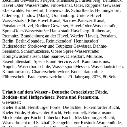
Zechliner Gewässer: Priepert, Rheinsberg, Fürstenberg, Zehdenick.
Havel-Oder-Wasserstraße, Finowkanal, Oder, Ruppiner Gewässer:
Eberswalde, Finowfurt, Liebenwalde, Schorfheide, Henningsdorf,
Oderberg, Lindow (Mark), Oranianburg. Untere-Havel-
Wasserstraße, Elbe-Havel-Kanal, Sacrow-Paretzer-Kanal,
Potsdamer Havel, Berliner Gewässer, Havel-Oder-Wasserstraße,
Spree-Oder-Wasserstraße: Hansestadt Havelberg, Rathenow,
Premnitz, Brandenburg an der Havel, Werder (Havel), Potsdam,
Berlin, Berlin-Spandau, Reinickendorf, Henningsdorf.
Rüdersdorfer, Storkower und Teupitzer Gewässer, Dahme-
Seenland, Scharmützelsee, Obere Spree-Wasserstraße:
Königswusterhausen, Bad Saarow, Diensdorf, Müllrose,
Eisenhüttenstadt. Specials und Service, z.B. Kanutourismus,
Angeln, Wasserbootschule, Wassersport-Messen, Wassertankstellen,
Kanutourismus, Charterscheinreviere, Bootsurlaub ohne
Führerschein, Branchenverzeichnis. 29. Jahrgang 2026, 80 Seiten.
Urlaub auf dem Wasser - Deutsche Ostseeküste: Förde,
Bodden- und Haffgewässer, Peene und Peenstrom.
Gewässer:
Kieler Bucht: Flensburger Förde, Die Schlei, Eckernförder Bucht,
Kieler Förde, Hohwachter Bucht, Fehmarnbelt, Fehmarnsund.
Mecklenburger Bucht: Lübecker Bucht, Mecklenburger Bucht,
Wismarbuicht und Salzhaff, Seengebiet vor Rostock-Warnemünde,