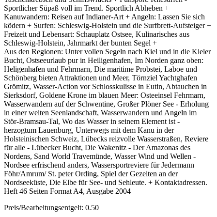
Sportlicher Süpaß voll im Trend. Sportlich Abheben +
Kanuwandern: Reisen auf Indianer-Art + Angeln: Lassen Sie sich
ködern + Surfen: Schleswig-Holstein und die Surfbrett-Aufsteiger +
Freizeit und Lebensart: Schauplatz Ostsee, Kulinarisches aus
Schleswig-Holstein, Jahrmarkt der bunten Segel +
Aus den Regionen: Unter vollen Segeln nach Kiel und in die Kieler
Bucht, Ostseeurlaub pur in Heiligenhafen, Im Norden ganz oben:
Heligenhafen und Fehrmarn, Die maritime Probstei, Laboe und
Schönberg bieten Attraktionen und Meer, Törnziel Yachtghafen
Grömitz, Wasser-Action vor Schlosskulisse in Eutin, Abtauchen in
Sierksdorf, Goldene Krone im blauen Meer: Osteeinsel Fehrmarn,
Wasserwandern auf der Schwentine, Großer Plöner See - Erholung
in einer weiten Seenlandschaft, Wasserwandern und Angeln im
Stör-Bramsau-Tal, Wo das Wasser in seinem Element ist -
herzogtum Lauenburg, Unterwegs mit dem Kanu in der
Holsteinischen Schweiz, Lübecks reizvolle Wasserstraßen, Reviere
für alle - Lübecker Bucht, Die Wakenitz - Der Amazonas des
Nordens, Sand World Travemünde, Wasser Wind und Wellen -
Nordsee erfrischend anders, Wassersportreviere für Jedermann
Föhr/Amrum/ St. peter Ording, Spiel der Gezeiten an der
Nordseeküste, Die Elbe für See- und Sehleute. + Kontaktadressen.
Heft 46 Seiten Format A4, Ausgabe 2004
Preis/Bearbeitungsentgelt: 0.50