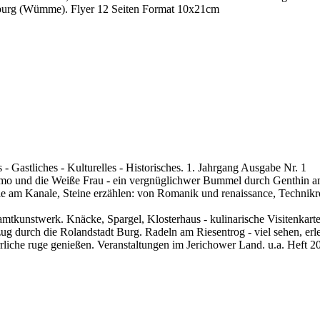
enburg (Wümme). Flyer 12 Seiten Format 10x21cm
 Gastliches - Kulturelles - Historisches. 1. Jahrgang Ausgabe Nr. 1
tchmo und die Weiße Frau - ein vergnüglichwer Bummel durch Genthin
ale am Kanale, Steine erzählen: von Romanik und renaissance, Technik
mtkunstwerk. Knäcke, Spargel, Klosterhaus - kulinarische Visitenkarten
ifzug durch die Rolandstadt Burg. Radeln am Riesentrog - viel sehen,
iche ruge genießen. Veranstaltungen im Jerichower Land. u.a. Heft 2