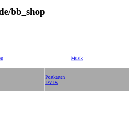
.de/bb_shop
en
Musik
Postkarten
DVDs