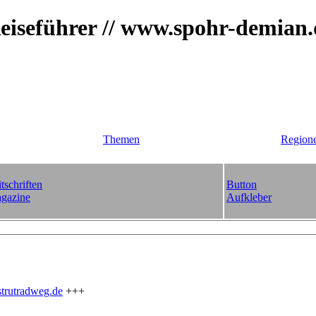
iseführer // www.spohr-demian
Themen
Region
tschriften
Button
gazine
Aufkleber
trutradweg.de
+++