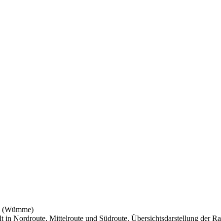
rg (Wümme)
t in Nordroute, Mittelroute und Südroute. Übersichtsdarstellung der 