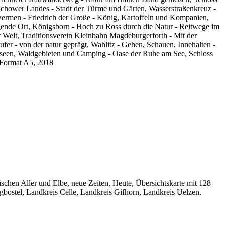
erichower Landes - Stadt der Türme und Gärten, Wasserstraßenkreuz -
hwermen - Friedrich der Große - König, Kartoffeln und Kompanien,
ngende Ort, Königsborn - Hoch zu Ross durch die Natur - Reitwege im
er Welt, Traditionsverein Kleinbahn Magdeburgerforth - Mit der
r - von der natur geprägt, Wahlitz - Gehen, Schauen, Innehalten -
hseen, Waldgebieten und Camping - Oase der Ruhe am See, Schloss
 Format A5, 2018
hen Aller und Elbe, neue Zeiten, Heute, Übersichtskarte mit 128
stel, Landkreis Celle, Landkreis Gifhorn, Landkreis Uelzen.