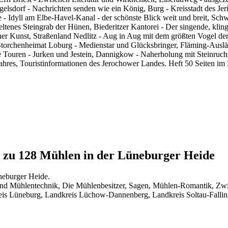
egelsdorf - Nachrichten senden wie ein König, Burg - Kreisstadt des J
e - Idyll am Elbe-Havel-Kanal - der schönste Blick weit und breit, Sc
ltenes Steingrab der Hünen, Biederitzer Kantorei - Der singende, kli
licher Kunst, Straßenland Nedlitz - Aug in Aug mit dem größten Vogel d
orchenheimat Loburg - Medienstar und Glücksbringer, Fläming-Ausläufe
 Touren - Jurken und Jestein, Dannigkow - Naherholung mit Steinruc
ahres, Touristinformationen des Jerochower Landes. Heft 50 Seiten im
g zu 128 Mühlen in der Lüneburger Heide
neburger Heide.
nd Mühlentechnik, Die Mühlenbesitzer, Sagen, Mühlen-Romantik, Zwisc
 Lüneburg, Landkreis Lüchow-Dannenberg, Landkreis Soltau-Fallingbo