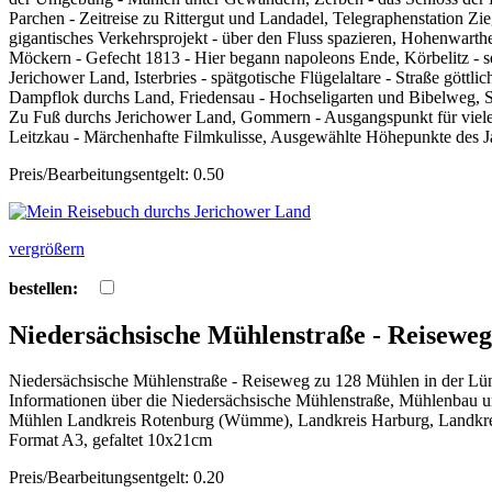
Parchen - Zeitreise zu Rittergut und Landadel, Telegraphenstation Zi
gigantisches Verkehrsprojekt - über den Fluss spazieren, Hohenwarth
Möckern - Gefecht 1813 - Hier begann napoleons Ende, Körbelitz - se
Jerichower Land, Isterbries - spätgotische Flügelaltare - Straße gött
Dampflok durchs Land, Friedensau - Hochseligarten und Bibelweg, St
Zu Fuß durchs Jerichower Land, Gommern - Ausgangspunkt für viele
Leitzkau - Märchenhafte Filmkulisse, Ausgewählte Höhepunkte des J
Preis/Bearbeitungsentgelt: 0.50
vergrößern
bestellen:
Niedersächsische Mühlenstraße - Reisewe
Niedersächsische Mühlenstraße - Reiseweg zu 128 Mühlen in der Lü
Informationen über die Niedersächsische Mühlenstraße, Mühlenbau u
Mühlen Landkreis Rotenburg (Wümme), Landkreis Harburg, Landkreis
Format A3, gefaltet 10x21cm
Preis/Bearbeitungsentgelt: 0.20