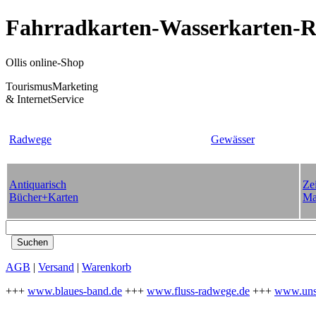
Fahrradkarten-Wasserkarten-Re
Ollis online-Shop
TourismusMarketing
& InternetService
Radwege
Gewässer
Antiquarisch
Zei
Bücher+Karten
Ma
AGB
|
Versand
|
Warenkorb
+++
www.blaues-band.de
+++
www.fluss-radwege.de
+++
www.uns