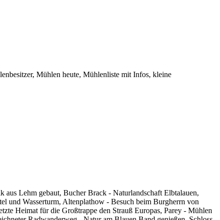
besitzer, Mühlen heute, Mühlenliste mit Infos, kleine
ik aus Lehm gebaut, Bucher Brack - Naturlandschaft Elbtalauen,
mittel und Wasserturm, Altenplathow - Besuch beim Burgherrn von
etzte Heimat für die Großtrappe den Strauß Europas, Parey - Mühlen
ezeichneter Radwanderweg - Natur am Blauen Band genießen, Schloss