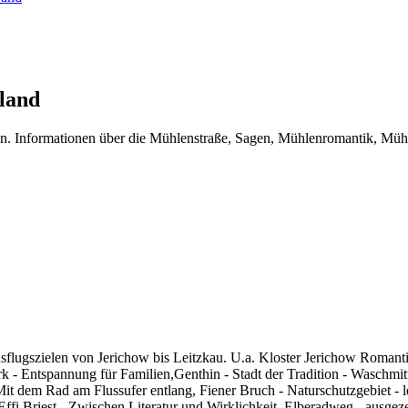
sland
. Informationen über die Mühlenstraße, Sagen, Mühlenromantik, Mühlen
flugszielen von Jerichow bis Leitzkau. U.a. Kloster Jerichow Romant
ark - Entspannung für Familien,Genthin - Stadt der Tradition - Wasch
t dem Rad am Flussufer entlang, Fiener Bruch - Naturschutzgebiet - l
ffi Briest - Zwischen Literatur und Wirklichkeit, Elberadweg - ausg