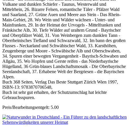
Vulkane und dunklen Schiefer - Taunus, Westerwald und
Mittelrhein, 26. Bizarre Felsen, romantische Täler - Pfälzer Wald
und Saarland, 27. Grüne Auen und Meere aus Stein - Das Rhein-
Main-Gebiet, 28. Wo Wein und Wälder wächsen - Unter- und
Mainfranken, 29. In der Heimat der Urvogels - Mittelfranken und
Fränkische Alb, 30. Tiefe Wälder auf uraltem Grund - Bayrischer
und Oberpfälzer Wald, 31. Von Weinbergen zum dunklen Tann -
Oberrheinisches Tiefland und Schwazwald, 32. Im bann des großen
Flusses - Neckarland und Schwäbischer Wald, 33. Karsthöhen,
Zeugenberge und Moore - Schwäbische Alb und Oberschwaben,
34. Spuren einer bewegten Vergangenheit - Bayrisch-Schwaben und
Allgäu, 35. Wo Hopfen und Gerste reifen - das Niederbayrische
Hügelland, 36 Grün-blaues Landschaftsmosaik - Die Oberbayrische
Seenlandschaft, 37. Erhabene Welt der Bergriesen - die Bayrischen
Alpen.
Buch 368 Seiten, Verlag Das Beste Stuttgart Zürich Wien 1997,
ISBN-13: 9783870706548,
Buch ist sehr gut erhalten, der Schutzumschlag hat leichte
Gebrauchsspuren.
Preis/Bearbeitungsentgelt: 5.00