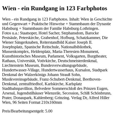
Wien - ein Rundgang in 123 Farbphotos
Wien - ein Rundgang in 123 Farbphotos. Inhalt: Wien in Geschichte
und Gegenwart + Praktische Hinweise + Stammbaum der Dynastie
Habsburg + Stammbaum der Familie Habsburg-Lothringen.
Fotos u.a.: Staatsoper, Hotel Sacher, Stephansdom, Barocke
Pestsäule, Peterskirche, Grabenhof, Hofburg, Schatzkammer, Die
Wiener Sängerknaben, Reiterstandbild Kaiser Joseph II.
Josephsplatz, Spanische Reitschule, Nationalbibliothek,
Mussenkomplex, Heldenplatz, Maria-Theresien-Monument,
Kunsthistorisches Museum, Parlament, Volksgarten, Burgtheater,
Rathaus, Universität, Votivkirche, Deutschmeisterdenkmal,
Liechtenstein Museum, Bundesverwaltungsgebäude,
Hundertwasser-Village, Hundertwasserhaus, Kursalon, Stadtpark
Denkmal der Walzerkönigs Johann Strauß Sohn,
Musikvereinsgebäude, Franz-Schubert-Denkmal, Beethoven-
Denkmal, zentralfriedhof, Karlskirche, Karlsplatz
Stadtbahnpavillion, Belvedere Sommerschloß des Prinzen Eugen,
Arsenal, Jugendstilhäuser Wienzeile, Secession, Schlß Schönbrunn,
Prater, Donaupark, Kahlenberg; Grinzing. Verlag Dr, Alfred Hiller
Wien, 96 Seiten Format 210x160mm
Preis/Bearbeitungsentgelt: 5.00