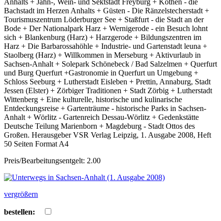
Anhalts + Jahn-, Wein- und Sektstadt Freyburg + Köthen - die
Bachstadt im Herzen Anhalts + Güsten - Die Ränzelstecherstadt +
Tourismuszentrum Löderburger See + Staßfurt - die Stadt an der
Bode + Der Nationalpark Harz + Wernigerode - ein Besuch lohnt
sich + Blankenburg (Harz) + Harzgerode + Bildungszentren im
Harz + Die Barbarossahöhle + Industrie- und Gartenstadt leuna +
Staolberg (Harz) + Willkommen in Merseburg + Aktivurlaub in
Sachsen-Anhalt + Solepark Schönebeck / Bad Salzelmen + Querfurt
und Burg Querfurt +Gastronomie in Querfurt un Umgebung +
Schloss Seeburg + Lutherstadt Eisleben + Prettin, Annaburg, Stadt
Jessen (Elster) + Zörbiger Traditionen + Stadt Zörbig + Lutherstadt
Wittenberg + Eine kulturelle, historische und kulinarische
Entdeckungsreise + Gartenträume - historische Parks in Sachsen-
Anhalt + Wörlitz - Gartenreich Dessau-Wörlitz + Gedenkstätte
Deutsche Teilung Marienborn + Magdeburg - Stadt Ottos des
Großen. Herausgeber VSR Verlag Leipzig, 1. Ausgabe 2008, Heft
50 Seiten Format A4
Preis/Bearbeitungsentgelt: 2.00
vergrößern
bestellen: