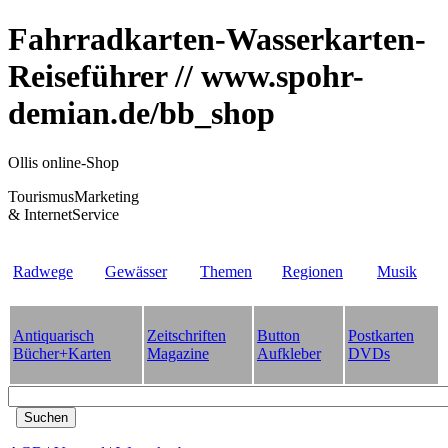
Fahrradkarten-Wasserkarten-
Reiseführer // www.spohr-
demian.de/bb_shop
Ollis online-Shop
TourismusMarketing
& InternetService
Radwege
Gewässer
Themen
Regionen
Musik
Antiquarisch
Zeitschriften
Button
Postkarten
Bücher+Karten
Magazine
Aufkleber
DVDs