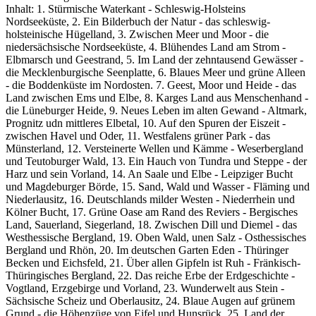
Inhalt: 1. Stürmische Waterkant - Schleswig-Holsteins
Nordseeküste, 2. Ein Bilderbuch der Natur - das schleswig-
holsteinische Hügelland, 3. Zwischen Meer und Moor - die
niedersächsische Nordseeküste, 4. Blühendes Land am Strom -
Elbmarsch und Geestrand, 5. Im Land der zehntausend Gewässer -
die Mecklenburgische Seenplatte, 6. Blaues Meer und grüne Alleen
- die Boddenküste im Nordosten. 7. Geest, Moor und Heide - das
Land zwischen Ems und Elbe, 8. Karges Land aus Menschenhand -
die Lüneburger Heide, 9. Neues Leben im alten Gewand - Altmark,
Prognitz udn mittleres Elbetal, 10. Auf den Spuren der Eiszeit -
zwischen Havel und Oder, 11. Westfalens grüner Park - das
Münsterland, 12. Versteinerte Wellen und Kämme - Weserbergland
und Teutoburger Wald, 13. Ein Hauch von Tundra und Steppe - der
Harz und sein Vorland, 14. An Saale und Elbe - Leipziger Bucht
und Magdeburger Börde, 15. Sand, Wald und Wasser - Fläming und
Niederlausitz, 16. Deutschlands milder Westen - Niederrhein und
Kölner Bucht, 17. Grüne Oase am Rand des Reviers - Bergisches
Land, Sauerland, Siegerland, 18. Zwischen Dill und Diemel - das
Westhessische Bergland, 19. Oben Wald, unen Salz - Osthessisches
Bergland und Rhön, 20. Im deutschen Garten Eden - Thüringer
Becken und Eichsfeld, 21. Über allen Gipfeln ist Ruh - Fränkisch-
Thüringisches Bergland, 22. Das reiche Erbe der Erdgeschichte -
Vogtland, Erzgebirge und Vorland, 23. Wunderwelt aus Stein -
Sächsische Scheiz und Oberlausitz, 24. Blaue Augen auf grünem
Grund - die Höhenzüge von Eifel und Hunsrück, 25. Land der