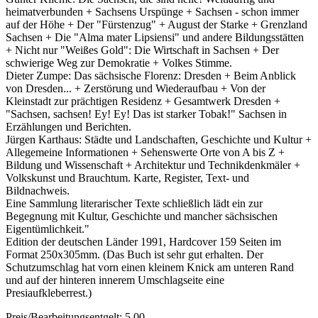
heimatverbunden + Sachsens Urspünge + Sachsen - schon immer
auf der Höhe + Der "Fürstenzug" + August der Starke + Grenzland
Sachsen + Die "Alma mater Lipsiensi" und andere Bildungsstätten
+ Nicht nur "Weißes Gold": Die Wirtschaft in Sachsen + Der
schwierige Weg zur Demokratie + Volkes Stimme.
Dieter Zumpe: Das sächsische Florenz: Dresden + Beim Anblick
von Dresden... + Zerstörung und Wiederaufbau + Von der
Kleinstadt zur prächtigen Residenz + Gesamtwerk Dresden +
"Sachsen, sachsen! Ey! Ey! Das ist starker Tobak!" Sachsen in
Erzählungen und Berichten.
Jürgen Karthaus: Städte und Landschaften, Geschichte und Kultur +
Allegemeine Informationen + Sehenswerte Orte von A bis Z +
Bildung und Wissenschaft + Architektur und Technikdenkmäler +
Volkskunst und Brauchtum. Karte, Register, Text- und
Bildnachweis.
Eine Sammlung literarischer Texte schließlich lädt ein zur
Begegnung mit Kultur, Geschichte und mancher sächsischen
Eigentümlichkeit."
Edition der deutschen Länder 1991, Hardcover 159 Seiten im
Format 250x305mm. (Das Buch ist sehr gut erhalten. Der
Schutzumschlag hat vorn einen kleinem Knick am unteren Rand
und auf der hinteren innerem Umschlagseite eine
Presiaufkleberrest.)
Preis/Bearbeitungsentgelt: 5.00