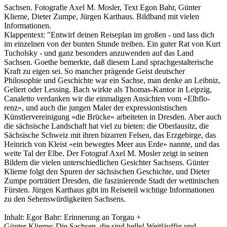
Sachsen. Fotografie Axel M. Mosler, Text Egon Bahr, Günter
Klieme, Dieter Zumpe, Jürgen Karthaus. Bildband mit vielen
Informationen.
Klappentext: "Entwirf deinen Reiseplan im großen - und lass dich
im einzelnen von der bunten Stunde treiben. Ein guter Rat von Kurt
Tucholsky - und ganz besonders anzuwenden auf das Land
Sachsen. Goethe bemerkte, daß diesem Land sprachgestalterische
Kraft zu eigen sei. So mancher prägende Geist deutscher
Philosophie und Geschichte war ein Sachse, man denke an Leibniz,
Geliert oder Lessing. Bach wirkte als Thomas-Kantor in Leipzig,
Canaletto verdanken wir die einmaligen Ansichten vom «Elbflo-
renz», und auch die jungen Maler der expressionistischen
Künstlervereinigung «die Brücke» arbeiteten in Dresden. Aber auch
die sächsische Landschaft hat viel zu bieten: die Oberlausitz, die
Sächsische Schweiz mit ihren bizarren Felsen, das Erzgebirge, das
Heinrich von Kleist «ein bewegtes Meer aus Erde» nannte, und das
weite Tal der Elbe. Der Fotograf Axel M. Mosler zeigt in seinen
Bildern die vielen unterschiedlichen Gesichter Sachsens. Günter
Klieme folgt den Spuren der sächsischen Geschichte, und Dieter
Zumpe porträtiert Dresden, die faszinierende Stadt der wettinischen
Fürsten. Jürgen Karthaus gibt im Reiseteil wichtige Informationen
zu den Sehenswürdigkeiten Sachsens.
Inhalt: Egor Bahr: Erinnerung an Torgau +
Günter Klieme: Die Sachsen, die sind helle! Weitläuffig und