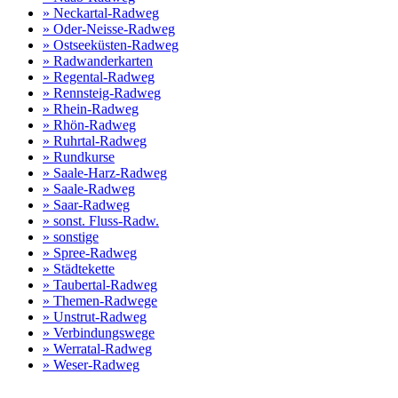
» Neckartal-Radweg
» Oder-Neisse-Radweg
» Ostseeküsten-Radweg
» Radwanderkarten
» Regental-Radweg
» Rennsteig-Radweg
» Rhein-Radweg
» Rhön-Radweg
» Ruhrtal-Radweg
» Rundkurse
» Saale-Harz-Radweg
» Saale-Radweg
» Saar-Radweg
» sonst. Fluss-Radw.
» sonstige
» Spree-Radweg
» Städtekette
» Taubertal-Radweg
» Themen-Radwege
» Unstrut-Radweg
» Verbindungswege
» Werratal-Radweg
» Weser-Radweg