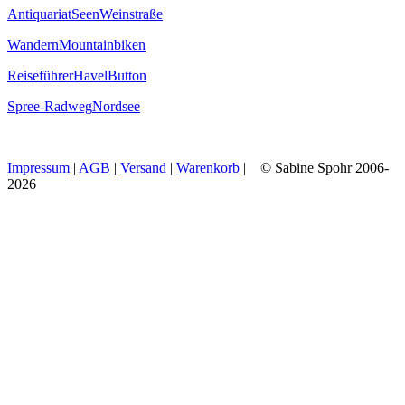
Antiquariat
Seen
Weinstraße
Wandern
Mountainbiken
Reiseführer
Havel
Button
Spree-Radweg
Nordsee
Impressum
|
AGB
|
Versand
|
Warenkorb
| © Sabine Spohr 2006-
2026