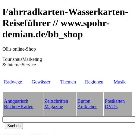
Fahrradkarten-Wasserkarten-
Reiseführer // www.spohr-
demian.de/bb_shop
Ollis online-Shop
TourismusMarketing
& InternetService
Radwege
Gewässer
Themen
Regionen
Musik
Antiquarisch
Zeitschriften
Button
Postkarten
Bücher+Karten
Magazine
Aufkleber
DVDs