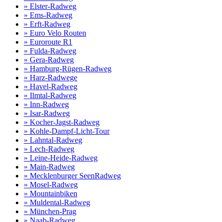
» Elster-Radweg
» Ems-Radweg
» Erft-Radweg
» Euro Velo Routen
» Euroroute R1
» Fulda-Radweg
» Gera-Radweg
» Hamburg-Rügen-Radweg
» Harz-Radwege
» Havel-Radweg
» Ilmtal-Radweg
» Inn-Radweg
» Isar-Radweg
» Kocher-Jagst-Radweg
» Kohle-Dampf-Licht-Tour
» Lahntal-Radweg
» Lech-Radweg
» Leine-Heide-Radweg
» Main-Radweg
» Mecklenburger SeenRadweg
» Mosel-Radweg
» Mountainbiken
» Muldental-Radweg
» München-Prag
» Naab-Radweg