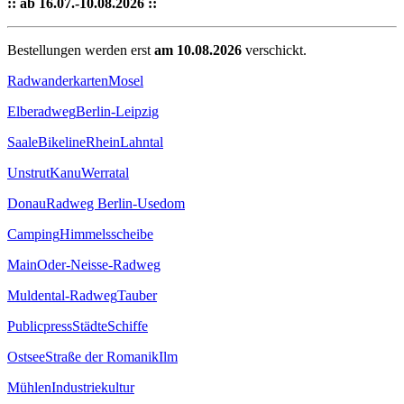
:: ab 16.07.-10.08.2026 ::
Bestellungen werden erst
am 10.08.2026
verschickt.
Radwanderkarten
Mosel
Elberadweg
Berlin-Leipzig
Saale
Bikeline
Rhein
Lahntal
Unstrut
Kanu
Werratal
Donau
Radweg Berlin-Usedom
Camping
Himmelsscheibe
Main
Oder-Neisse-Radweg
Muldental-Radweg
Tauber
Publicpress
Städte
Schiffe
Ostsee
Straße der Romanik
Ilm
Mühlen
Industriekultur