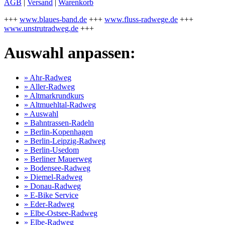
AGB
|
Versand
|
Warenkorb
+++
www.blaues-band.de
+++
www.fluss-radwege.de
+++
www.unstrutradweg.de
+++
Auswahl anpassen:
» Ahr-Radweg
» Aller-Radweg
» Altmarkrundkurs
» Altmuehltal-Radweg
» Auswahl
» Bahntrassen-Radeln
» Berlin-Kopenhagen
» Berlin-Leipzig-Radweg
» Berlin-Usedom
» Berliner Mauerweg
» Bodensee-Radweg
» Diemel-Radweg
» Donau-Radweg
» E-Bike Service
» Eder-Radweg
» Elbe-Ostsee-Radweg
» Elbe-Radweg