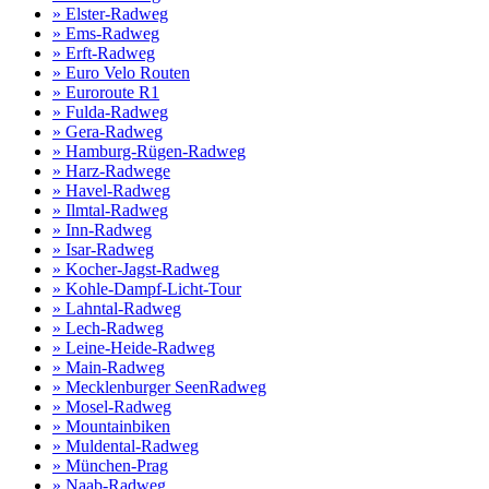
» Elster-Radweg
» Ems-Radweg
» Erft-Radweg
» Euro Velo Routen
» Euroroute R1
» Fulda-Radweg
» Gera-Radweg
» Hamburg-Rügen-Radweg
» Harz-Radwege
» Havel-Radweg
» Ilmtal-Radweg
» Inn-Radweg
» Isar-Radweg
» Kocher-Jagst-Radweg
» Kohle-Dampf-Licht-Tour
» Lahntal-Radweg
» Lech-Radweg
» Leine-Heide-Radweg
» Main-Radweg
» Mecklenburger SeenRadweg
» Mosel-Radweg
» Mountainbiken
» Muldental-Radweg
» München-Prag
» Naab-Radweg