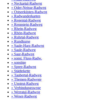
» Neckartal-Radweg
» Oder-Neisse-Radweg
» Ostseeküsten-Radweg
» Radwanderkarten
» Regental-Radweg
» Rennsteig-Radweg
» Rhein-Radweg
» Rhön-Radweg
» Ruhrtal-Radweg
» Rundkurse
» Saale-Harz-Radweg
» Saale-Radweg
» Saar-Radweg
» sonst. Fluss-Radw.
» sonstige
» Spree-Radweg
» Städtekette
» Taubertal-Radweg
» Themen-Radwege
» Unstrut-Radweg
» Verbindungswege
» Werratal-Radweg
» Weser-Radweg