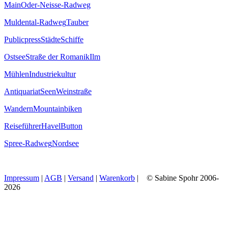
Main
Oder-Neisse-Radweg
Muldental-Radweg
Tauber
Publicpress
Städte
Schiffe
Ostsee
Straße der Romanik
Ilm
Mühlen
Industriekultur
Antiquariat
Seen
Weinstraße
Wandern
Mountainbiken
Reiseführer
Havel
Button
Spree-Radweg
Nordsee
Impressum
|
AGB
|
Versand
|
Warenkorb
| © Sabine Spohr 2006-
2026