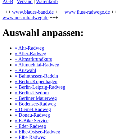
AGB
|
Versand
|
Warenkorb
+++
www.blaues-band.de
+++
www.fluss-radwege.de
+++
www.unstrutradweg.de
+++
Auswahl anpassen:
» Ahr-Radweg
» Aller-Radweg
» Altmarkrundkurs
» Altmuehltal-Radweg
» Auswahl
» Bahntrassen-Radeln
» Berlin-Kopenhagen
» Berlin-Leipzig-Radweg
» Berlin-Usedom
» Berliner Mauerweg
» Bodensee-Radweg
» Diemel-Radweg
» Donau-Radweg
» E-Bike Service
» Eder-Radweg
» Elbe-Ostsee-Radweg
» Elbe-Radweg