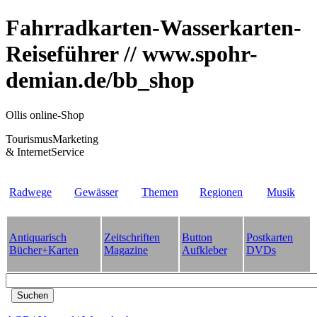
Fahrradkarten-Wasserkarten-
Reiseführer // www.spohr-
demian.de/bb_shop
Ollis online-Shop
TourismusMarketing
& InternetService
Radwege
Gewässer
Themen
Regionen
Musik
Antiquarisch
Zeitschriften
Button
Postkarten
Bücher+Karten
Magazine
Aufkleber
DVDs