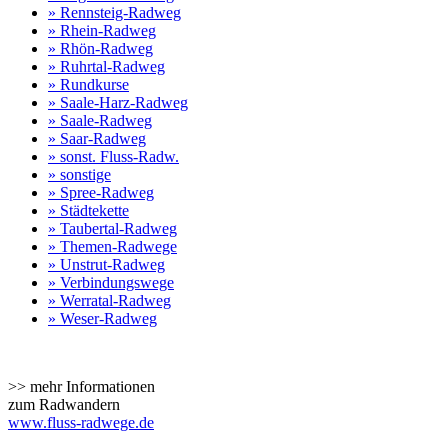
» Rennsteig-Radweg
» Rhein-Radweg
» Rhön-Radweg
» Ruhrtal-Radweg
» Rundkurse
» Saale-Harz-Radweg
» Saale-Radweg
» Saar-Radweg
» sonst. Fluss-Radw.
» sonstige
» Spree-Radweg
» Städtekette
» Taubertal-Radweg
» Themen-Radwege
» Unstrut-Radweg
» Verbindungswege
» Werratal-Radweg
» Weser-Radweg
>> mehr Informationen
zum Radwandern
www.fluss-radwege.de