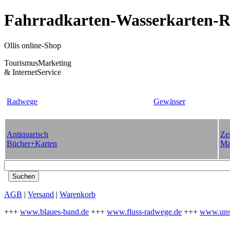
Fahrradkarten-Wasserkarten-Re
Ollis online-Shop
TourismusMarketing
& InternetService
Radwege
Gewässer
Antiquarisch
Zei
Bücher+Karten
Ma
AGB
|
Versand
|
Warenkorb
+++
www.blaues-band.de
+++
www.fluss-radwege.de
+++
www.uns