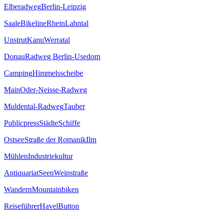
Elberadweg
Berlin-Leipzig
Saale
Bikeline
Rhein
Lahntal
Unstrut
Kanu
Werratal
Donau
Radweg Berlin-Usedom
Camping
Himmelsscheibe
Main
Oder-Neisse-Radweg
Muldental-Radweg
Tauber
Publicpress
Städte
Schiffe
Ostsee
Straße der Romanik
Ilm
Mühlen
Industriekultur
Antiquariat
Seen
Weinstraße
Wandern
Mountainbiken
Reiseführer
Havel
Button