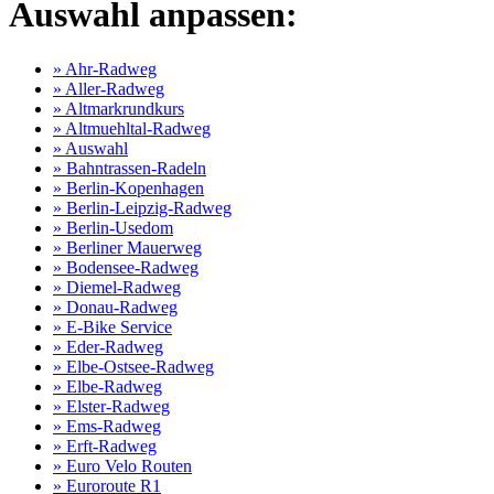
Auswahl anpassen:
» Ahr-Radweg
» Aller-Radweg
» Altmarkrundkurs
» Altmuehltal-Radweg
» Auswahl
» Bahntrassen-Radeln
» Berlin-Kopenhagen
» Berlin-Leipzig-Radweg
» Berlin-Usedom
» Berliner Mauerweg
» Bodensee-Radweg
» Diemel-Radweg
» Donau-Radweg
» E-Bike Service
» Eder-Radweg
» Elbe-Ostsee-Radweg
» Elbe-Radweg
» Elster-Radweg
» Ems-Radweg
» Erft-Radweg
» Euro Velo Routen
» Euroroute R1