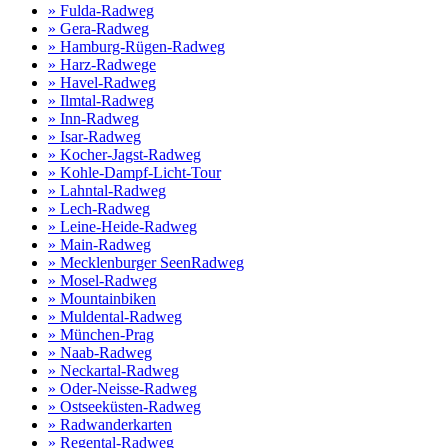
» Fulda-Radweg
» Gera-Radweg
» Hamburg-Rügen-Radweg
» Harz-Radwege
» Havel-Radweg
» Ilmtal-Radweg
» Inn-Radweg
» Isar-Radweg
» Kocher-Jagst-Radweg
» Kohle-Dampf-Licht-Tour
» Lahntal-Radweg
» Lech-Radweg
» Leine-Heide-Radweg
» Main-Radweg
» Mecklenburger SeenRadweg
» Mosel-Radweg
» Mountainbiken
» Muldental-Radweg
» München-Prag
» Naab-Radweg
» Neckartal-Radweg
» Oder-Neisse-Radweg
» Ostseeküsten-Radweg
» Radwanderkarten
» Regental-Radweg