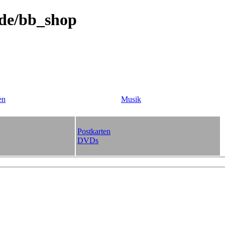
.de/bb_shop
en
Musik
Postkarten
DVDs