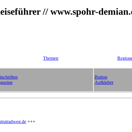
iseführer // www.spohr-demian
Themen
Region
tschriften
Button
gazine
Aufkleber
trutradweg.de
+++