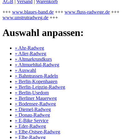
AGB
|
Versand
|
Warenkorb
+++
www.blaues-band.de
+++
www.fluss-radwege.de
+++
www.unstrutradweg.de
+++
Auswahl anpassen:
» Ahr-Radweg
» Aller-Radweg
» Altmarkrundkurs
» Altmuehltal-Radweg
» Auswahl
» Bahntrassen-Radeln
» Berlin-Kopenhagen
» Berlin-Leipzig-Radweg
» Berlin-Usedom
» Berliner Mauerweg
» Bodensee-Radweg
» Diemel-Radweg
» Donau-Radweg
» E-Bike Service
» Eder-Radweg
» Elbe-Ostsee-Radweg
» Elbe-Radweg