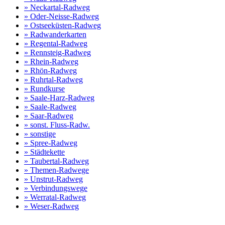
» Neckartal-Radweg
» Oder-Neisse-Radweg
» Ostseeküsten-Radweg
» Radwanderkarten
» Regental-Radweg
» Rennsteig-Radweg
» Rhein-Radweg
» Rhön-Radweg
» Ruhrtal-Radweg
» Rundkurse
» Saale-Harz-Radweg
» Saale-Radweg
» Saar-Radweg
» sonst. Fluss-Radw.
» sonstige
» Spree-Radweg
» Städtekette
» Taubertal-Radweg
» Themen-Radwege
» Unstrut-Radweg
» Verbindungswege
» Werratal-Radweg
» Weser-Radweg