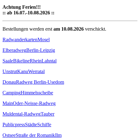
Achtung Ferien!!!
:: ab 16.07.-10.08.2026 ::
Bestellungen werden erst
am 10.08.2026
verschickt.
Radwanderkarten
Mosel
Elberadweg
Berlin-Leipzig
Saale
Bikeline
Rhein
Lahntal
Unstrut
Kanu
Werratal
Donau
Radweg Berlin-Usedom
Camping
Himmelsscheibe
Main
Oder-Neisse-Radweg
Muldental-Radweg
Tauber
Publicpress
Städte
Schiffe
Ostsee
Straße der Romanik
Ilm