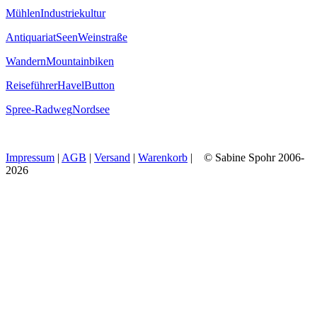
Mühlen
Industriekultur
Antiquariat
Seen
Weinstraße
Wandern
Mountainbiken
Reiseführer
Havel
Button
Spree-Radweg
Nordsee
Impressum
|
AGB
|
Versand
|
Warenkorb
| © Sabine Spohr 2006-
2026