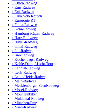
» Elster-Radweg
» Ems-Radweg
» Erft-Radweg
» Euro Velo Routen
» Euroroute R1
» Fulda-Radweg
» Gera-Radweg
» Hamburg-Rügen-Radweg
» Harz-Radwege
» Havel-Radweg
» Ilmtal-Radweg
» Inn-Radweg
» Isar-Radweg
» Kocher-Jagst-Radweg
» Kohle-Dampf-Licht-Tour
» Lahntal-Radweg
» Lech-Radweg
» Leine-Heide-Radweg
» Main-Radweg
» Mecklenburger SeenRadweg
» Mosel-Radweg
» Mountainbiken
» Muldental-Radweg
» München-Prag
» Naab-Radweg