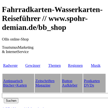
Fahrradkarten-Wasserkarten-
Reiseführer // www.spohr-
demian.de/bb_shop
Ollis online-Shop
TourismusMarketing
& InternetService
Radwege
Gewässer
Themen
Regionen
Musik
Antiquarisch
Zeitschriften
Button
Postkarten
Bücher+Karten
Magazine
Aufkleber
DVDs