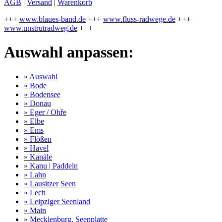
AGB
|
Versand
|
Warenkorb
+++
www.blaues-band.de
+++
www.fluss-radwege.de
+++
www.unstrutradweg.de
+++
Auswahl anpassen:
» Auswahl
» Bode
» Bodensee
» Donau
» Eger / Ohře
» Elbe
» Ems
» Flößen
» Havel
» Kanäle
» Kanu | Paddeln
» Lahn
» Lausitzer Seen
» Lech
» Leipziger Seenland
» Main
» Mecklenburg. Seenplatte