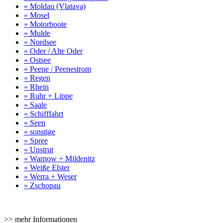
» Moldau (Vlatava)
» Mosel
» Motorboote
» Mulde
» Nordsee
» Oder / Alte Oder
» Ostsee
» Peene / Peenestrom
» Regen
» Rhein
» Ruhr + Lippe
» Saale
» Schifffahrt
» Seen
» sonstige
» Spree
» Unstrut
» Warnow + Mildenitz
» Weiße Elster
» Werra + Weser
» Zschopau
>> mehr Informationen