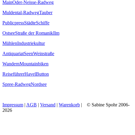
Main
Oder-Neisse-Radweg
Muldental-Radweg
Tauber
Publicpress
Städte
Schiffe
Ostsee
Straße der Romanik
Ilm
Mühlen
Industriekultur
Antiquariat
Seen
Weinstraße
Wandern
Mountainbiken
Reiseführer
Havel
Button
Spree-Radweg
Nordsee
Impressum
|
AGB
|
Versand
|
Warenkorb
| © Sabine Spohr 2006-
2026