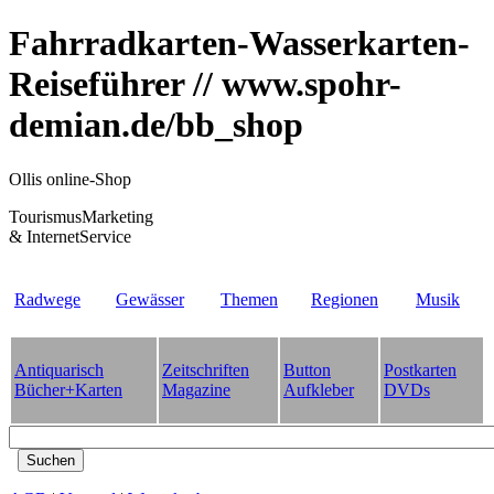
Fahrradkarten-Wasserkarten-
Reiseführer // www.spohr-
demian.de/bb_shop
Ollis online-Shop
TourismusMarketing
& InternetService
Radwege
Gewässer
Themen
Regionen
Musik
Antiquarisch
Zeitschriften
Button
Postkarten
Bücher+Karten
Magazine
Aufkleber
DVDs