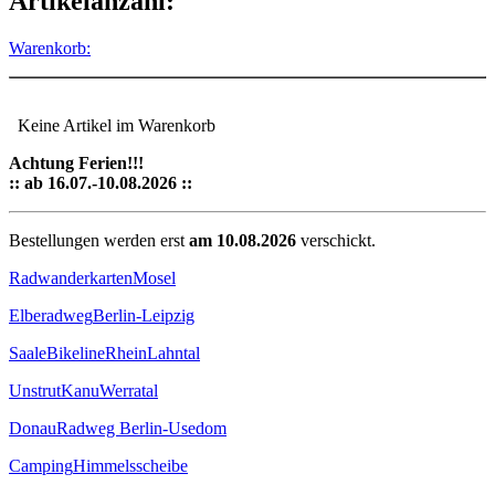
Artikelanzahl:
Warenkorb:
Keine Artikel im Warenkorb
Achtung Ferien!!!
:: ab 16.07.-10.08.2026 ::
Bestellungen werden erst
am 10.08.2026
verschickt.
Radwanderkarten
Mosel
Elberadweg
Berlin-Leipzig
Saale
Bikeline
Rhein
Lahntal
Unstrut
Kanu
Werratal
Donau
Radweg Berlin-Usedom
Camping
Himmelsscheibe