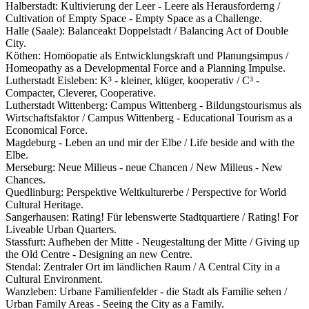
Halberstadt: Kultivierung der Leer - Leere als Herausforderng /
Cultivation of Empty Space - Empty Space as a Challenge.
Halle (Saale): Balanceakt Doppelstadt / Balancing Act of Double
City.
Köthen: Homöopatie als Entwicklungskraft und Planungsimpus /
Homeopathy as a Developmental Force and a Planning Impulse.
Lutherstadt Eisleben: K³ - kleiner, klüger, kooperativ / C³ -
Compacter, Cleverer, Cooperative.
Lutherstadt Wittenberg: Campus Wittenberg - Bildungstourismus als
Wirtschaftsfaktor / Campus Wittenberg - Educational Tourism as a
Economical Force.
Magdeburg - Leben an und mir der Elbe / Life beside and with the
Elbe.
Merseburg: Neue Milieus - neue Chancen / New Milieus - New
Chances.
Quedlinburg: Perspektive Weltkulturerbe / Perspective for World
Cultural Heritage.
Sangerhausen: Rating! Für lebenswerte Stadtquartiere / Rating! For
Liveable Urban Quarters.
Stassfurt: Aufheben der Mitte - Neugestaltung der Mitte / Giving up
the Old Centre - Designing an new Centre.
Stendal: Zentraler Ort im ländlichen Raum / A Central City in a
Cultural Environment.
Wanzleben: Urbane Familienfelder - die Stadt als Familie sehen /
Urban Family Areas - Seeing the City as a Family.