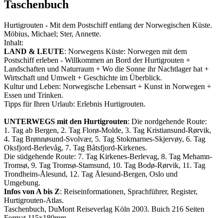
Taschenbuch
Hurtigrouten - Mit dem Postschiff entlang der Norwegischen Küste.
Möbius, Michael; Ster, Annette.
Inhalt:
LAND & LEUTE
: Norwegens Küste: Norwegen mit dem
Postschiff erleben - Willkommen an Bord der Hurtigrouten +
Landschaften und Naturraum + Wo die Sonne ihr Nachtlager hat +
Wirtschaft und Umwelt + Geschichte im Überblick.
Kultur und Leben: Norwegische Lebensart + Kunst in Norwegen +
Essen und Trinken.
Tipps für Ihren Urlaub: Erlebnis Hurtigrouten.
UNTERWEGS mit den Hurtigrouten
: Die nordgehende Route:
1. Tag ab Bergen, 2. Tag Florø-Molde, 3. Tag Kristiansund-Rørvik,
4. Tag Brønnøsund-Svolvær, 5. Tag Stokmarnes-Skjervøy, 6. Tag
Oksfjord-Berlevåg, 7. Tag Båtsfjord-Kirkenes.
Die südgehende Route: 7. Tag Kirkenes-Berlevag, 8. Tag Mehamn-
Tromsø, 9. Tag Tromsø-Stamsund, 10. Tag Bodø-Rørvik, 11. Tag
Trondheim-Ålesund, 12. Tag Ålesund-Bergen, Oslo und
Umgebung.
Infos von A bis Z
: Reiseinformationen, Sprachführer, Register,
Hurtigrouten-Atlas.
Taschenbuch, DuMont Reiseverlag Köln 2003. Buich 216 Seiten
Format 115x180mm