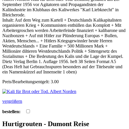
September 1956 vor Agitatoren und Propagandisten der
Kaliindustrie im Klubhaus des Kaliwerkes "Karl Liebknecht" in
Bleicherode.
Inhalt: Auf dem Weg zum Kartell + Deutschlands Kalikapitalisten
organisieren Krieg + Kommunisten enthüllen das Komplott + Mit
Arbeitergroschen werden Arbeiterfeinde finanziert + kalibarone und
Nazibonzen + Auf mit Hitler zur Plünderung Europas + Bullen,
Aktien, Menschen... + Hitlers Kriegsgewinnler heute Herren
Westdeutschlands + Eine Familie = 500 Millionen Mark +
Millionäre diltieren Westdeutschlands Politik + Sittengesetz des
Sozialismus + Die Bedeutung des Kalis und die Lage der Kumpel.
Dietz Verlag Berlin 1. Auflage 1956. heft 38 Seiten Format A5
(Deas Heft hat Gebrauchsspuren besonders auf der Titelseuite und
ein Namenskürzel auf Innenseite 1 oben)
Preis/Bearbeitungsentgelt: 3.00
vergrößern
bestellen:
Hurtigrouten - Dumont Reise