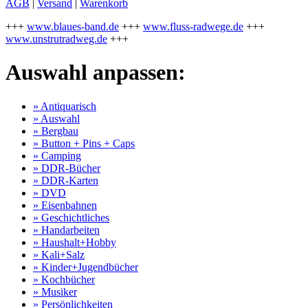
AGB
|
Versand
|
Warenkorb
+++
www.blaues-band.de
+++
www.fluss-radwege.de
+++
www.unstrutradweg.de
+++
Auswahl anpassen:
» Antiquarisch
» Auswahl
» Bergbau
» Button + Pins + Caps
» Camping
» DDR-Bücher
» DDR-Karten
» DVD
» Eisenbahnen
» Geschichtliches
» Handarbeiten
» Haushalt+Hobby
» Kali+Salz
» Kinder+Jugendbücher
» Kochbücher
» Musiker
» Persönlichkeiten