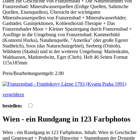
Daten zur Geschichte von Franzensbad + Die Naturheilmittel von
Franzensbad: Mineralwasserquellen (Erdige Quellen, Salinische
Quellen, Eisenquellen), Übersicht der wichtigsten
Mineralwasserquellen von Franzensbad + Mineralwasserbäder,
Gasbäder, Gasinjektionen, Kohlendioxid-Therapie + Das
Franzensbader Moor + Kleiner Spaziergang durch Franzensbad +
Ausflüge in die Umgebung von Franzensbad: Kammerbühl
(Komorní Hurka), Natalienquelle, "Amerika" (der große Egerer
Stadtteich), Soos (das Naturschutzgebiet), Seeberg (Ostroh),
Wildstein (Skalná) und in der weiteren Umgebung: Marienkulm,
Waldsassen, Marktredwitz, Eger (Cheb). Heft 46 Seiten Format
115x185mm
Preis/Bearbeitungsentgelt: 2.00
vergrößern
bestellen:
Wien - ein Rundgang in 123 Farbphotos
Wien - ein Rundgang in 123 Farbphotos. Inhalt: Wien in Geschichte
und Gegenwart + Praktische Hinweise + Stammbaum der Dynastie