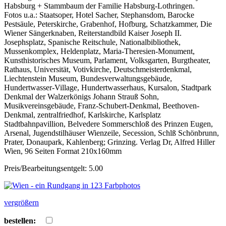
Habsburg + Stammbaum der Familie Habsburg-Lothringen.
Fotos u.a.: Staatsoper, Hotel Sacher, Stephansdom, Barocke
Pestsäule, Peterskirche, Grabenhof, Hofburg, Schatzkammer, Die
Wiener Sängerknaben, Reiterstandbild Kaiser Joseph II.
Josephsplatz, Spanische Reitschule, Nationalbibliothek,
Mussenkomplex, Heldenplatz, Maria-Theresien-Monument,
Kunsthistorisches Museum, Parlament, Volksgarten, Burgtheater,
Rathaus, Universität, Votivkirche, Deutschmeisterdenkmal,
Liechtenstein Museum, Bundesverwaltungsgebäude,
Hundertwasser-Village, Hundertwasserhaus, Kursalon, Stadtpark
Denkmal der Walzerkönigs Johann Strauß Sohn,
Musikvereinsgebäude, Franz-Schubert-Denkmal, Beethoven-
Denkmal, zentralfriedhof, Karlskirche, Karlsplatz
Stadtbahnpavillion, Belvedere Sommerschloß des Prinzen Eugen,
Arsenal, Jugendstilhäuser Wienzeile, Secession, Schlß Schönbrunn,
Prater, Donaupark, Kahlenberg; Grinzing. Verlag Dr, Alfred Hiller
Wien, 96 Seiten Format 210x160mm
Preis/Bearbeitungsentgelt: 5.00
vergrößern
bestellen: