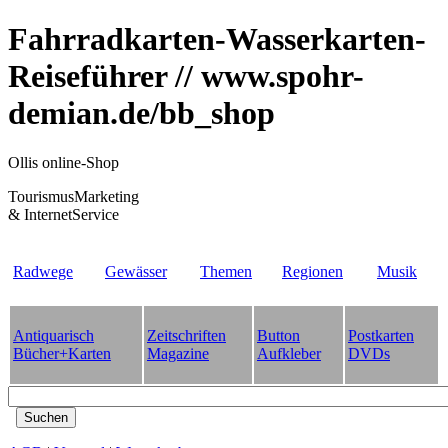
Fahrradkarten-Wasserkarten-
Reiseführer // www.spohr-
demian.de/bb_shop
Ollis online-Shop
TourismusMarketing
& InternetService
Radwege
Gewässer
Themen
Regionen
Musik
Antiquarisch
Zeitschriften
Button
Postkarten
Bücher+Karten
Magazine
Aufkleber
DVDs