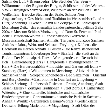
Salz in der Luft + Braunsbedra - Die Stadt der Vier Seen +
Willkommen in der Region der Burgen, Schlösser und des Weines -
VWG Droyßiger-Zeitzer-Forst, Weinroute an der Weißen Elster +
Weißenfels - Barocke Stadt an der Saale, Schloss Neu-
Augustusburg + Geschichte und Tradition im Weissenfelser Land +
Burg Schönburg + Gehen Sie mit auf Zeit(z)-Reise, Schlosspark
Moritzburg Zeitz - das ehemalige Landesgartenschaugelände Zeitz
2004 + Museum Schloss Moritzburg und Dom St. Peter und Paul
Zeitz + Bitterfeld-Wolfen + Landschaftspark Goitzsche +
Museumslandschaft Sachsen-Anhalts, Tierparks und Zoos Sachsen-
Anhalts + Jahn-, Wein- und Sektstadt Freyburg + Köthen - die
Bachstadt im Herzen Anhalts + Güsten - Die Ränzelstecherstadt +
Tourismuszentrum Löderburger See + Staßfurt - die Stadt an der
Bode + Der Nationalpark Harz + Wernigerode - ein Besuch lohnt
sich + Blankenburg (Harz) + Harzgerode + Bildungszentren im
Harz + Die Barbarossahöhle + Industrie- und Gartenstadt leuna +
Staolberg (Harz) + Willkommen in Merseburg + Aktivurlaub in
Sachsen-Anhalt + Solepark Schönebeck / Bad Salzelmen + Querfurt
und Burg Querfurt +Gastronomie in Querfurt un Umgebung +
Schloss Seeburg + Lutherstadt Eisleben + Prettin, Annaburg, Stadt
Jessen (Elster) + Zörbiger Traditionen + Stadt Zörbig + Lutherstadt
Wittenberg + Eine kulturelle, historische und kulinarische
Entdeckungsreise + Gartenträume - historische Parks in Sachsen-
Anhalt + Wörlitz - Gartenreich Dessau-Wörlitz + Gedenkstätte
Deutsche Teilung Marienborn + Magdeburg - Stadt Ottos des