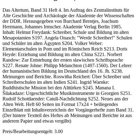
Das Altertum, Band 31 Heft 4. Im Auftrag des Zentralinstituts für
Alte Geschichte und Archäologie der Akademie der Wissenschaften
der DDR. Herausgegeben von Burchard Brentjes, Joachum
Herrmann, Johannes Irmscher. Akademie Verlag Berlin 1985.
Inhalt: Helmut Freydank: Schreiber, Schule und Bildung im alten
Mesapotamien S197. Angela Onasch: "Werde Schreiber!" Schulen
und Schüler im alten Ägypten S204. Volker Weber:
Elementarschulen in Pom und im Römischen Reich S213. Doris
Heyde: Erziehung und Bildung im alten China S221. Norbert
Randow: Zur Entstehung der ersten slawischen Schriftsprache
S227. Renate Johne: Philipp Melanchton (1497-1560). Der Lehrer
der humanistischen Bildung im Deutschland des 16. Jh. S238.
Meinungen und Berichte. Roswitha Reichert: Über Schreiber und
Schreiberschulen im alten Indien S241. Ingrid Warnke:
Buddhistische Mission bei den Alttürken S245. Manana I.
Šilakadaze: Urgeschichtliche Musikinstrumente in Georgien S251.
Rudolf Schottlaender: Catull-Nachdichtung S252. Neues ans der
Alten Welt. Heft 60 Seiten im Format 17x24 + beiliegendes
Einzelblatt mit Inhaltsverzeichnis der Vorgängerhefte zum Band 31.
(Der hintere Textteil des Heftes ab Meinungen und Berichte ist aus
anderem Papier und etwas vergilbt)
Preis/Bearbeitungsentgelt: 3.00