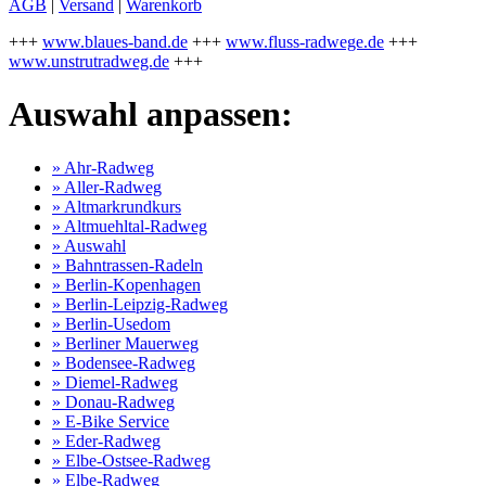
AGB
|
Versand
|
Warenkorb
+++
www.blaues-band.de
+++
www.fluss-radwege.de
+++
www.unstrutradweg.de
+++
Auswahl anpassen:
» Ahr-Radweg
» Aller-Radweg
» Altmarkrundkurs
» Altmuehltal-Radweg
» Auswahl
» Bahntrassen-Radeln
» Berlin-Kopenhagen
» Berlin-Leipzig-Radweg
» Berlin-Usedom
» Berliner Mauerweg
» Bodensee-Radweg
» Diemel-Radweg
» Donau-Radweg
» E-Bike Service
» Eder-Radweg
» Elbe-Ostsee-Radweg
» Elbe-Radweg