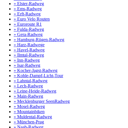
» Elster-Radweg
» Ems-Radweg
» Erft-Radweg
» Euro Velo Routen
» Euroroute R1
» Fulda-Radweg
» Gera-Radweg
» Hamburg-Rügen-Radweg
» Harz-Radwege
» Havel-Radweg
» Ilmtal-Radweg
» Inn-Radweg
» Isar-Radweg
» Kocher-Jagst-Radweg
» Kohle-Dampf-Licht-Tour
» Lahntal-Radweg
» Lech-Radweg
» Leine-Heide-Radweg
» Main-Radweg
» Mecklenburger SeenRadweg
» Mosel-Radweg
» Mountainbiken
» Muldental-Radweg
» München-Prag
» Naab-Radweg