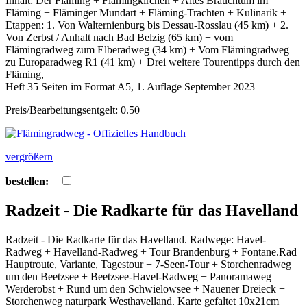
Inhalt: Der Fläming + Flämingkirchen + Altes Brauchtum im
Fläming + Fläminger Mundart + Fläming-Trachten + Kulinarik +
Etappen: 1. Von Walternienburg bis Dessau-Rosslau (45 km) + 2.
Von Zerbst / Anhalt nach Bad Belzig (65 km) + vom
Flämingradweg zum Elberadweg (34 km) + Vom Flämingradweg
zu Europaradweg R1 (41 km) + Drei weitere Tourentipps durch den
Fläming,
Heft 35 Seiten im Format A5, 1. Auflage September 2023
Preis/Bearbeitungsentgelt: 0.50
vergrößern
bestellen:
Radzeit - Die Radkarte für das Havelland
Radzeit - Die Radkarte für das Havelland. Radwege: Havel-
Radweg + Havelland-Radweg + Tour Brandenburg + Fontane.Rad
Hauptroute, Variante, Tagestour + 7-Seen-Tour + Storchenradweg
um den Beetzsee + Beetzsee-Havel-Radweg + Panoramaweg
Werderobst + Rund um den Schwielowsee + Nauener Dreieck +
Storchenweg naturpark Westhavelland. Karte gefaltet 10x21cm