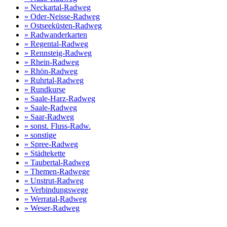
» Neckartal-Radweg
» Oder-Neisse-Radweg
» Ostseeküsten-Radweg
» Radwanderkarten
» Regental-Radweg
» Rennsteig-Radweg
» Rhein-Radweg
» Rhön-Radweg
» Ruhrtal-Radweg
» Rundkurse
» Saale-Harz-Radweg
» Saale-Radweg
» Saar-Radweg
» sonst. Fluss-Radw.
» sonstige
» Spree-Radweg
» Städtekette
» Taubertal-Radweg
» Themen-Radwege
» Unstrut-Radweg
» Verbindungswege
» Werratal-Radweg
» Weser-Radweg