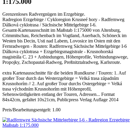
1:175.000
Grenzenloses Radvergnügen im Erzgebirge.
Radregion Erzgebirge / Cykloregion Krusneé hory - Radfernweg
Dálková cyklotrasa / Sächsische Mittelgebirge I-6.
Gesamt-Kartenausschnitt im Maßstab 1:175000 von Altenburg,
Crimmitschau, Reichenbach im Vogtland, Auerbach, Schöneck im
Westen bis Decin, Usti nad Labem, Lovosice im Osten mit den
Fernradwegen - Routen: Radfernweg Sächsische Mittelgebirge I-6
Dálkova cyklotrasa + Erzgebirgsmagistrale - Krusnohorská
magistrála C. 23 + Anbindungen, Höhenprofile, Verbindungswege,
Propojky, Zschopautal-Radweg, Preßnitztalradweg, Karlsroute.
extra Kartenausschnitte für die beiden Rundkurse / Touren: 1. Auf
großer Tour durch das Westerzgebirge = Velká trasa západním
Krusnohorím // 2. Auf großer Tour durchs Ostergebirge = Velká
trasa východním Krusnohorím mit Höhenprofil,
Sehenswürdigkeiten entlang der Touren, Adressen... Format
84x42cm, gefaltet 10x21cm, Publicpress Verlag Auflage 2014
Preis/Bearbeitungsentgelt: 1.00