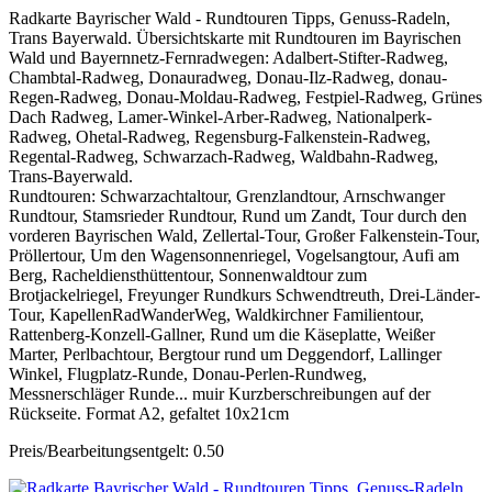
Radkarte Bayrischer Wald - Rundtouren Tipps, Genuss-Radeln,
Trans Bayerwald. Übersichtskarte mit Rundtouren im Bayrischen
Wald und Bayernnetz-Fernradwegen: Adalbert-Stifter-Radweg,
Chambtal-Radweg, Donauradweg, Donau-Ilz-Radweg, donau-
Regen-Radweg, Donau-Moldau-Radweg, Festpiel-Radweg, Grünes
Dach Radweg, Lamer-Winkel-Arber-Radweg, Nationalperk-
Radweg, Ohetal-Radweg, Regensburg-Falkenstein-Radweg,
Regental-Radweg, Schwarzach-Radweg, Waldbahn-Radweg,
Trans-Bayerwald.
Rundtouren: Schwarzachtaltour, Grenzlandtour, Arnschwanger
Rundtour, Stamsrieder Rundtour, Rund um Zandt, Tour durch den
vorderen Bayrischen Wald, Zellertal-Tour, Großer Falkenstein-Tour,
Pröllertour, Um den Wagensonnenriegel, Vogelsangtour, Aufi am
Berg, Racheldiensthüttentour, Sonnenwaldtour zum
Brotjackelriegel, Freyunger Rundkurs Schwendtreuth, Drei-Länder-
Tour, KapellenRadWanderWeg, Waldkirchner Familientour,
Rattenberg-Konzell-Gallner, Rund um die Käseplatte, Weißer
Marter, Perlbachtour, Bergtour rund um Deggendorf, Lallinger
Winkel, Flugplatz-Runde, Donau-Perlen-Rundweg,
Messnerschläger Runde... muir Kurzberschreibungen auf der
Rückseite. Format A2, gefaltet 10x21cm
Preis/Bearbeitungsentgelt: 0.50