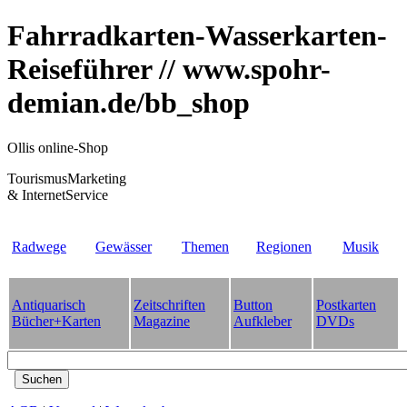
Fahrradkarten-Wasserkarten-
Reiseführer // www.spohr-
demian.de/bb_shop
Ollis online-Shop
TourismusMarketing
& InternetService
Radwege
Gewässer
Themen
Regionen
Musik
Antiquarisch
Zeitschriften
Button
Postkarten
Bücher+Karten
Magazine
Aufkleber
DVDs