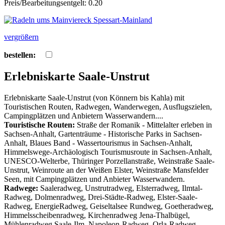
Preis/Bearbeitungsentgelt: 0.20
vergrößern
bestellen:
Erlebniskarte Saale-Unstrut
Erlebniskarte Saale-Unstrut (von Könnern bis Kahla) mit
Touristischen Routen, Radwegen, Wanderwegen, Ausflugszielen,
Campingplätzen und Anbietern Wasserwandern....
Touristische Routen:
Straße der Romanik - Mittelalter erleben in
Sachsen-Anhalt, Gartenträume - Historische Parks in Sachsen-
Anhalt, Blaues Band - Wassertourismus in Sachsen-Anhalt,
Himmelswege-Archäologisch Tourismusroute in Sachsen-Anhalt,
UNESCO-Welterbe, Thüringer Porzellanstraße, Weinstraße Saale-
Unstrut, Weinroute an der Weißen Elster, Weinstraße Mansfelder
Seen, mit Campingplätzen und Anbieter Wasserwandern.
Radwege:
Saaleradweg, Unstrutradweg, Elsterradweg, Ilmtal-
Radweg, Dolmenradweg, Drei-Städte-Radweg, Elster-Saale-
Radweg, EnergieRadweg, Geiseltalsee Rundweg, Goetheradweg,
Himmelsscheibenradweg, Kirchenradweg Jena-Thalbügel,
Mühlenradweg Saale-Ilm, Napoleon-Radweg, Orla-Radweg,