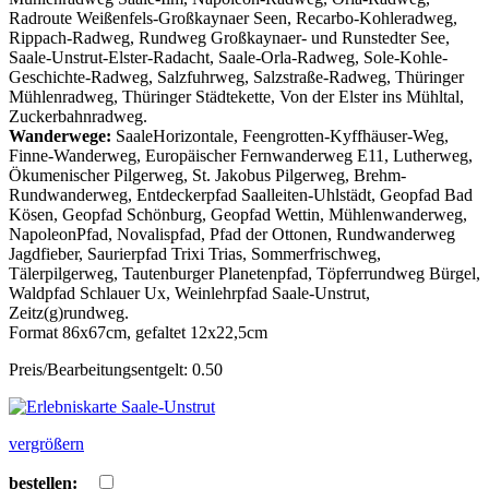
Radroute Weißenfels-Großkaynaer Seen, Recarbo-Kohleradweg,
Rippach-Radweg, Rundweg Großkaynaer- und Runstedter See,
Saale-Unstrut-Elster-Radacht, Saale-Orla-Radweg, Sole-Kohle-
Geschichte-Radweg, Salzfuhrweg, Salzstraße-Radweg, Thüringer
Mühlenradweg, Thüringer Städtekette, Von der Elster ins Mühltal,
Zuckerbahnradweg.
Wanderwege:
SaaleHorizontale, Feengrotten-Kyffhäuser-Weg,
Finne-Wanderweg, Europäischer Fernwanderweg E11, Lutherweg,
Ökumenischer Pilgerweg, St. Jakobus Pilgerweg, Brehm-
Rundwanderweg, Entdeckerpfad Saalleiten-Uhlstädt, Geopfad Bad
Kösen, Geopfad Schönburg, Geopfad Wettin, Mühlenwanderweg,
NapoleonPfad, Novalispfad, Pfad der Ottonen, Rundwanderweg
Jagdfieber, Saurierpfad Trixi Trias, Sommerfrischweg,
Tälerpilgerweg, Tautenburger Planetenpfad, Töpferrundweg Bürgel,
Waldpfad Schlauer Ux, Weinlehrpfad Saale-Unstrut,
Zeitz(g)rundweg.
Format 86x67cm, gefaltet 12x22,5cm
Preis/Bearbeitungsentgelt: 0.50
vergrößern
bestellen: