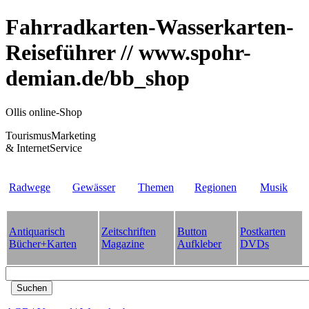
Fahrradkarten-Wasserkarten-
Reiseführer // www.spohr-
demian.de/bb_shop
Ollis online-Shop
TourismusMarketing
& InternetService
Radwege
Gewässer
Themen
Regionen
Musik
Antiquarisch
Zeitschriften
Button
Postkarten
Bücher+Karten
Magazine
Aufkleber
DVDs