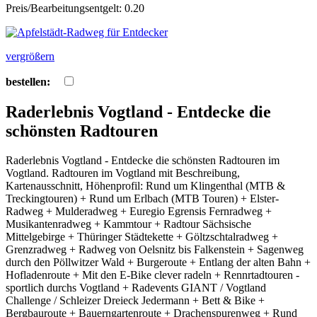
Preis/Bearbeitungsentgelt: 0.20
vergrößern
bestellen:
Raderlebnis Vogtland - Entdecke die
schönsten Radtouren
Raderlebnis Vogtland - Entdecke die schönsten Radtouren im
Vogtland. Radtouren im Vogtland mit Beschreibung,
Kartenausschnitt, Höhenprofil: Rund um Klingenthal (MTB &
Treckingtouren) + Rund um Erlbach (MTB Touren) + Elster-
Radweg + Mulderadweg + Euregio Egrensis Fernradweg +
Musikantenradweg + Kammtour + Radtour Sächsische
Mittelgebirge + Thüringer Städtekette + Göltzschtalradweg +
Grenzradweg + Radweg von Oelsnitz bis Falkenstein + Sagenweg
durch den Pöllwitzer Wald + Burgeroute + Entlang der alten Bahn +
Hofladenroute + Mit den E-Bike clever radeln + Rennrtadtouren -
sportlich durchs Vogtland + Radevents GIANT / Vogtland
Challenge / Schleizer Dreieck Jedermann + Bett & Bike +
Bergbauroute + Bauerngartenroute + Drachenspurenweg + Rund