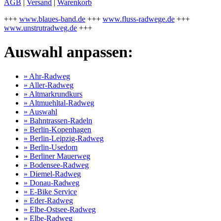
AGB
|
Versand
|
Warenkorb
+++
www.blaues-band.de
+++
www.fluss-radwege.de
+++
www.unstrutradweg.de
+++
Auswahl anpassen:
» Ahr-Radweg
» Aller-Radweg
» Altmarkrundkurs
» Altmuehltal-Radweg
» Auswahl
» Bahntrassen-Radeln
» Berlin-Kopenhagen
» Berlin-Leipzig-Radweg
» Berlin-Usedom
» Berliner Mauerweg
» Bodensee-Radweg
» Diemel-Radweg
» Donau-Radweg
» E-Bike Service
» Eder-Radweg
» Elbe-Ostsee-Radweg
» Elbe-Radweg