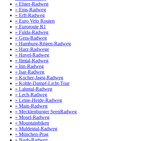
» Elster-Radweg
» Ems-Radweg
» Erft-Radweg
» Euro Velo Routen
» Euroroute R1
» Fulda-Radweg
» Gera-Radweg
» Hamburg-Rügen-Radweg
» Harz-Radwege
» Havel-Radweg
» Ilmtal-Radweg
» Inn-Radweg
» Isar-Radweg
» Kocher-Jagst-Radweg
» Kohle-Dampf-Licht-Tour
» Lahntal-Radweg
» Lech-Radweg
» Leine-Heide-Radweg
» Main-Radweg
» Mecklenburger SeenRadweg
» Mosel-Radweg
» Mountainbiken
» Muldental-Radweg
» München-Prag
» Naab-Radweg