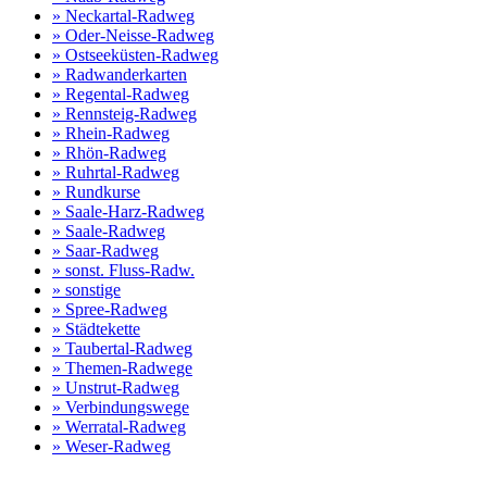
» Neckartal-Radweg
» Oder-Neisse-Radweg
» Ostseeküsten-Radweg
» Radwanderkarten
» Regental-Radweg
» Rennsteig-Radweg
» Rhein-Radweg
» Rhön-Radweg
» Ruhrtal-Radweg
» Rundkurse
» Saale-Harz-Radweg
» Saale-Radweg
» Saar-Radweg
» sonst. Fluss-Radw.
» sonstige
» Spree-Radweg
» Städtekette
» Taubertal-Radweg
» Themen-Radwege
» Unstrut-Radweg
» Verbindungswege
» Werratal-Radweg
» Weser-Radweg