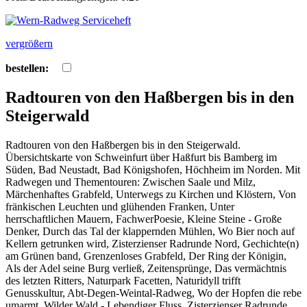
vergrößern
bestellen:
Radtouren von den Haßbergen bis in den
Steigerwald
Radtouren von den Haßbergen bis in den Steigerwald.
Übersichtskarte von Schweinfurt über Haßfurt bis Bamberg im
Süden, Bad Neustadt, Bad Königshofen, Höchheim im Norden. Mit
Radwegen und Thementouren: Zwischen Saale und Milz,
Märchenhaftes Grabfeld, Unterwegs zu Kirchen und Klöstern, Von
fränkischen Leuchten und glühenden Franken, Unter
herrschaftlichen Mauern, FachwerPoesie, Kleine Steine - Große
Denker, Durch das Tal der klappernden Mühlen, Wo Bier noch auf
Kellern getrunken wird, Zisterzienser Radrunde Nord, Gechichte(n)
am Grünen band, Grenzenloses Grabfeld, Der Ring der Königin,
Als der Adel seine Burg verließ, Zeitensprünge, Das vermächtnis
des letzten Ritters, Naturpark Facetten, Naturidyll trifft
Genusskultur, Abt-Degen-Weintal-Radweg, Wo der Hopfen die rebe
umarmt, Wilder Wald - Lebendiger Fluss, Zisterzienser Radrunde