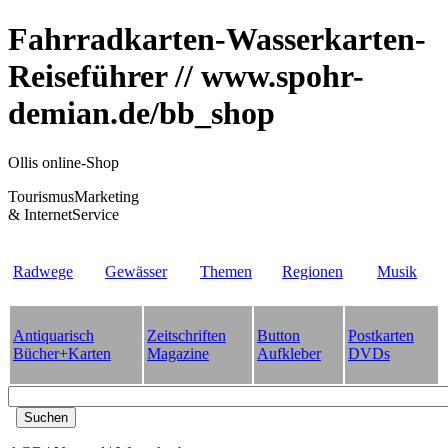
Fahrradkarten-Wasserkarten-
Reiseführer // www.spohr-
demian.de/bb_shop
Ollis online-Shop
TourismusMarketing
& InternetService
Radwege
Gewässer
Themen
Regionen
Musik
Antiquarisch
Zeitschriften
Button
Postkarten
Bücher+Karten
Magazine
Aufkleber
DVDs