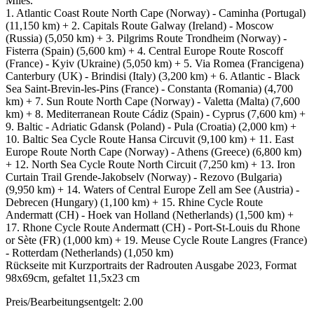
Miles.
1. Atlantic Coast Route North Cape (Norway) - Caminha (Portugal)
(11,150 km) + 2. Capitals Route Galway (Ireland) - Moscow
(Russia) (5,050 km) + 3. Pilgrims Route Trondheim (Norway) -
Fisterra (Spain) (5,600 km) + 4. Central Europe Route Roscoff
(France) - Kyiv (Ukraine) (5,050 km) + 5. Via Romea (Francigena)
Canterbury (UK) - Brindisi (Italy) (3,200 km) + 6. Atlantic - Black
Sea Saint-Brevin-les-Pins (France) - Constanta (Romania) (4,700
km) + 7. Sun Route North Cape (Norway) - Valetta (Malta) (7,600
km) + 8. Mediterranean Route Cádiz (Spain) - Cyprus (7,600 km) +
9. Baltic - Adriatic Gdansk (Poland) - Pula (Croatia) (2,000 km) +
10. Baltic Sea Cycle Route Hansa Circuvit (9,100 km) + 11. East
Europe Route North Cape (Norway) - Athens (Greece) (6,800 km)
+ 12. North Sea Cycle Route North Circuit (7,250 km) + 13. Iron
Curtain Trail Grende-Jakobselv (Norway) - Rezovo (Bulgaria)
(9,950 km) + 14. Waters of Central Europe Zell am See (Austria) -
Debrecen (Hungary) (1,100 km) + 15. Rhine Cycle Route
Andermatt (CH) - Hoek van Holland (Netherlands) (1,500 km) +
17. Rhone Cycle Route Andermatt (CH) - Port-St-Louis du Rhone
or Sète (FR) (1,000 km) + 19. Meuse Cycle Route Langres (France)
- Rotterdam (Netherlands) (1,050 km)
Rückseite mit Kurzportraits der Radrouten Ausgabe 2023, Format
98x69cm, gefaltet 11,5x23 cm
Preis/Bearbeitungsentgelt: 2.00