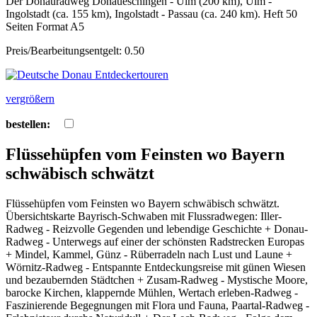
Der Donauradweg Donaueschingen - Ulm (200 km), Ulm -
Ingolstadt (ca. 155 km), Ingolstadt - Passau (ca. 240 km). Heft 50
Seiten Format A5
Preis/Bearbeitungsentgelt: 0.50
vergrößern
bestellen:
Flüssehüpfen vom Feinsten wo Bayern
schwäbisch schwätzt
Flüssehüpfen vom Feinsten wo Bayern schwäbisch schwätzt.
Übersichtskarte Bayrisch-Schwaben mit Flussradwegen: Iller-
Radweg - Reizvolle Gegenden und lebendige Geschichte + Donau-
Radweg - Unterwegs auf einer der schönsten Radstrecken Europas
+ Mindel, Kammel, Günz - Rüberradeln nach Lust und Laune +
Wörnitz-Radweg - Entspannte Entdeckungsreise mit günen Wiesen
und bezaubernden Städtchen + Zusam-Radweg - Mystische Moore,
barocke Kirchen, klappernde Mühlen, Wertach erleben-Radweg -
Faszinierende Begegnungen mit Flora und Fauna, Paartal-Radweg -