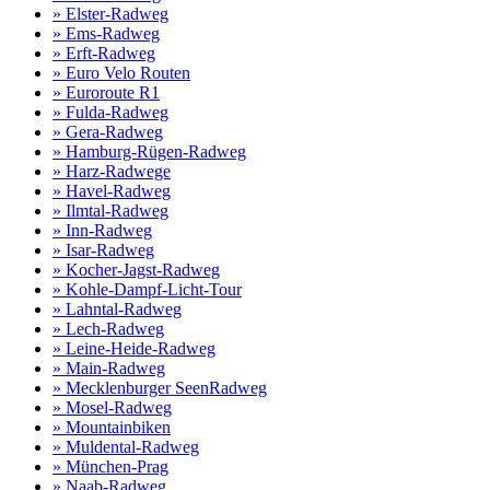
» Elster-Radweg
» Ems-Radweg
» Erft-Radweg
» Euro Velo Routen
» Euroroute R1
» Fulda-Radweg
» Gera-Radweg
» Hamburg-Rügen-Radweg
» Harz-Radwege
» Havel-Radweg
» Ilmtal-Radweg
» Inn-Radweg
» Isar-Radweg
» Kocher-Jagst-Radweg
» Kohle-Dampf-Licht-Tour
» Lahntal-Radweg
» Lech-Radweg
» Leine-Heide-Radweg
» Main-Radweg
» Mecklenburger SeenRadweg
» Mosel-Radweg
» Mountainbiken
» Muldental-Radweg
» München-Prag
» Naab-Radweg