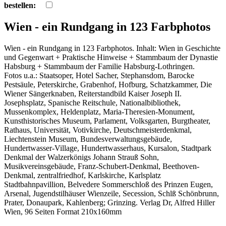
bestellen:
Wien - ein Rundgang in 123 Farbphotos
Wien - ein Rundgang in 123 Farbphotos. Inhalt: Wien in Geschichte
und Gegenwart + Praktische Hinweise + Stammbaum der Dynastie
Habsburg + Stammbaum der Familie Habsburg-Lothringen.
Fotos u.a.: Staatsoper, Hotel Sacher, Stephansdom, Barocke
Pestsäule, Peterskirche, Grabenhof, Hofburg, Schatzkammer, Die
Wiener Sängerknaben, Reiterstandbild Kaiser Joseph II.
Josephsplatz, Spanische Reitschule, Nationalbibliothek,
Mussenkomplex, Heldenplatz, Maria-Theresien-Monument,
Kunsthistorisches Museum, Parlament, Volksgarten, Burgtheater,
Rathaus, Universität, Votivkirche, Deutschmeisterdenkmal,
Liechtenstein Museum, Bundesverwaltungsgebäude,
Hundertwasser-Village, Hundertwasserhaus, Kursalon, Stadtpark
Denkmal der Walzerkönigs Johann Strauß Sohn,
Musikvereinsgebäude, Franz-Schubert-Denkmal, Beethoven-
Denkmal, zentralfriedhof, Karlskirche, Karlsplatz
Stadtbahnpavillion, Belvedere Sommerschloß des Prinzen Eugen,
Arsenal, Jugendstilhäuser Wienzeile, Secession, Schlß Schönbrunn,
Prater, Donaupark, Kahlenberg; Grinzing. Verlag Dr, Alfred Hiller
Wien, 96 Seiten Format 210x160mm