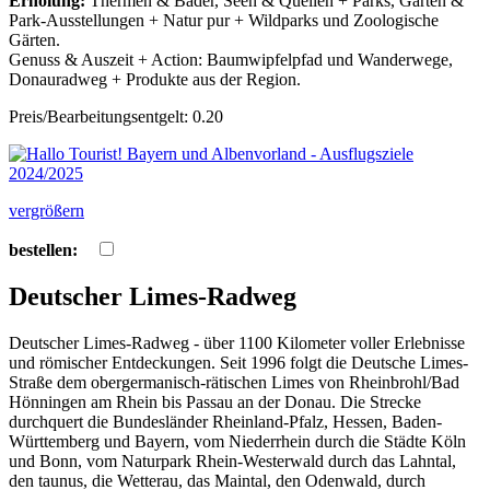
Erholung:
Thermen & Bäder, Seen & Quellen + Parks, Gärten &
Park-Ausstellungen + Natur pur + Wildparks und Zoologische
Gärten.
Genuss & Auszeit + Action: Baumwipfelpfad und Wanderwege,
Donauradweg + Produkte aus der Region.
Preis/Bearbeitungsentgelt: 0.20
vergrößern
bestellen:
Deutscher Limes-Radweg
Deutscher Limes-Radweg - über 1100 Kilometer voller Erlebnisse
und römischer Entdeckungen. Seit 1996 folgt die Deutsche Limes-
Straße dem obergermanisch-rätischen Limes von Rheinbrohl/Bad
Hönningen am Rhein bis Passau an der Donau. Die Strecke
durchquert die Bundesländer Rheinland-Pfalz, Hessen, Baden-
Württemberg und Bayern, vom Niederrhein durch die Städte Köln
und Bonn, vom Naturpark Rhein-Westerwald durch das Lahntal,
den taunus, die Wetterau, das Maintal, den Odenwald, durch