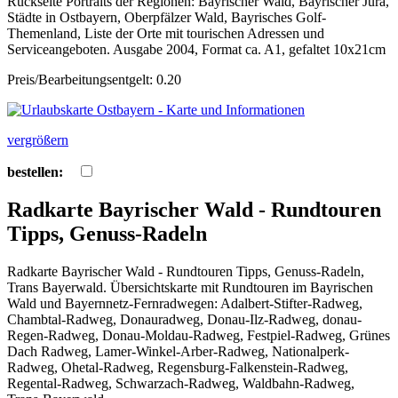
Rückseite Portraits der Regionen: Bayrischer Wald, Bayrischer Jura,
Städte in Ostbayern, Oberpfälzer Wald, Bayrisches Golf-
Themenland, Liste der Orte mit tourischen Adressen und
Serviceangeboten. Ausgabe 2004, Format ca. A1, gefaltet 10x21cm
Preis/Bearbeitungsentgelt: 0.20
vergrößern
bestellen:
Radkarte Bayrischer Wald - Rundtouren
Tipps, Genuss-Radeln
Radkarte Bayrischer Wald - Rundtouren Tipps, Genuss-Radeln,
Trans Bayerwald. Übersichtskarte mit Rundtouren im Bayrischen
Wald und Bayernnetz-Fernradwegen: Adalbert-Stifter-Radweg,
Chambtal-Radweg, Donauradweg, Donau-Ilz-Radweg, donau-
Regen-Radweg, Donau-Moldau-Radweg, Festpiel-Radweg, Grünes
Dach Radweg, Lamer-Winkel-Arber-Radweg, Nationalperk-
Radweg, Ohetal-Radweg, Regensburg-Falkenstein-Radweg,
Regental-Radweg, Schwarzach-Radweg, Waldbahn-Radweg,