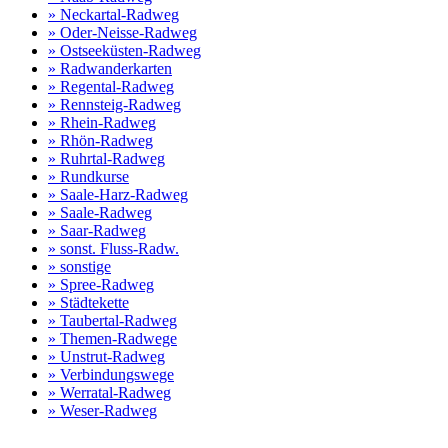
» Neckartal-Radweg
» Oder-Neisse-Radweg
» Ostseeküsten-Radweg
» Radwanderkarten
» Regental-Radweg
» Rennsteig-Radweg
» Rhein-Radweg
» Rhön-Radweg
» Ruhrtal-Radweg
» Rundkurse
» Saale-Harz-Radweg
» Saale-Radweg
» Saar-Radweg
» sonst. Fluss-Radw.
» sonstige
» Spree-Radweg
» Städtekette
» Taubertal-Radweg
» Themen-Radwege
» Unstrut-Radweg
» Verbindungswege
» Werratal-Radweg
» Weser-Radweg