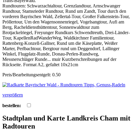
Trans-Bayerwald.
Rundtouren: Schwarzachtaltour, Grenzlandtour, Arnschwanger
Rundtour, Stamsrieder Rundtour, Rund um Zandt, Tour durch den
vorderen Bayrischen Wald, Zellertal-Tour, Großer Falkenstein-Tour,
Pröllertour, Um den Wagensonnenriegel, Vogelsangtour, Aufi am
Berg, Racheldiensthüttentour, Sonnenwaldtour zum
Brotjackelriegel, Freyunger Rundkurs Schwendtreuth, Drei-Länder-
Tour, KapellenRadWanderWeg, Waldkirchner Familientour,
Rattenberg-Konzell-Gallner, Rund um die Käseplatte, Weißer
Marter, Perlbachtour, Bergtour rund um Deggendorf, Lallinger
Winkel, Flugplatz-Runde, Donau-Perlen-Rundweg,
Messnerschläger Runde... muir Kurzberschreibungen auf der
Rückseite. Format A2, gefaltet 10x21cm
Preis/Bearbeitungsentgelt: 0.50
vergrößern
bestellen:
Stadtplan und Karte Landkreis Cham mit
Radtouren