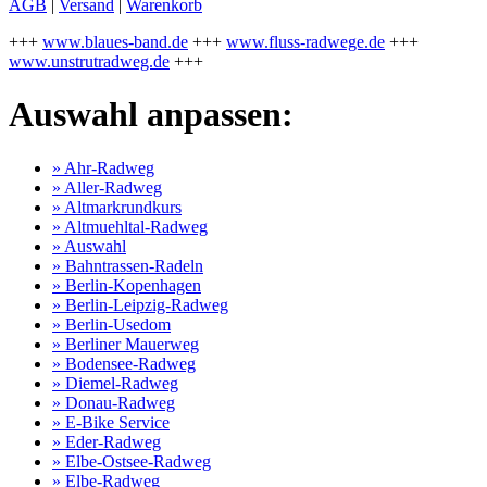
AGB
|
Versand
|
Warenkorb
+++
www.blaues-band.de
+++
www.fluss-radwege.de
+++
www.unstrutradweg.de
+++
Auswahl anpassen:
» Ahr-Radweg
» Aller-Radweg
» Altmarkrundkurs
» Altmuehltal-Radweg
» Auswahl
» Bahntrassen-Radeln
» Berlin-Kopenhagen
» Berlin-Leipzig-Radweg
» Berlin-Usedom
» Berliner Mauerweg
» Bodensee-Radweg
» Diemel-Radweg
» Donau-Radweg
» E-Bike Service
» Eder-Radweg
» Elbe-Ostsee-Radweg
» Elbe-Radweg