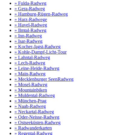
» Fulda-Radweg
» Gera-Radweg
» Hamburg-Rügen-Radweg
» Harz-Radwege
» Havel-Radweg
» Ilmtal-Radweg
» Inn-Radweg
» Isar-Radweg
» Kocher-Jagst-Radweg
» Kohle-Dampf-Licht-Tour
» Lahntal-Radweg
» Lech-Radweg
» Leine-Heide-Radweg
» Main-Radweg
» Mecklenburger SeenRadweg
» Mosel-Radweg
» Mountainbiken
» Muldental-Radweg
» München-Prag
» Naab-Radweg
» Neckartal-Radweg
» Oder-Neisse-Radweg
» Ostseeküsten-Radweg
» Radwanderkarten
» Regental-Radweg