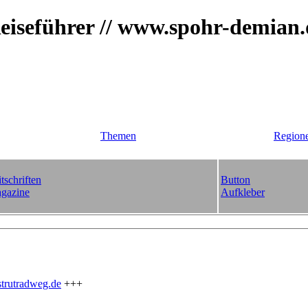
iseführer // www.spohr-demian
Themen
Region
tschriften
Button
gazine
Aufkleber
trutradweg.de
+++