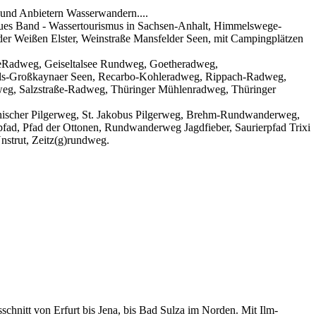
 und Anbietern Wasserwandern....
Blaues Band - Wassertourismus in Sachsen-Anhalt, Himmelswege-
er Weißen Elster, Weinstraße Mansfelder Seen, mit Campingplätzen
ieRadweg, Geiseltalsee Rundweg, Goetheradweg,
ls-Großkaynaer Seen, Recarbo-Kohleradweg, Rippach-Radweg,
weg, Salzstraße-Radweg, Thüringer Mühlenradweg, Thüringer
ischer Pilgerweg, St. Jakobus Pilgerweg, Brehm-Rundwanderweg,
ad, Pfad der Ottonen, Rundwanderweg Jagdfieber, Saurierpfad Trixi
nstrut, Zeitz(g)rundweg.
schnitt von Erfurt bis Jena, bis Bad Sulza im Norden. Mit Ilm-