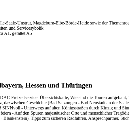
Halle-Saale-Unstrut, Magdeburg-Elbe-Börde-Heide sowie der Themenro
ten und Servicesybolik,
a A1, gefaltet A5
bayern, Hessen und Thüringen
C Freizeitservice. Übersichtskarte, Wie sind die Touren aufgebaut, 
z, dazwischen Geschichte (Bad Salzungen - Bad Neustadt an der Saale)
r 3 SINNvoll - Unterwegs auf alten Königsstraßen durch Kinzig und Si
te feiern - Auf den Spuren majestätischer Orte und menschlicher Trag
ankenstein). Tipps zum sicheren Radfahren, Ansprechpartner, Stichw