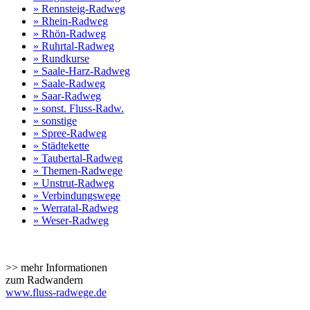
» Rennsteig-Radweg
» Rhein-Radweg
» Rhön-Radweg
» Ruhrtal-Radweg
» Rundkurse
» Saale-Harz-Radweg
» Saale-Radweg
» Saar-Radweg
» sonst. Fluss-Radw.
» sonstige
» Spree-Radweg
» Städtekette
» Taubertal-Radweg
» Themen-Radwege
» Unstrut-Radweg
» Verbindungswege
» Werratal-Radweg
» Weser-Radweg
>> mehr Informationen
zum Radwandern
www.fluss-radwege.de