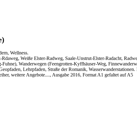
e)
ern, Wellness.
-Rdaweg, Weiße Elster-Radweg, Saale-Unstrut-Elster-Radacht, Radwe
g-Fuhne), Wanderwegen (Feengrotten-Kyffhäuser-Weg, Finnewander
, Geopfaden, Lehrpfaden, Straße der Romanik, Wasserwanderstationen
her, weitere Angebote...., Ausgabe 2016, Format A1 gefaltet auf A5