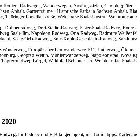
chen Routen, Radwegen, Wanderwegen, Ausflugszielen, Campingplätzen
achsen-Anhalt, Gartenträume - Historische Parks in Sachsen-Anhalt, 
Thüringer Porzellanstraße, Weinstraße Saale-Unstrut, Weinroute an d
eg, Dolmenradweg, Drei-Städte-Radweg, Elster-Saale-Radweg, Energ
dweg Saale-Ilm, Napoleon-Radweg, Orla-Radweg, Radroute Weißenfe
adacht, Saale-Orla-Radweg, Sole-Kohle-Geschichte-Radweg, Salzfuhr
ne-Wanderweg, Europäischer Fernwanderweg E11, Lutherweg, Ökumen
hönburg, Geopfad Wettin, Mühlenwanderweg, NapoleonPfad, Novalispf
, Töpferrundweg Bürgel, Waldpfad Schlauer Ux, Weinlehrpfad Saale-U
 2020
-Radweg, für Pedelec und E-Bike geeingent, mit Tourentipps. Kartenaus