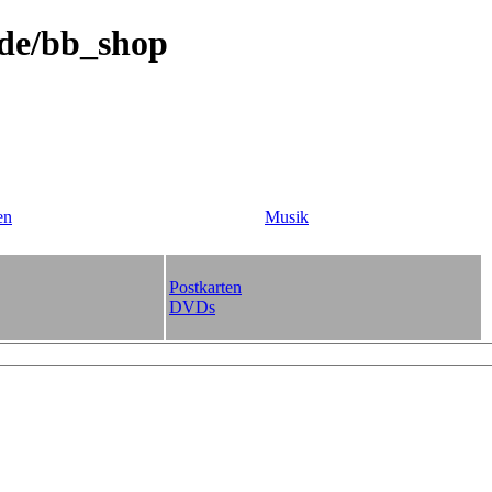
.de/bb_shop
en
Musik
Postkarten
DVDs