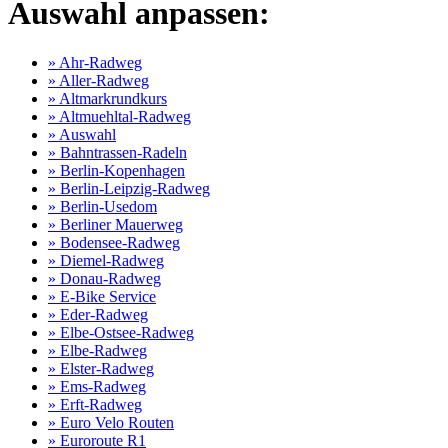
Auswahl anpassen:
» Ahr-Radweg
» Aller-Radweg
» Altmarkrundkurs
» Altmuehltal-Radweg
» Auswahl
» Bahntrassen-Radeln
» Berlin-Kopenhagen
» Berlin-Leipzig-Radweg
» Berlin-Usedom
» Berliner Mauerweg
» Bodensee-Radweg
» Diemel-Radweg
» Donau-Radweg
» E-Bike Service
» Eder-Radweg
» Elbe-Ostsee-Radweg
» Elbe-Radweg
» Elster-Radweg
» Ems-Radweg
» Erft-Radweg
» Euro Velo Routen
» Euroroute R1