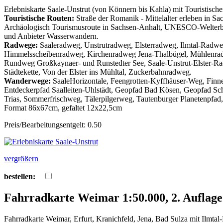
Erlebniskarte Saale-Unstrut (von Könnern bis Kahla) mit Touristis
Touristische Routen:
Straße der Romanik - Mittelalter erleben in S
Archäologisch Tourismusroute in Sachsen-Anhalt, UNESCO-Welterbe, 
und Anbieter Wasserwandern.
Radwege:
Saaleradweg, Unstrutradweg, Elsterradweg, Ilmtal-Radw
Himmelsscheibenradweg, Kirchenradweg Jena-Thalbügel, Mühlenra
Rundweg Großkaynaer- und Runstedter See, Saale-Unstrut-Elster-R
Städtekette, Von der Elster ins Mühltal, Zuckerbahnradweg.
Wanderwege:
SaaleHorizontale, Feengrotten-Kyffhäuser-Weg, Fin
Entdeckerpfad Saalleiten-Uhlstädt, Geopfad Bad Kösen, Geopfad Sc
Trias, Sommerfrischweg, Tälerpilgerweg, Tautenburger Planetenpfad
Format 86x67cm, gefaltet 12x22,5cm
Preis/Bearbeitungsentgelt: 0.50
vergrößern
bestellen:
Fahrradkarte Weimar 1:50.000, 2. Auflage
Fahrradkarte Weimar, Erfurt, Kranichfeld, Jena, Bad Sulza mit Ilmtal