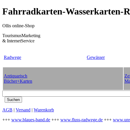
Fahrradkarten-Wasserkarten-Re
Ollis online-Shop
TourismusMarketing
& InternetService
Radwege
Gewässer
Antiquarisch
Zei
Bücher+Karten
Ma
AGB
|
Versand
|
Warenkorb
+++
www.blaues-band.de
+++
www.fluss-radwege.de
+++
www.uns