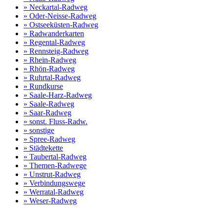
» Neckartal-Radweg
» Oder-Neisse-Radweg
» Ostseeküsten-Radweg
» Radwanderkarten
» Regental-Radweg
» Rennsteig-Radweg
» Rhein-Radweg
» Rhön-Radweg
» Ruhrtal-Radweg
» Rundkurse
» Saale-Harz-Radweg
» Saale-Radweg
» Saar-Radweg
» sonst. Fluss-Radw.
» sonstige
» Spree-Radweg
» Städtekette
» Taubertal-Radweg
» Themen-Radwege
» Unstrut-Radweg
» Verbindungswege
» Werratal-Radweg
» Weser-Radweg