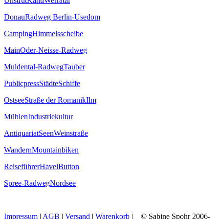
Unstrut
Kanu
Werratal
Donau
Radweg Berlin-Usedom
Camping
Himmelsscheibe
Main
Oder-Neisse-Radweg
Muldental-Radweg
Tauber
Publicpress
Städte
Schiffe
Ostsee
Straße der Romanik
Ilm
Mühlen
Industriekultur
Antiquariat
Seen
Weinstraße
Wandern
Mountainbiken
Reiseführer
Havel
Button
Spree-Radweg
Nordsee
Impressum
|
AGB
|
Versand
|
Warenkorb
| © Sabine Spohr 2006-