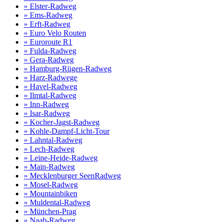
» Elster-Radweg
» Ems-Radweg
» Erft-Radweg
» Euro Velo Routen
» Euroroute R1
» Fulda-Radweg
» Gera-Radweg
» Hamburg-Rügen-Radweg
» Harz-Radwege
» Havel-Radweg
» Ilmtal-Radweg
» Inn-Radweg
» Isar-Radweg
» Kocher-Jagst-Radweg
» Kohle-Dampf-Licht-Tour
» Lahntal-Radweg
» Lech-Radweg
» Leine-Heide-Radweg
» Main-Radweg
» Mecklenburger SeenRadweg
» Mosel-Radweg
» Mountainbiken
» Muldental-Radweg
» München-Prag
» Naab-Radweg