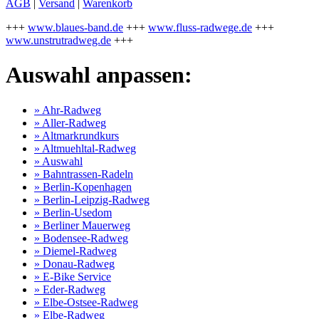
AGB
|
Versand
|
Warenkorb
+++
www.blaues-band.de
+++
www.fluss-radwege.de
+++
www.unstrutradweg.de
+++
Auswahl anpassen:
» Ahr-Radweg
» Aller-Radweg
» Altmarkrundkurs
» Altmuehltal-Radweg
» Auswahl
» Bahntrassen-Radeln
» Berlin-Kopenhagen
» Berlin-Leipzig-Radweg
» Berlin-Usedom
» Berliner Mauerweg
» Bodensee-Radweg
» Diemel-Radweg
» Donau-Radweg
» E-Bike Service
» Eder-Radweg
» Elbe-Ostsee-Radweg
» Elbe-Radweg