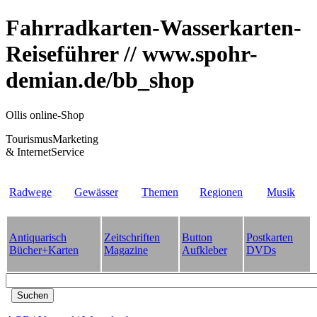
Fahrradkarten-Wasserkarten-
Reiseführer // www.spohr-
demian.de/bb_shop
Ollis online-Shop
TourismusMarketing
& InternetService
Radwege
Gewässer
Themen
Regionen
Musik
Antiquarisch
Zeitschriften
Button
Postkarten
Bücher+Karten
Magazine
Aufkleber
DVDs