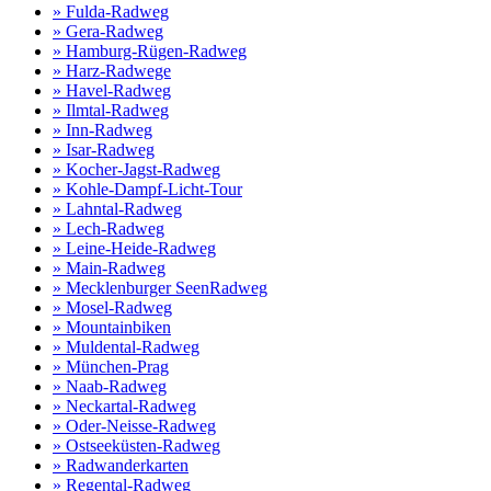
» Fulda-Radweg
» Gera-Radweg
» Hamburg-Rügen-Radweg
» Harz-Radwege
» Havel-Radweg
» Ilmtal-Radweg
» Inn-Radweg
» Isar-Radweg
» Kocher-Jagst-Radweg
» Kohle-Dampf-Licht-Tour
» Lahntal-Radweg
» Lech-Radweg
» Leine-Heide-Radweg
» Main-Radweg
» Mecklenburger SeenRadweg
» Mosel-Radweg
» Mountainbiken
» Muldental-Radweg
» München-Prag
» Naab-Radweg
» Neckartal-Radweg
» Oder-Neisse-Radweg
» Ostseeküsten-Radweg
» Radwanderkarten
» Regental-Radweg