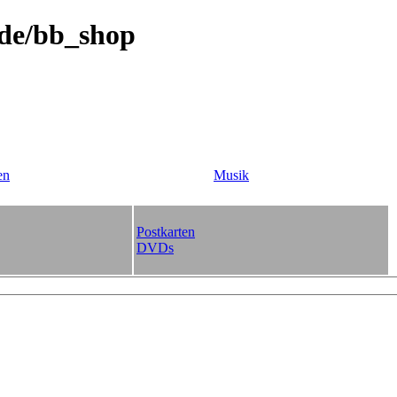
.de/bb_shop
en
Musik
Postkarten
DVDs