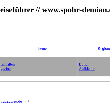
iseführer // www.spohr-demian
Themen
Region
tschriften
Button
gazine
Aufkleber
trutradweg.de
+++