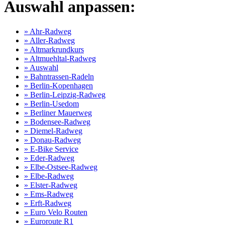
Auswahl anpassen:
» Ahr-Radweg
» Aller-Radweg
» Altmarkrundkurs
» Altmuehltal-Radweg
» Auswahl
» Bahntrassen-Radeln
» Berlin-Kopenhagen
» Berlin-Leipzig-Radweg
» Berlin-Usedom
» Berliner Mauerweg
» Bodensee-Radweg
» Diemel-Radweg
» Donau-Radweg
» E-Bike Service
» Eder-Radweg
» Elbe-Ostsee-Radweg
» Elbe-Radweg
» Elster-Radweg
» Ems-Radweg
» Erft-Radweg
» Euro Velo Routen
» Euroroute R1