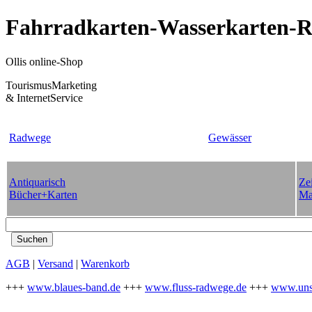
Fahrradkarten-Wasserkarten-Re
Ollis online-Shop
TourismusMarketing
& InternetService
Radwege
Gewässer
Antiquarisch
Zei
Bücher+Karten
Ma
AGB
|
Versand
|
Warenkorb
+++
www.blaues-band.de
+++
www.fluss-radwege.de
+++
www.uns