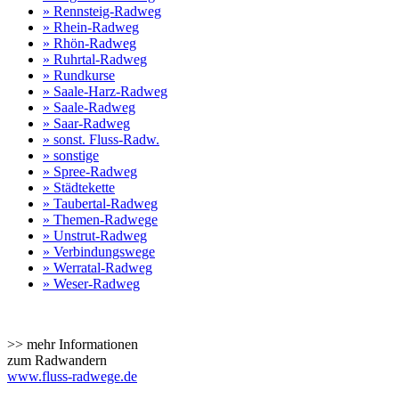
» Rennsteig-Radweg
» Rhein-Radweg
» Rhön-Radweg
» Ruhrtal-Radweg
» Rundkurse
» Saale-Harz-Radweg
» Saale-Radweg
» Saar-Radweg
» sonst. Fluss-Radw.
» sonstige
» Spree-Radweg
» Städtekette
» Taubertal-Radweg
» Themen-Radwege
» Unstrut-Radweg
» Verbindungswege
» Werratal-Radweg
» Weser-Radweg
>> mehr Informationen
zum Radwandern
www.fluss-radwege.de