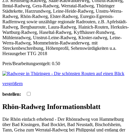
z.b. Rennsteig-Radweg, Saale-Radwanderweg, Unstrut-Radweg,
Ilmtal-Radweg, Gera-Radweg, Werratal-Radweg, Thüringer
Städtekette, Harzrundweg, Leine-Heide-Radweg, Unstru-Werra-
Radweg, Rhön-Radweg, Elster-Radweg, Euregio-Egrensis-
Radfernweg sowie unzählige regionale Radrouten, z.B. Apfelstädt-
Radweg, Bergbauroute, Laura-Radweg, Hainich-Routen, Herkules-
Wartburg-Radweg, Haseltal-Radweg, Kyffhäuser-Rundweg,
Mühlenradweg, Unstrut-Leine-Radweg, Kloster-radweg, Leine-
Werra-Radweg, Mommelstein-Radwanderweg. mit
Streckenbeschreibung, Höhenprofil, Sehenswürdigkeiten u.a.
Herausgeber TTG 2018
Preis/Bearbeitungsentgelt: 0.50
vergrößern
bestellen:
Rhön-Radweg Informationsblatt
Die Rhön einfach erhebend - Der Rhönradweg von Hammelburg
über Bad Kissingen, Bad Bocklet, Bad Neustadt, Bischofsheim,
Tann, Geisa zum Werratal-Radweg bei Philippstal und entlang der