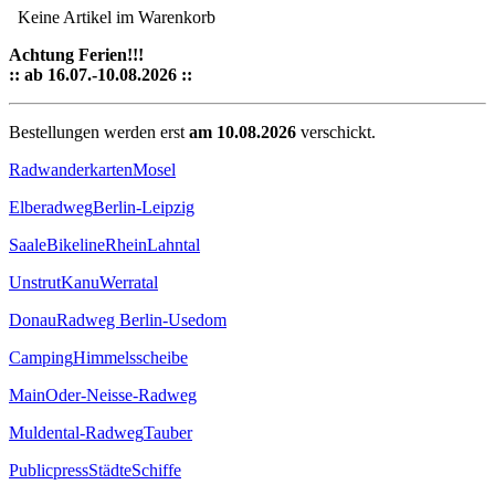
Keine Artikel im Warenkorb
Achtung Ferien!!!
:: ab 16.07.-10.08.2026 ::
Bestellungen werden erst
am 10.08.2026
verschickt.
Radwanderkarten
Mosel
Elberadweg
Berlin-Leipzig
Saale
Bikeline
Rhein
Lahntal
Unstrut
Kanu
Werratal
Donau
Radweg Berlin-Usedom
Camping
Himmelsscheibe
Main
Oder-Neisse-Radweg
Muldental-Radweg
Tauber
Publicpress
Städte
Schiffe