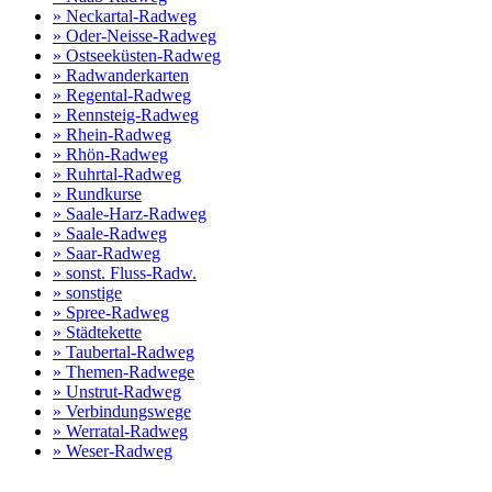
» Neckartal-Radweg
» Oder-Neisse-Radweg
» Ostseeküsten-Radweg
» Radwanderkarten
» Regental-Radweg
» Rennsteig-Radweg
» Rhein-Radweg
» Rhön-Radweg
» Ruhrtal-Radweg
» Rundkurse
» Saale-Harz-Radweg
» Saale-Radweg
» Saar-Radweg
» sonst. Fluss-Radw.
» sonstige
» Spree-Radweg
» Städtekette
» Taubertal-Radweg
» Themen-Radwege
» Unstrut-Radweg
» Verbindungswege
» Werratal-Radweg
» Weser-Radweg