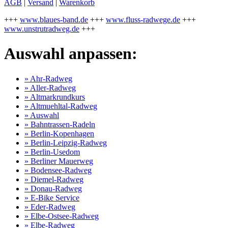
AGB
|
Versand
|
Warenkorb
+++
www.blaues-band.de
+++
www.fluss-radwege.de
+++
www.unstrutradweg.de
+++
Auswahl anpassen:
» Ahr-Radweg
» Aller-Radweg
» Altmarkrundkurs
» Altmuehltal-Radweg
» Auswahl
» Bahntrassen-Radeln
» Berlin-Kopenhagen
» Berlin-Leipzig-Radweg
» Berlin-Usedom
» Berliner Mauerweg
» Bodensee-Radweg
» Diemel-Radweg
» Donau-Radweg
» E-Bike Service
» Eder-Radweg
» Elbe-Ostsee-Radweg
» Elbe-Radweg