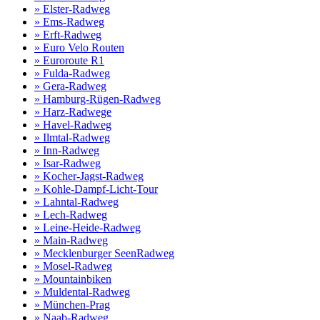
» Elster-Radweg
» Ems-Radweg
» Erft-Radweg
» Euro Velo Routen
» Euroroute R1
» Fulda-Radweg
» Gera-Radweg
» Hamburg-Rügen-Radweg
» Harz-Radwege
» Havel-Radweg
» Ilmtal-Radweg
» Inn-Radweg
» Isar-Radweg
» Kocher-Jagst-Radweg
» Kohle-Dampf-Licht-Tour
» Lahntal-Radweg
» Lech-Radweg
» Leine-Heide-Radweg
» Main-Radweg
» Mecklenburger SeenRadweg
» Mosel-Radweg
» Mountainbiken
» Muldental-Radweg
» München-Prag
» Naab-Radweg