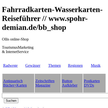
Fahrradkarten-Wasserkarten-
Reiseführer // www.spohr-
demian.de/bb_shop
Ollis online-Shop
TourismusMarketing
& InternetService
Radwege
Gewässer
Themen
Regionen
Musik
Antiquarisch
Zeitschriften
Button
Postkarten
Bücher+Karten
Magazine
Aufkleber
DVDs