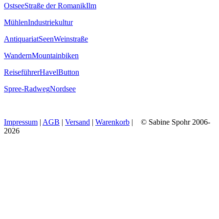
Ostsee
Straße der Romanik
Ilm
Mühlen
Industriekultur
Antiquariat
Seen
Weinstraße
Wandern
Mountainbiken
Reiseführer
Havel
Button
Spree-Radweg
Nordsee
Impressum
|
AGB
|
Versand
|
Warenkorb
| © Sabine Spohr 2006-
2026