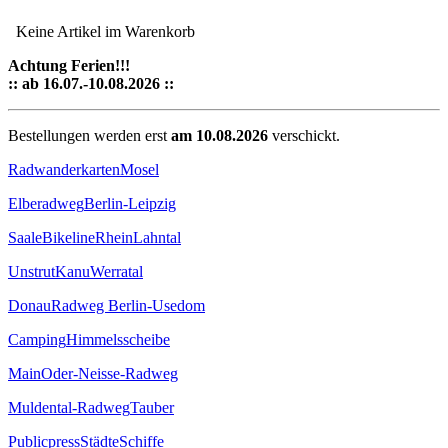
Keine Artikel im Warenkorb
Achtung Ferien!!!
:: ab 16.07.-10.08.2026 ::
Bestellungen werden erst
am 10.08.2026
verschickt.
Radwanderkarten
Mosel
Elberadweg
Berlin-Leipzig
Saale
Bikeline
Rhein
Lahntal
Unstrut
Kanu
Werratal
Donau
Radweg Berlin-Usedom
Camping
Himmelsscheibe
Main
Oder-Neisse-Radweg
Muldental-Radweg
Tauber
Publicpress
Städte
Schiffe