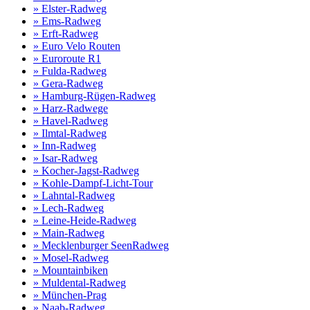
» Elster-Radweg
» Ems-Radweg
» Erft-Radweg
» Euro Velo Routen
» Euroroute R1
» Fulda-Radweg
» Gera-Radweg
» Hamburg-Rügen-Radweg
» Harz-Radwege
» Havel-Radweg
» Ilmtal-Radweg
» Inn-Radweg
» Isar-Radweg
» Kocher-Jagst-Radweg
» Kohle-Dampf-Licht-Tour
» Lahntal-Radweg
» Lech-Radweg
» Leine-Heide-Radweg
» Main-Radweg
» Mecklenburger SeenRadweg
» Mosel-Radweg
» Mountainbiken
» Muldental-Radweg
» München-Prag
» Naab-Radweg