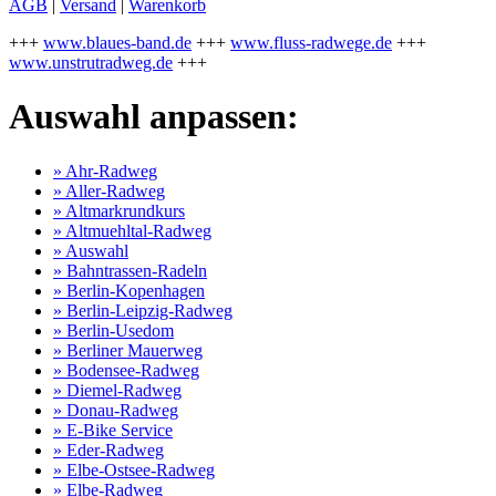
AGB
|
Versand
|
Warenkorb
+++
www.blaues-band.de
+++
www.fluss-radwege.de
+++
www.unstrutradweg.de
+++
Auswahl anpassen:
» Ahr-Radweg
» Aller-Radweg
» Altmarkrundkurs
» Altmuehltal-Radweg
» Auswahl
» Bahntrassen-Radeln
» Berlin-Kopenhagen
» Berlin-Leipzig-Radweg
» Berlin-Usedom
» Berliner Mauerweg
» Bodensee-Radweg
» Diemel-Radweg
» Donau-Radweg
» E-Bike Service
» Eder-Radweg
» Elbe-Ostsee-Radweg
» Elbe-Radweg