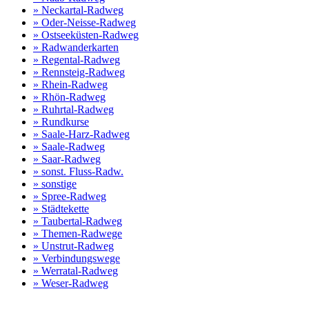
» Neckartal-Radweg
» Oder-Neisse-Radweg
» Ostseeküsten-Radweg
» Radwanderkarten
» Regental-Radweg
» Rennsteig-Radweg
» Rhein-Radweg
» Rhön-Radweg
» Ruhrtal-Radweg
» Rundkurse
» Saale-Harz-Radweg
» Saale-Radweg
» Saar-Radweg
» sonst. Fluss-Radw.
» sonstige
» Spree-Radweg
» Städtekette
» Taubertal-Radweg
» Themen-Radwege
» Unstrut-Radweg
» Verbindungswege
» Werratal-Radweg
» Weser-Radweg