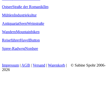
Ostsee
Straße der Romanik
Ilm
Mühlen
Industriekultur
Antiquariat
Seen
Weinstraße
Wandern
Mountainbiken
Reiseführer
Havel
Button
Spree-Radweg
Nordsee
Impressum
|
AGB
|
Versand
|
Warenkorb
| © Sabine Spohr 2006-
2026