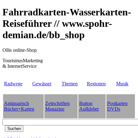
Fahrradkarten-Wasserkarten-
Reiseführer // www.spohr-
demian.de/bb_shop
Ollis online-Shop
TourismusMarketing
& InternetService
Radwege
Gewässer
Themen
Regionen
Musik
Antiquarisch
Zeitschriften
Button
Postkarten
Bücher+Karten
Magazine
Aufkleber
DVDs