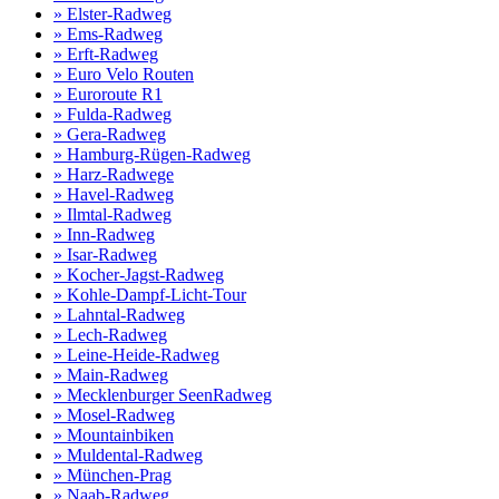
» Elster-Radweg
» Ems-Radweg
» Erft-Radweg
» Euro Velo Routen
» Euroroute R1
» Fulda-Radweg
» Gera-Radweg
» Hamburg-Rügen-Radweg
» Harz-Radwege
» Havel-Radweg
» Ilmtal-Radweg
» Inn-Radweg
» Isar-Radweg
» Kocher-Jagst-Radweg
» Kohle-Dampf-Licht-Tour
» Lahntal-Radweg
» Lech-Radweg
» Leine-Heide-Radweg
» Main-Radweg
» Mecklenburger SeenRadweg
» Mosel-Radweg
» Mountainbiken
» Muldental-Radweg
» München-Prag
» Naab-Radweg