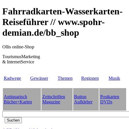
Fahrradkarten-Wasserkarten-
Reiseführer // www.spohr-
demian.de/bb_shop
Ollis online-Shop
TourismusMarketing
& InternetService
Radwege
Gewässer
Themen
Regionen
Musik
Antiquarisch
Zeitschriften
Button
Postkarten
Bücher+Karten
Magazine
Aufkleber
DVDs