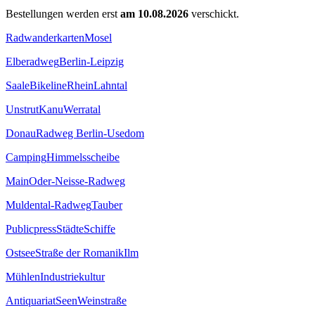
Bestellungen werden erst
am 10.08.2026
verschickt.
Radwanderkarten
Mosel
Elberadweg
Berlin-Leipzig
Saale
Bikeline
Rhein
Lahntal
Unstrut
Kanu
Werratal
Donau
Radweg Berlin-Usedom
Camping
Himmelsscheibe
Main
Oder-Neisse-Radweg
Muldental-Radweg
Tauber
Publicpress
Städte
Schiffe
Ostsee
Straße der Romanik
Ilm
Mühlen
Industriekultur
Antiquariat
Seen
Weinstraße