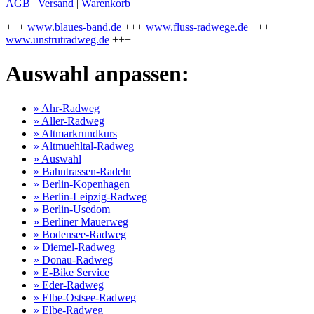
AGB
|
Versand
|
Warenkorb
+++
www.blaues-band.de
+++
www.fluss-radwege.de
+++
www.unstrutradweg.de
+++
Auswahl anpassen:
» Ahr-Radweg
» Aller-Radweg
» Altmarkrundkurs
» Altmuehltal-Radweg
» Auswahl
» Bahntrassen-Radeln
» Berlin-Kopenhagen
» Berlin-Leipzig-Radweg
» Berlin-Usedom
» Berliner Mauerweg
» Bodensee-Radweg
» Diemel-Radweg
» Donau-Radweg
» E-Bike Service
» Eder-Radweg
» Elbe-Ostsee-Radweg
» Elbe-Radweg