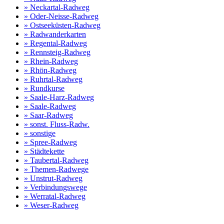
» Neckartal-Radweg
» Oder-Neisse-Radweg
» Ostseeküsten-Radweg
» Radwanderkarten
» Regental-Radweg
» Rennsteig-Radweg
» Rhein-Radweg
» Rhön-Radweg
» Ruhrtal-Radweg
» Rundkurse
» Saale-Harz-Radweg
» Saale-Radweg
» Saar-Radweg
» sonst. Fluss-Radw.
» sonstige
» Spree-Radweg
» Städtekette
» Taubertal-Radweg
» Themen-Radwege
» Unstrut-Radweg
» Verbindungswege
» Werratal-Radweg
» Weser-Radweg