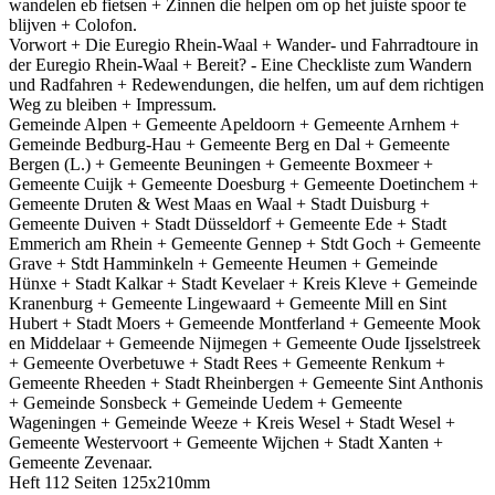
wandelen eb fietsen + Zinnen die helpen om op het juiste spoor te
blijven + Colofon.
Vorwort + Die Euregio Rhein-Waal + Wander- und Fahrradtoure in
der Euregio Rhein-Waal + Bereit? - Eine Checkliste zum Wandern
und Radfahren + Redewendungen, die helfen, um auf dem richtigen
Weg zu bleiben + Impressum.
Gemeinde Alpen + Gemeente Apeldoorn + Gemeente Arnhem +
Gemeinde Bedburg-Hau + Gemeente Berg en Dal + Gemeente
Bergen (L.) + Gemeente Beuningen + Gemeente Boxmeer +
Gemeente Cuijk + Gemeente Doesburg + Gemeente Doetinchem +
Gemeente Druten & West Maas en Waal + Stadt Duisburg +
Gemeente Duiven + Stadt Düsseldorf + Gemeente Ede + Stadt
Emmerich am Rhein + Gemeente Gennep + Stdt Goch + Gemeente
Grave + Stdt Hamminkeln + Gemeente Heumen + Gemeinde
Hünxe + Stadt Kalkar + Stadt Kevelaer + Kreis Kleve + Gemeinde
Kranenburg + Gemeente Lingewaard + Gemeente Mill en Sint
Hubert + Stadt Moers + Gemeende Montferland + Gemeente Mook
en Middelaar + Gemeende Nijmegen + Gemeente Oude Ijsselstreek
+ Gemeente Overbetuwe + Stadt Rees + Gemeente Renkum +
Gemeente Rheeden + Stadt Rheinbergen + Gemeente Sint Anthonis
+ Gemeinde Sonsbeck + Gemeinde Uedem + Gemeente
Wageningen + Gemeinde Weeze + Kreis Wesel + Stadt Wesel +
Gemeente Westervoort + Gemeente Wijchen + Stadt Xanten +
Gemeente Zevenaar.
Heft 112 Seiten 125x210mm