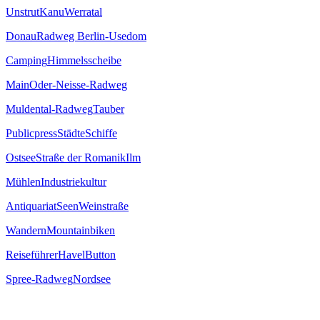
Unstrut
Kanu
Werratal
Donau
Radweg Berlin-Usedom
Camping
Himmelsscheibe
Main
Oder-Neisse-Radweg
Muldental-Radweg
Tauber
Publicpress
Städte
Schiffe
Ostsee
Straße der Romanik
Ilm
Mühlen
Industriekultur
Antiquariat
Seen
Weinstraße
Wandern
Mountainbiken
Reiseführer
Havel
Button
Spree-Radweg
Nordsee