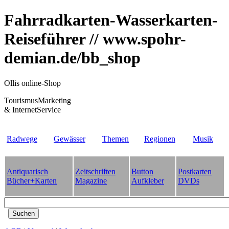
Fahrradkarten-Wasserkarten-
Reiseführer // www.spohr-
demian.de/bb_shop
Ollis online-Shop
TourismusMarketing
& InternetService
Radwege
Gewässer
Themen
Regionen
Musik
Antiquarisch
Zeitschriften
Button
Postkarten
Bücher+Karten
Magazine
Aufkleber
DVDs