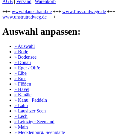
AGB
|
Versand
|
Warenkorb
+++
www.blaues-band.de
+++
www.fluss-radwege.de
+++
www.unstrutradweg.de
+++
Auswahl anpassen:
» Auswahl
» Bode
» Bodensee
» Donau
» Eger / Ohře
» Elbe
» Ems
» Flößen
» Havel
» Kanäle
» Kanu | Paddeln
» Lahn
» Lausitzer Seen
» Lech
» Leipziger Seenland
» Main
» Mecklenburg. Seenplatte