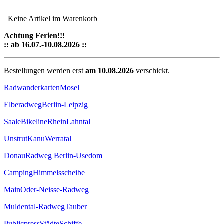
Keine Artikel im Warenkorb
Achtung Ferien!!!
:: ab 16.07.-10.08.2026 ::
Bestellungen werden erst
am 10.08.2026
verschickt.
Radwanderkarten
Mosel
Elberadweg
Berlin-Leipzig
Saale
Bikeline
Rhein
Lahntal
Unstrut
Kanu
Werratal
Donau
Radweg Berlin-Usedom
Camping
Himmelsscheibe
Main
Oder-Neisse-Radweg
Muldental-Radweg
Tauber
Publicpress
Städte
Schiffe