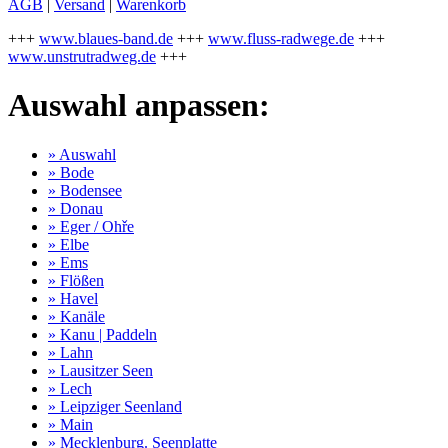
AGB
|
Versand
|
Warenkorb
+++
www.blaues-band.de
+++
www.fluss-radwege.de
+++
www.unstrutradweg.de
+++
Auswahl anpassen:
» Auswahl
» Bode
» Bodensee
» Donau
» Eger / Ohře
» Elbe
» Ems
» Flößen
» Havel
» Kanäle
» Kanu | Paddeln
» Lahn
» Lausitzer Seen
» Lech
» Leipziger Seenland
» Main
» Mecklenburg. Seenplatte