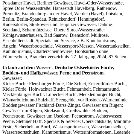
Potsdamer Havel, Berliner Gewässer, Havel-Oder-Wasserstraße,
Spree-Oder-Wasserstraße: Hansestadt Havelberg, Rathenow,
Premnitz, Brandenburg an der Havel, Werder (Havel), Potsdam,
Berlin, Berlin-Spandau, Reinickendorf, Henningsdorf.
Rüdersdorfer, Storkower und Teupitzer Gewässer, Dahme-
Seenland, Scharmützelsee, Obere Spree-Wasserstraße:
Königswusterhausen, Bad Saarow, Diensdorf, Müllrose,
Eisenhüttenstadt. Specials und Service, z.B. Kanutourismus,
Angeln, Wasserbootschule, Wassersport-Messen, Wassertankstellen,
Kanutourismus, Charterscheinreviere, Bootsurlaub ohne
Führerschein, Branchenverzeichnis. 27. Jahrgang 2024, 87 Seiten.
Urlaub auf dem Wasser - Deutsche Ostseeküste: Förde,
Bodden- und Haffgewässer, Peene und Peenstrom.
Gewässer:
Kieler Bucht: Flensburger Förde, Die Schlei, Eckernförder Bucht,
Kieler Förde, Hohwachter Bucht, Fehmarnbelt, Fehmarnsund.
Mecklenburger Bucht: Lübecker Bucht, Mecklenburger Bucht,
Wismarbuicht und Salzhaff, Seengebiet vor Rostock-Warnemünde,
Boddengewässer Fischland-Darss-Zingst. Gewässer um Rügen:
Gewässer um Rügen, Strelasund, Greifswalder Bodden,
Peenestrom. Gewässer um Usedom: Peenestrom, Achterwasser,
Peene, Stettiner Haff. Specials & Service: Übersichtskarte, Maritime
Feste, Sicherheit an Bord, Wassersportmessen, Wassertankstellen,
Wassersportschulen, Kanutourismus, Wetterinformationen, Legende