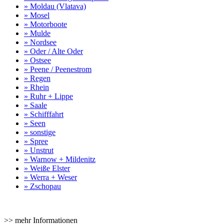
» Moldau (Vlatava)
» Mosel
» Motorboote
» Mulde
» Nordsee
» Oder / Alte Oder
» Ostsee
» Peene / Peenestrom
» Regen
» Rhein
» Ruhr + Lippe
» Saale
» Schifffahrt
» Seen
» sonstige
» Spree
» Unstrut
» Warnow + Mildenitz
» Weiße Elster
» Werra + Weser
» Zschopau
>> mehr Informationen