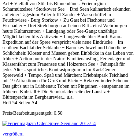
Art + Vielfalt von Stör bis Binnendüne - Ferienregion
Scharmützelsee / Storkower See + Drei Seen kulinarisch erkunden
auf einer Tagestour Adler trifft Zander + Wasserbüffel in
Feuchtwiese - Burg Storkow + Zu Gast bei Fischotter und
Fischadler + Drei Streleburgen auf einen Ritt - einst Wehrburgen
heute Kulturzentren + Landgang oder See-Gang: unzählige
Möglichkeiten fürs Aktivsein + Langeweile über Bord: Kanu-
Expedition auf der Spree verspricht viele neue Eindrücke + Im
schönen Bachtal der Schlaube + Barockes Juwel und bäuerliche
Schlichtheit: Kloster und Museen geben Einblicke in das Leben von
früher + Action pur in der Natur: Familienausflug, Ferienlager und
Klassenfahrt zum Frauensee und Hölzernen See + Fahrspaß für
jedes Alter - sportliches Kontrastprogramm im Kart-Center
Spreewald + Tempo, Spaß und Märchen: Erlebnispark Teichland
mit 19 Attraktionen für Groß und Klein + Relaxen in der Scheune:
Das gibt's nur in Lübbenau: Toben mit Pinguinen - entspannen im
früheren Kuhstall + Die Schokoladenseite der Lausitz +
Blütenpracht im Bergbaurevier... u.a.
Heft 54 Seiten A4
Preis/Bearbeitungsentgelt: 0.50
vergrößern