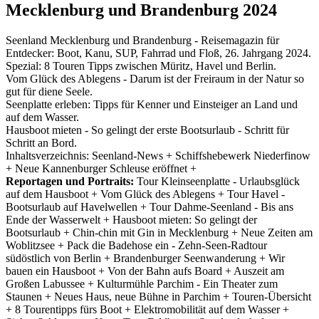
Mecklenburg und Brandenburg 2024
Seenland Mecklenburg und Brandenburg - Reisemagazin für
Entdecker: Boot, Kanu, SUP, Fahrrad und Floß, 26. Jahrgang 2024.
Spezial: 8 Touren Tipps zwischen Müritz, Havel und Berlin.
Vom Glück des Ablegens - Darum ist der Freiraum in der Natur so
gut für diene Seele.
Seenplatte erleben: Tipps für Kenner und Einsteiger an Land und
auf dem Wasser.
Hausboot mieten - So gelingt der erste Bootsurlaub - Schritt für
Schritt an Bord.
Inhaltsverzeichnis: Seenland-News + Schiffshebewerk Niederfinow
+ Neue Kannenburger Schleuse eröffnet +
Reportagen und Portraits:
Tour Kleinseenplatte - Urlaubsglück
auf dem Hausboot + Vom Glück des Ablegens + Tour Havel -
Bootsurlaub auf Havelwellen + Tour Dahme-Seenland - Bis ans
Ende der Wasserwelt + Hausboot mieten: So gelingt der
Bootsurlaub + Chin-chin mit Gin in Mecklenburg + Neue Zeiten am
Woblitzsee + Pack die Badehose ein - Zehn-Seen-Radtour
südöstlich von Berlin + Brandenburger Seenwanderung + Wir
bauen ein Hausboot + Von der Bahn aufs Board + Auszeit am
Großen Labussee + Kulturmühle Parchim - Ein Theater zum
Staunen + Neues Haus, neue Bühne in Parchim + Touren-Übersicht
+ 8 Tourentipps fürs Boot + Elektromobilität auf dem Wasser +