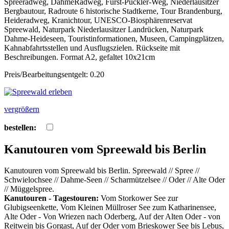
Spreeradweg, DahmeRadweg, Fürst-Pückler-Weg, Niederlausitzer
Bergbautour, Radroute 6 historische Stadtkerne, Tour Brandenburg,
Heideradweg, Kranichtour, UNESCO-Biosphärenreservat
Spreewald, Naturpark Niederlausitzer Landrücken, Naturpark
Dahme-Heideseen, Touristinformationen, Museen, Campingplätzen,
Kahnabfahrtsstellen und Ausflugszielen. Rückseite mit
Beschreibungen. Format A2, gefaltet 10x21cm
Preis/Bearbeitungsentgelt: 0.20
vergrößern
bestellen:
Kanutouren vom Spreewald bis Berlin
Kanutouren vom Spreewald bis Berlin. Spreewald // Spree //
Schwielochsee // Dahme-Seen // Scharmützelsee // Oder // Alte Oder
// Müggelspree.
Kanutouren - Tagestouren:
Vom Storkower See zur
Glubigseenkette, Vom Kleinen Müllroser See zum Katharinensee,
Alte Oder - Von Wriezen nach Oderberg, Auf der Alten Oder - von
Reitwein bis Gorgast, Auf der Oder vom Brieskower See bis Lebus,