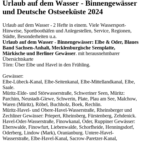
Urlaub auf dem Wasser - Binnengewässer
und Deutsche Ostseeküste 2024
Urlaub auf dem Wasser - 2 Hefte in einem. Viele Wassersport-
Hinweise, Sportboothäfen und Anlegestellen, Service, Regionen,
Städte, Besonderheiten u.a.
Urlaub auf dem Wasser - Binnengewässer: Elbe & Oder, Blaues
Band Sachsen-Anhalt, Mecklenburgische Seenplatte,
Märkische und Berliner Gewässer
. mit herausnehmbarer
Übersichtskarte
Törn: Über Elbe und Havel in den Frühling.
Gewässer:
Elbe-Lübeck-Kanal, Elbe-Seitenkanal, Elbe-Mittellandkanal, Elbe,
Saale.
Müritz-Elde- und Störwasserstraße, Schweriner Seen, Müritz:
Parchim, Neustadt-Glewe, Schwerin, Plate, Plau am See, Malchow,
Waren (Müritz), Röbel, Buchholz, Boek, Rechlin.
Müritz-Havel- und Obere-Havel-Wasserstraße, Rheinsberger und
Zechliner Gewässer: Priepert, Rheinsberg, Fürstenberg, Zehdenick.
Havel-Oder-Wasserstraße, Finowkanal, Oder, Ruppiner Gewässer:
Eberswalde, Finowfurt, Liebenwalde, Schorfheide, Henningsdorf,
Oderberg, Lindow (Mark), Oranianburg. Untere-Havel-
Wasserstraße, Elbe-Havel-Kanal, Sacrow-Paretzer-Kanal,