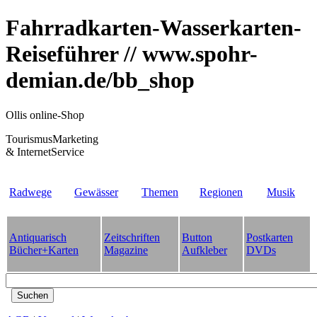
Fahrradkarten-Wasserkarten-
Reiseführer // www.spohr-
demian.de/bb_shop
Ollis online-Shop
TourismusMarketing
& InternetService
Radwege
Gewässer
Themen
Regionen
Musik
Antiquarisch
Zeitschriften
Button
Postkarten
Bücher+Karten
Magazine
Aufkleber
DVDs