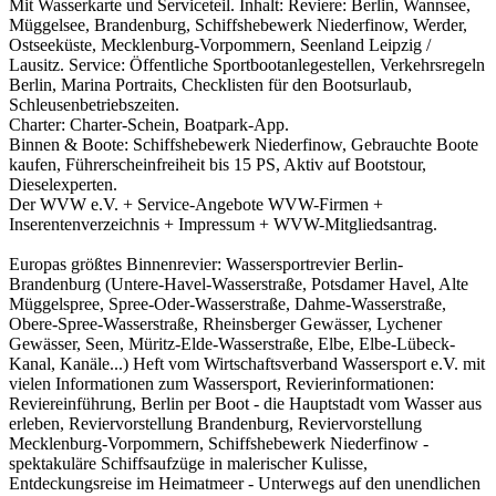
Mit Wasserkarte und Serviceteil. Inhalt: Reviere: Berlin, Wannsee,
Müggelsee, Brandenburg, Schiffshebewerk Niederfinow, Werder,
Ostseeküste, Mecklenburg-Vorpommern, Seenland Leipzig /
Lausitz. Service: Öffentliche Sportbootanlegestellen, Verkehrsregeln
Berlin, Marina Portraits, Checklisten für den Bootsurlaub,
Schleusenbetriebszeiten.
Charter: Charter-Schein, Boatpark-App.
Binnen & Boote: Schiffshebewerk Niederfinow, Gebrauchte Boote
kaufen, Führerscheinfreiheit bis 15 PS, Aktiv auf Bootstour,
Dieselexperten.
Der WVW e.V. + Service-Angebote WVW-Firmen +
Inserentenverzeichnis + Impressum + WVW-Mitgliedsantrag.
Europas größtes Binnenrevier: Wassersportrevier Berlin-
Brandenburg (Untere-Havel-Wasserstraße, Potsdamer Havel, Alte
Müggelspree, Spree-Oder-Wasserstraße, Dahme-Wasserstraße,
Obere-Spree-Wasserstraße, Rheinsberger Gewässer, Lychener
Gewässer, Seen, Müritz-Elde-Wasserstraße, Elbe, Elbe-Lübeck-
Kanal, Kanäle...) Heft vom Wirtschaftsverband Wassersport e.V. mit
vielen Informationen zum Wassersport, Revierinformationen:
Reviereinführung, Berlin per Boot - die Hauptstadt vom Wasser aus
erleben, Reviervorstellung Brandenburg, Reviervorstellung
Mecklenburg-Vorpommern, Schiffshebewerk Niederfinow -
spektakuläre Schiffsaufzüge in malerischer Kulisse,
Entdeckungsreise im Heimatmeer - Unterwegs auf den unendlichen