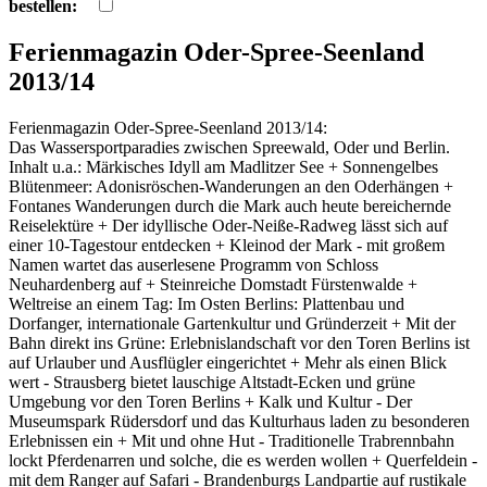
bestellen:
Ferienmagazin Oder-Spree-Seenland
2013/14
Ferienmagazin Oder-Spree-Seenland 2013/14:
Das Wassersportparadies zwischen Spreewald, Oder und Berlin.
Inhalt u.a.: Märkisches Idyll am Madlitzer See + Sonnengelbes
Blütenmeer: Adonisröschen-Wanderungen an den Oderhängen +
Fontanes Wanderungen durch die Mark auch heute bereichernde
Reiselektüre + Der idyllische Oder-Neiße-Radweg lässt sich auf
einer 10-Tagestour entdecken + Kleinod der Mark - mit großem
Namen wartet das auserlesene Programm von Schloss
Neuhardenberg auf + Steinreiche Domstadt Fürstenwalde +
Weltreise an einem Tag: Im Osten Berlins: Plattenbau und
Dorfanger, internationale Gartenkultur und Gründerzeit + Mit der
Bahn direkt ins Grüne: Erlebnislandschaft vor den Toren Berlins ist
auf Urlauber und Ausflügler eingerichtet + Mehr als einen Blick
wert - Strausberg bietet lauschige Altstadt-Ecken und grüne
Umgebung vor den Toren Berlins + Kalk und Kultur - Der
Museumspark Rüdersdorf und das Kulturhaus laden zu besonderen
Erlebnissen ein + Mit und ohne Hut - Traditionelle Trabrennbahn
lockt Pferdenarren und solche, die es werden wollen + Querfeldein -
mit dem Ranger auf Safari - Brandenburgs Landpartie auf rustikale