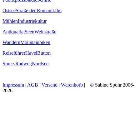
Ostsee
Straße der Romanik
Ilm
Mühlen
Industriekultur
Antiquariat
Seen
Weinstraße
Wandern
Mountainbiken
Reiseführer
Havel
Button
Spree-Radweg
Nordsee
Impressum
|
AGB
|
Versand
|
Warenkorb
| © Sabine Spohr 2006-
2026