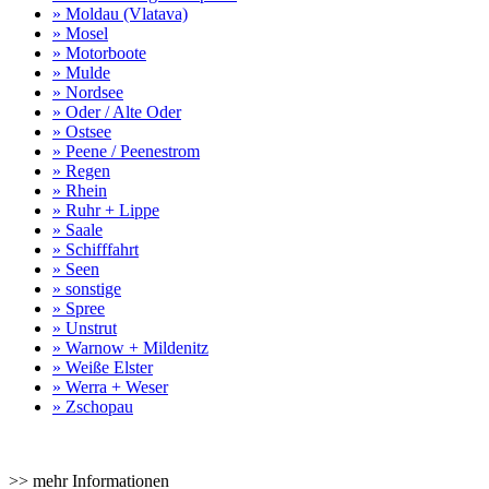
» Moldau (Vlatava)
» Mosel
» Motorboote
» Mulde
» Nordsee
» Oder / Alte Oder
» Ostsee
» Peene / Peenestrom
» Regen
» Rhein
» Ruhr + Lippe
» Saale
» Schifffahrt
» Seen
» sonstige
» Spree
» Unstrut
» Warnow + Mildenitz
» Weiße Elster
» Werra + Weser
» Zschopau
>> mehr Informationen