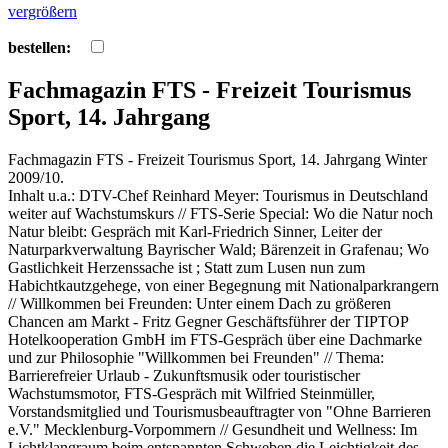
vergrößern
bestellen:
Fachmagazin FTS - Freizeit Tourismus
Sport, 14. Jahrgang
Fachmagazin FTS - Freizeit Tourismus Sport, 14. Jahrgang Winter
2009/10.
Inhalt u.a.: DTV-Chef Reinhard Meyer: Tourismus in Deutschland
weiter auf Wachstumskurs // FTS-Serie Special: Wo die Natur noch
Natur bleibt: Gespräch mit Karl-Friedrich Sinner, Leiter der
Naturparkverwaltung Bayrischer Wald; Bärenzeit in Grafenau; Wo
Gastlichkeit Herzenssache ist ; Statt zum Lusen nun zum
Habichtkautzgehege, von einer Begegnung mit Nationalparkrangern
// Willkommen bei Freunden: Unter einem Dach zu größeren
Chancen am Markt - Fritz Gegner Geschäftsführer der TIPTOP
Hotelkooperation GmbH im FTS-Gespräch über eine Dachmarke
und zur Philosophie "Willkommen bei Freunden" // Thema:
Barrierefreier Urlaub - Zukunftsmusik oder touristischer
Wachstumsmotor, FTS-Gespräch mit Wilfried Steinmüller,
Vorstandsmitglied und Tourismusbeauftragter von "Ohne Barrieren
e.V." Mecklenburg-Vorpommern // Gesundheit und Wellness: Im
Lichtklangraum beim entspannten Schweben die Leichtigkeit des