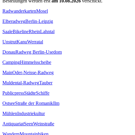
Bestellungen werden erst
am 10.08.2026
verschickt.
Radwanderkarten
Mosel
Elberadweg
Berlin-Leipzig
Saale
Bikeline
Rhein
Lahntal
Unstrut
Kanu
Werratal
Donau
Radweg Berlin-Usedom
Camping
Himmelsscheibe
Main
Oder-Neisse-Radweg
Muldental-Radweg
Tauber
Publicpress
Städte
Schiffe
Ostsee
Straße der Romanik
Ilm
Mühlen
Industriekultur
Antiquariat
Seen
Weinstraße
Wandern
Mountainbiken