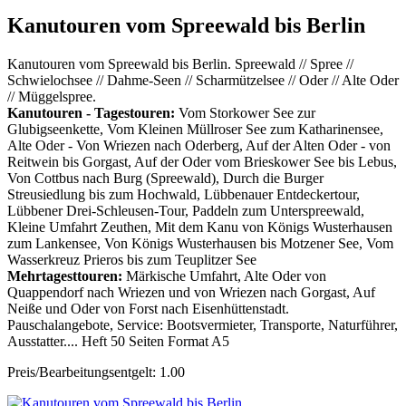
Kanutouren vom Spreewald bis Berlin
Kanutouren vom Spreewald bis Berlin. Spreewald // Spree //
Schwielochsee // Dahme-Seen // Scharmützelsee // Oder // Alte Oder
// Müggelspree.
Kanutouren - Tagestouren:
Vom Storkower See zur
Glubigseenkette, Vom Kleinen Müllroser See zum Katharinensee,
Alte Oder - Von Wriezen nach Oderberg, Auf der Alten Oder - von
Reitwein bis Gorgast, Auf der Oder vom Brieskower See bis Lebus,
Von Cottbus nach Burg (Spreewald), Durch die Burger
Streusiedlung bis zum Hochwald, Lübbenauer Entdeckertour,
Lübbener Drei-Schleusen-Tour, Paddeln zum Unterspreewald,
Kleine Umfahrt Zeuthen, Mit dem Kanu von Königs Wusterhausen
zum Lankensee, Von Königs Wusterhausen bis Motzener See, Vom
Wasserkreuz Prieros bis zum Teuplitzer See
Mehrtagesttouren:
Märkische Umfahrt, Alte Oder von
Quappendorf nach Wriezen und von Wriezen nach Gorgast, Auf
Neiße und Oder von Forst nach Eisenhüttenstadt.
Pauschalangebote, Service: Bootsvermieter, Transporte, Naturführer,
Ausstatter.... Heft 50 Seiten Format A5
Preis/Bearbeitungsentgelt: 1.00