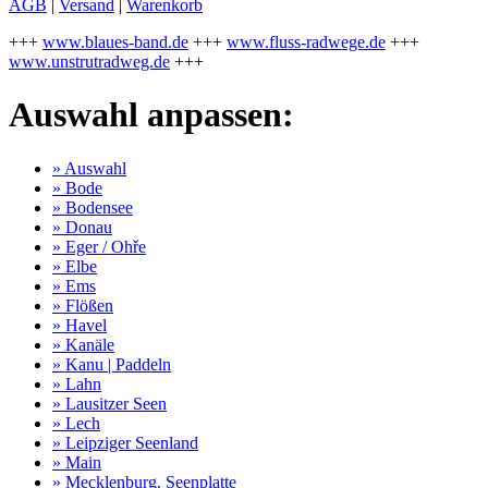
AGB
|
Versand
|
Warenkorb
+++
www.blaues-band.de
+++
www.fluss-radwege.de
+++
www.unstrutradweg.de
+++
Auswahl anpassen:
» Auswahl
» Bode
» Bodensee
» Donau
» Eger / Ohře
» Elbe
» Ems
» Flößen
» Havel
» Kanäle
» Kanu | Paddeln
» Lahn
» Lausitzer Seen
» Lech
» Leipziger Seenland
» Main
» Mecklenburg. Seenplatte