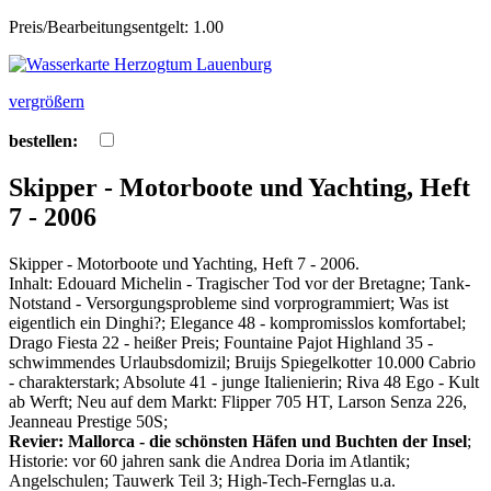
Preis/Bearbeitungsentgelt: 1.00
vergrößern
bestellen:
Skipper - Motorboote und Yachting, Heft
7 - 2006
Skipper - Motorboote und Yachting, Heft 7 - 2006.
Inhalt: Edouard Michelin - Tragischer Tod vor der Bretagne; Tank-
Notstand - Versorgungsprobleme sind vorprogrammiert; Was ist
eigentlich ein Dinghi?; Elegance 48 - kompromisslos komfortabel;
Drago Fiesta 22 - heißer Preis; Fountaine Pajot Highland 35 -
schwimmendes Urlaubsdomizil; Bruijs Spiegelkotter 10.000 Cabrio
- charakterstark; Absolute 41 - junge Italienierin; Riva 48 Ego - Kult
ab Werft; Neu auf dem Markt: Flipper 705 HT, Larson Senza 226,
Jeanneau Prestige 50S;
Revier: Mallorca - die schönsten Häfen und Buchten der Insel
;
Historie: vor 60 jahren sank die Andrea Doria im Atlantik;
Angelschulen; Tauwerk Teil 3; High-Tech-Fernglas u.a.