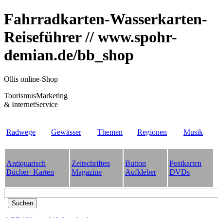
Fahrradkarten-Wasserkarten-
Reiseführer // www.spohr-
demian.de/bb_shop
Ollis online-Shop
TourismusMarketing
& InternetService
Radwege
Gewässer
Themen
Regionen
Musik
Antiquarisch
Zeitschriften
Button
Postkarten
Bücher+Karten
Magazine
Aufkleber
DVDs