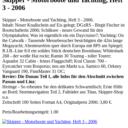
Skipper - Motorboote und Yachting, Heft
3 - 2006
Skipper - Motorboote und Yachting, Heft 3 - 2006.
Inhalt: Neuer Knallschein auf Eis gelegt; DGzRS - Birgit Fischer ist
Bootschafterin 2006; Schilksee - neues Gewand für den
Olympiahafen; Was ist eigentlich ein ein Daycruiser?; Yachting: On
the Catwalk - Tausende Messebesucher besichtigten die 42m lange
Megayacht; Abenteuertörn quer durch Europa mit 8PS am Spiegel;
R.I.B.-Line 8.0 ein solides Stück deutschen Bootsbaus; Whiteshark
268 - der weiße Hai rockt; Ramin 30 Touring - toller Tourer;
Aquador 32 Cabin - feines Flaggschiff; Kral Classic 700 -
Eyecatcher vom Bosporus; neu am Markt u.a. Sarnico 60, Orkney
Vanguard 190, FinnMaster 31 OC;
Revier: Die Donau Teil 1, alle Infos für den Abschnitt zwischen
Passau und Linz
;
Heringe - So erbeuten Sie den delikaten Schwarmfisch; Erste Hilfe
an Bord; Stormnavigation Teil 2, Falträder aus Titan, Skipper-Shop
u.a.
Zeitschrift 100 Seiten Format A4, Originalpreis 2006: 3,80 €.
Preis/Bearbeitungsentgelt: 1.00