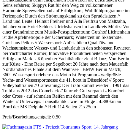
Seins erfahren; Skippys Rat für den Weg zu vollkommener
Harmonie Spreeweltenbad auf Erfolgskurs; Wohlfühlprogramme im
Ferienpark; Durch den Strömungskanal zu den Sprudelsitzen //
Land und Leute: Helmut Freiherr und Alla Freifrau von Maltzahn,
Inhaber vom Hotel Schloss Ulrichshausen im Landkreis Müritz: Von
einer Brandruine zum Musik-Festspielzentrum; Gutshof Lichtenhain
ist die Apfelmetropole der Uchermark; Winterzeit im Skaterhotel
Gutshaus Petkus // Wassersport: Auf stabilem Qualitäts- und
Wachstumskurs; Wasser- und Landurlaub in den schönsten Revieren
bei Yachtcharter Römer; Innovative Produktneuheiten versprechen
Erfolg am Markt - Köpeniker Yachthändler zieht Bilanz; Von Berlin
zur Küste - Eine Reise per Segelboot 20 Jahre nach dem Mauerfall;
Nordländisches Finale auf dem Wannsee - BMW-Berlin Match;
360° Wassersport erleben: das Motto ist Programm - weltgrößte
Yacht- und Wassersportmesse die 41. boot in Düsseldorf // Sport:
Volleyballfrauen // Caravaning: Der Trabi kommt wieder - 1991 das
Trabi aus 2012 das Comeback // fahrrad: Gut verpackt - Komfort
oder Cross - auf schmalen Reifen mit dem Rennrad durch den
Winter // Unterwegs: Transatlantik - wie im Fluge - 4.880km an
Bord der MS Delphin // Heft 114 Seiten 21x25cm
Preis/Bearbeitungsentgelt: 0.50