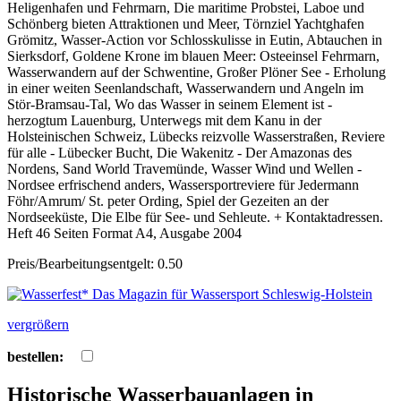
Heligenhafen und Fehrmarn, Die maritime Probstei, Laboe und
Schönberg bieten Attraktionen und Meer, Törnziel Yachtghafen
Grömitz, Wasser-Action vor Schlosskulisse in Eutin, Abtauchen in
Sierksdorf, Goldene Krone im blauen Meer: Osteeinsel Fehrmarn,
Wasserwandern auf der Schwentine, Großer Plöner See - Erholung
in einer weiten Seenlandschaft, Wasserwandern und Angeln im
Stör-Bramsau-Tal, Wo das Wasser in seinem Element ist -
herzogtum Lauenburg, Unterwegs mit dem Kanu in der
Holsteinischen Schweiz, Lübecks reizvolle Wasserstraßen, Reviere
für alle - Lübecker Bucht, Die Wakenitz - Der Amazonas des
Nordens, Sand World Travemünde, Wasser Wind und Wellen -
Nordsee erfrischend anders, Wassersportreviere für Jedermann
Föhr/Amrum/ St. peter Ording, Spiel der Gezeiten an der
Nordseeküste, Die Elbe für See- und Sehleute. + Kontaktadressen.
Heft 46 Seiten Format A4, Ausgabe 2004
Preis/Bearbeitungsentgelt: 0.50
vergrößern
bestellen:
Historische Wasserbauanlagen in