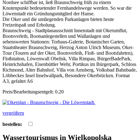
Nordsee schiffbar ist, ließ Braunschweig früh zu einem
Knotenpunkt bedeuetender Fernhandelswege werden. So war die
Löwenstadt ein Gründungsmitglied der Hanse.
Die Oker und die umliegenden Parkanlagen bieten heute
Freizeitspaß und Erholung.
Braunschweig - Stadtplanausschnitt Innenstadt mit Okerumflut,
Bootsverleih, Bootsanlegestellen und Wallanlagen und
sehenswerten Stationen: Torhaus-Galerie, Botanischer Garten,
Staatstheater Braunschweig, Herzog Anton Ulrich Museum, Oker-
Tour (Touren auf der Oker, Bootsverleih, Floß- und Bootsfahrten),
Floßstation, Löwenwall Obelisk, Villa Rimpau, BürgerBadePark,
Heinrichshafen, Eisenbüttler Wehr, Portikus im Bürgerpark, Schloss
Richmond, Alter Bahnhof, Villa von Amsberg, Volksbad Bahnbade,
Löbbeckes Insel Inselwallpark, Besondere Okerbrücken. Format
A3, gefaltet A6
Preis/Bearbeitungsentgelt: 0.20
vergrößern
bestellen:
Wassertourismus in Wielkopolska