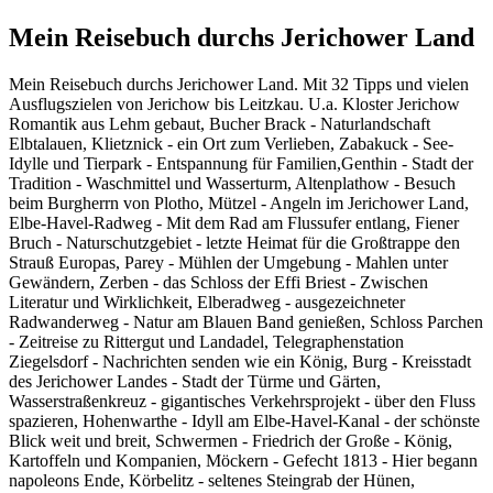
Mein Reisebuch durchs Jerichower Land
Mein Reisebuch durchs Jerichower Land. Mit 32 Tipps und vielen
Ausflugszielen von Jerichow bis Leitzkau. U.a. Kloster Jerichow
Romantik aus Lehm gebaut, Bucher Brack - Naturlandschaft
Elbtalauen, Klietznick - ein Ort zum Verlieben, Zabakuck - See-
Idylle und Tierpark - Entspannung für Familien,Genthin - Stadt der
Tradition - Waschmittel und Wasserturm, Altenplathow - Besuch
beim Burgherrn von Plotho, Mützel - Angeln im Jerichower Land,
Elbe-Havel-Radweg - Mit dem Rad am Flussufer entlang, Fiener
Bruch - Naturschutzgebiet - letzte Heimat für die Großtrappe den
Strauß Europas, Parey - Mühlen der Umgebung - Mahlen unter
Gewändern, Zerben - das Schloss der Effi Briest - Zwischen
Literatur und Wirklichkeit, Elberadweg - ausgezeichneter
Radwanderweg - Natur am Blauen Band genießen, Schloss Parchen
- Zeitreise zu Rittergut und Landadel, Telegraphenstation
Ziegelsdorf - Nachrichten senden wie ein König, Burg - Kreisstadt
des Jerichower Landes - Stadt der Türme und Gärten,
Wasserstraßenkreuz - gigantisches Verkehrsprojekt - über den Fluss
spazieren, Hohenwarthe - Idyll am Elbe-Havel-Kanal - der schönste
Blick weit und breit, Schwermen - Friedrich der Große - König,
Kartoffeln und Kompanien, Möckern - Gefecht 1813 - Hier begann
napoleons Ende, Körbelitz - seltenes Steingrab der Hünen,