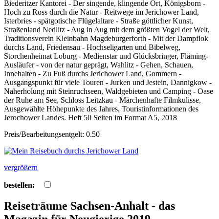
Biederitzer Kantorei - Der singende, klingende Ort, Königsborn -
Hoch zu Ross durch die Natur - Reitwege im Jerichower Land,
Isterbries - spätgotische Flügelaltare - Straße göttlicher Kunst,
Straßenland Nedlitz - Aug in Aug mit dem größten Vogel der Welt,
Traditionsverein Kleinbahn Magdeburgerforth - Mit der Dampflok
durchs Land, Friedensau - Hochseligarten und Bibelweg,
Storchenheimat Loburg - Medienstar und Glücksbringer, Fläming-
Ausläufer - von der natur geprägt, Wahlitz - Gehen, Schauen,
Innehalten - Zu Fuß durchs Jerichower Land, Gommern -
Ausgangspunkt für viele Touren - Jurken und Jestein, Dannigkow -
Naherholung mit Steinruchseen, Waldgebieten und Camping - Oase
der Ruhe am See, Schloss Leitzkau - Märchenhafte Filmkulisse,
Ausgewählte Höhepunkte des Jahres, Touristinformationen des
Jerochower Landes. Heft 50 Seiten im Format A5, 2018
Preis/Bearbeitungsentgelt: 0.50
vergrößern
bestellen:
Reiseträume Sachsen-Anhalt - das