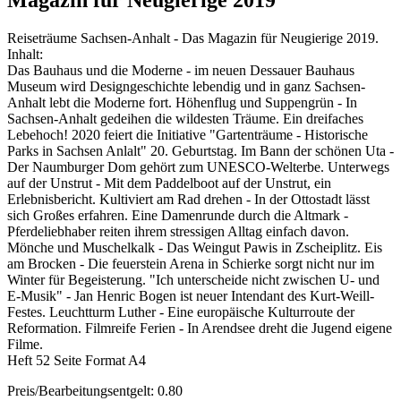
Magazin für Neugierige 2019
Reiseträume Sachsen-Anhalt - Das Magazin für Neugierige 2019.
Inhalt:
Das Bauhaus und die Moderne - im neuen Dessauer Bauhaus
Museum wird Designgeschichte lebendig und in ganz Sachsen-
Anhalt lebt die Moderne fort. Höhenflug und Suppengrün - In
Sachsen-Anhalt gedeihen die wildesten Träume. Ein dreifaches
Lebehoch! 2020 feiert die Initiative "Gartenträume - Historische
Parks in Sachsen Anlalt" 20. Geburtstag. Im Bann der schönen Uta -
Der Naumburger Dom gehört zum UNESCO-Welterbe. Unterwegs
auf der Unstrut - Mit dem Paddelboot auf der Unstrut, ein
Erlebnisbericht. Kultiviert am Rad drehen - In der Ottostadt lässt
sich Großes erfahren. Eine Damenrunde durch die Altmark -
Pferdeliebhaber reiten ihrem stressigen Alltag einfach davon.
Mönche und Muschelkalk - Das Weingut Pawis in Zscheiplitz. Eis
am Brocken - Die feuerstein Arena in Schierke sorgt nicht nur im
Winter für Begeisterung. "Ich unterscheide nicht zwischen U- und
E-Musik" - Jan Henric Bogen ist neuer Intendant des Kurt-Weill-
Festes. Leuchtturm Luther - Eine europäische Kulturroute der
Reformation. Filmreife Ferien - In Arendsee dreht die Jugend eigene
Filme.
Heft 52 Seite Format A4
Preis/Bearbeitungsentgelt: 0.80