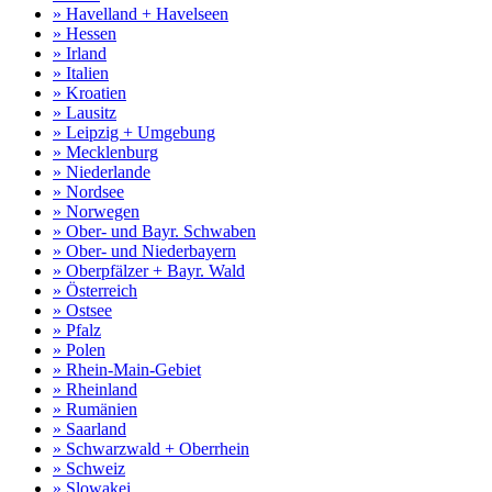
» Havelland + Havelseen
» Hessen
» Irland
» Italien
» Kroatien
» Lausitz
» Leipzig + Umgebung
» Mecklenburg
» Niederlande
» Nordsee
» Norwegen
» Ober- und Bayr. Schwaben
» Ober- und Niederbayern
» Oberpfälzer + Bayr. Wald
» Österreich
» Ostsee
» Pfalz
» Polen
» Rhein-Main-Gebiet
» Rheinland
» Rumänien
» Saarland
» Schwarzwald + Oberrhein
» Schweiz
» Slowakei