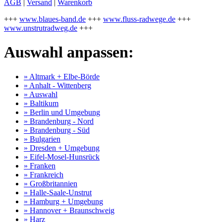
AGB
|
Versand
|
Warenkorb
+++
www.blaues-band.de
+++
www.fluss-radwege.de
+++
www.unstrutradweg.de
+++
Auswahl anpassen:
» Altmark + Elbe-Börde
» Anhalt - Wittenberg
» Auswahl
» Baltikum
» Berlin und Umgebung
» Brandenburg - Nord
» Brandenburg - Süd
» Bulgarien
» Dresden + Umgebung
» Eifel-Mosel-Hunsrück
» Franken
» Frankreich
» Großbritannien
» Halle-Saale-Unstrut
» Hamburg + Umgebung
» Hannover + Braunschweig
» Harz