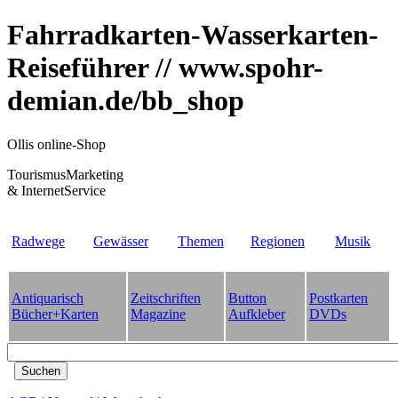
Fahrradkarten-Wasserkarten-
Reiseführer // www.spohr-
demian.de/bb_shop
Ollis online-Shop
TourismusMarketing
& InternetService
Radwege
Gewässer
Themen
Regionen
Musik
Antiquarisch
Zeitschriften
Button
Postkarten
Bücher+Karten
Magazine
Aufkleber
DVDs