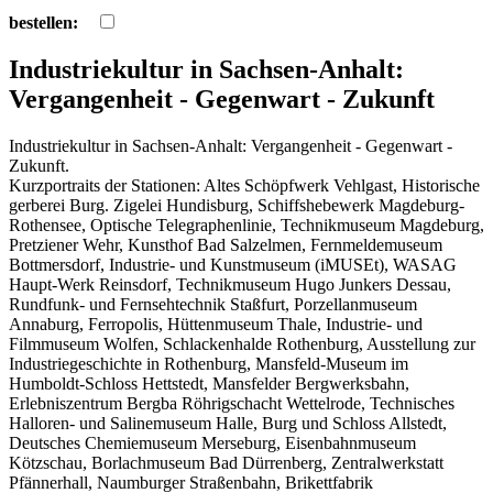
bestellen:
Industriekultur in Sachsen-Anhalt:
Vergangenheit - Gegenwart - Zukunft
Industriekultur in Sachsen-Anhalt: Vergangenheit - Gegenwart -
Zukunft.
Kurzportraits der Stationen: Altes Schöpfwerk Vehlgast, Historische
gerberei Burg. Zigelei Hundisburg, Schiffshebewerk Magdeburg-
Rothensee, Optische Telegraphenlinie, Technikmuseum Magdeburg,
Pretziener Wehr, Kunsthof Bad Salzelmen, Fernmeldemuseum
Bottmersdorf, Industrie- und Kunstmuseum (iMUSEt), WASAG
Haupt-Werk Reinsdorf, Technikmuseum Hugo Junkers Dessau,
Rundfunk- und Fernsehtechnik Staßfurt, Porzellanmuseum
Annaburg, Ferropolis, Hüttenmuseum Thale, Industrie- und
Filmmuseum Wolfen, Schlackenhalde Rothenburg, Ausstellung zur
Industriegeschichte in Rothenburg, Mansfeld-Museum im
Humboldt-Schloss Hettstedt, Mansfelder Bergwerksbahn,
Erlebniszentrum Bergba Röhrigschacht Wettelrode, Technisches
Halloren- und Salinemuseum Halle, Burg und Schloss Allstedt,
Deutsches Chemiemuseum Merseburg, Eisenbahnmuseum
Kötzschau, Borlachmuseum Bad Dürrenberg, Zentralwerkstatt
Pfännerhall, Naumburger Straßenbahn, Brikettfabrik