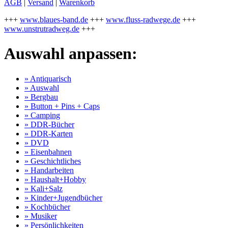
AGB
|
Versand
|
Warenkorb
+++
www.blaues-band.de
+++
www.fluss-radwege.de
+++
www.unstrutradweg.de
+++
Auswahl anpassen:
» Antiquarisch
» Auswahl
» Bergbau
» Button + Pins + Caps
» Camping
» DDR-Bücher
» DDR-Karten
» DVD
» Eisenbahnen
» Geschichtliches
» Handarbeiten
» Haushalt+Hobby
» Kali+Salz
» Kinder+Jugendbücher
» Kochbücher
» Musiker
» Persönlichkeiten