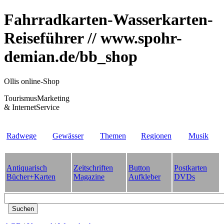
Fahrradkarten-Wasserkarten-
Reiseführer // www.spohr-
demian.de/bb_shop
Ollis online-Shop
TourismusMarketing
& InternetService
Radwege
Gewässer
Themen
Regionen
Musik
Antiquarisch
Zeitschriften
Button
Postkarten
Bücher+Karten
Magazine
Aufkleber
DVDs