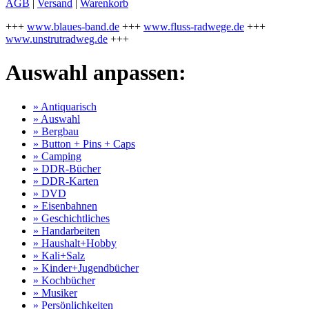
AGB
|
Versand
|
Warenkorb
+++
www.blaues-band.de
+++
www.fluss-radwege.de
+++
www.unstrutradweg.de
+++
Auswahl anpassen:
» Antiquarisch
» Auswahl
» Bergbau
» Button + Pins + Caps
» Camping
» DDR-Bücher
» DDR-Karten
» DVD
» Eisenbahnen
» Geschichtliches
» Handarbeiten
» Haushalt+Hobby
» Kali+Salz
» Kinder+Jugendbücher
» Kochbücher
» Musiker
» Persönlichkeiten