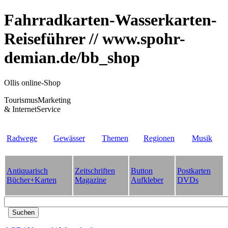
Fahrradkarten-Wasserkarten-
Reiseführer // www.spohr-
demian.de/bb_shop
Ollis online-Shop
TourismusMarketing
& InternetService
Radwege
Gewässer
Themen
Regionen
Musik
Antiquarisch
Zeitschriften
Button
Postkarten
Bücher+Karten
Magazine
Aufkleber
DVDs