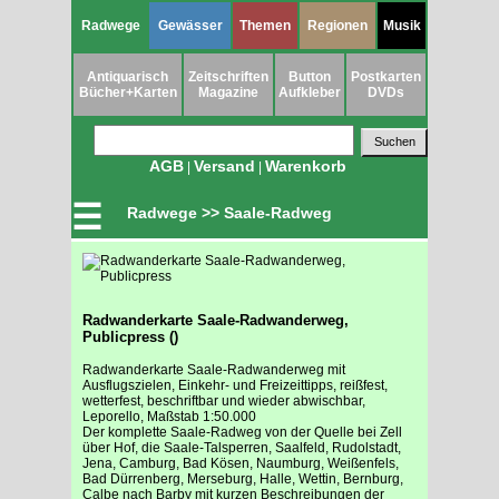
Radwege
Gewässer
Themen
Regionen
Musik
Antiquarisch
Zeitschriften
Button
Postkarten
Bücher+Karten
Magazine
Aufkleber
DVDs
AGB
Versand
Warenkorb
|
|
☰
Radwege >> Saale-Radweg
Radwanderkarte Saale-Radwanderweg,
Publicpress ()
Radwanderkarte Saale-Radwanderweg mit
Ausflugszielen, Einkehr- und Freizeittipps, reißfest,
wetterfest, beschriftbar und wieder abwischbar,
Leporello, Maßstab 1:50.000
Der komplette Saale-Radweg von der Quelle bei Zell
über Hof, die Saale-Talsperren, Saalfeld, Rudolstadt,
Jena, Camburg, Bad Kösen, Naumburg, Weißenfels,
Bad Dürrenberg, Merseburg, Halle, Wettin, Bernburg,
Calbe nach Barby mit kurzen Beschreibungen der