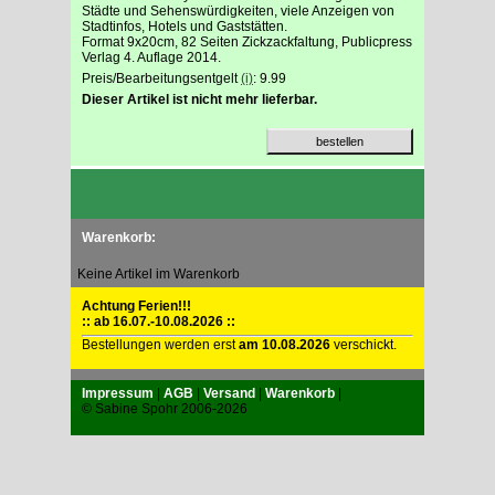
Städte und Sehenswürdigkeiten, viele Anzeigen von
Stadtinfos, Hotels und Gaststätten.
Format 9x20cm, 82 Seiten Zickzackfaltung, Publicpress
Verlag 4. Auflage 2014.
Preis/Bearbeitungsentgelt
(i)
: 9.99
Dieser Artikel ist nicht mehr lieferbar.
Warenkorb:
Keine Artikel im Warenkorb
Achtung Ferien!!!
:: ab 16.07.-10.08.2026 ::
Bestellungen werden erst
am 10.08.2026
verschickt.
Impressum
|
AGB
|
Versand
|
Warenkorb
|
© Sabine Spohr 2006-2026