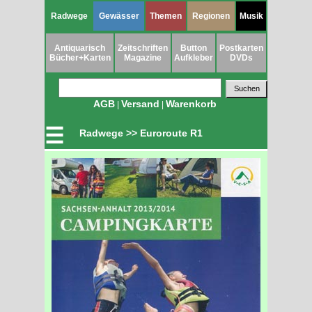
Radwege
Gewässer
Themen
Regionen
Musik
Antiquarisch
Zeitschriften
Button
Postkarten
Bücher+Karten
Magazine
Aufkleber
DVDs
AGB
Versand
Warenkorb
|
|
☰
Radwege >> Euroroute R1