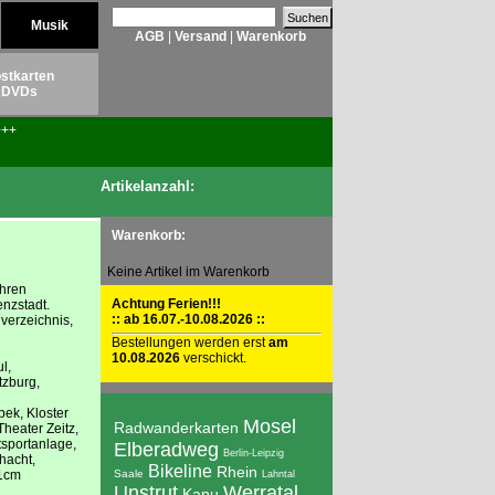
Musik
AGB
|
Versand
|
Warenkorb
stkarten
DVDs
++
Artikelanzahl:
Warenkorb:
Keine Artikel im Warenkorb
Ihren
Achtung Ferien!!!
nzstadt.
:: ab 16.07.-10.08.2026 ::
verzeichnis,
Bestellungen werden erst
am
10.08.2026
verschickt.
l,
tzburg,
ek, Kloster
Mosel
Radwanderkarten
Theater Zeitz,
sportanlage,
Elberadweg
Berlin-Leipzig
hacht,
Bikeline
Rhein
21cm
Saale
Lahntal
Unstrut
Werratal
Kanu