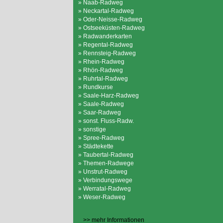
» Naab-Radweg
» Neckartal-Radweg
» Oder-Neisse-Radweg
» Ostseeküsten-Radweg
» Radwanderkarten
» Regental-Radweg
» Rennsteig-Radweg
» Rhein-Radweg
» Rhön-Radweg
» Ruhrtal-Radweg
» Rundkurse
» Saale-Harz-Radweg
» Saale-Radweg
» Saar-Radweg
» sonst. Fluss-Radw.
» sonstige
» Spree-Radweg
» Städtekette
» Taubertal-Radweg
» Themen-Radwege
» Unstrut-Radweg
» Verbindungswege
» Werratal-Radweg
» Weser-Radweg
>> mehr Informationen