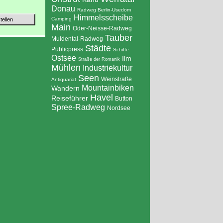
Donau
Radweg Berlin-Usedom
Himmelsscheibe
Camping
Main
Oder-Neisse-Radweg
Tauber
Muldental-Radweg
Städte
Publicpress
Schiffe
Ostsee
Ilm
Straße der Romanik
Mühlen
Industriekultur
Seen
Weinstraße
Antiquariat
Mountainbiken
Wandern
Havel
Reiseführer
Button
Spree-Radweg
Nordsee