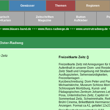
Gewässer
Themen
Regionen
arisch
Zeitschriften
Button
Po
+Karten
Magazine
Aufkleber
++
www.blaues-band.de
+++
www.fluss-radwege.de
+++
www.unstrutradweg.de
+
Elster-Radweg
Freizeitkarte Zeitz ()
Freizeitkarte Zeitz mit Anregungen für 
Aufenthalt in unserer Dom- und Reside
Zeitz Stadt und Umgebung mit Straßen
Ausflugszielen, Sehenswürdigkeiten,
Freizeitanlagen ...
Kurzbeschreibung: Dom Peter und Pau
Michaelskirche, Museum Schloss Mori
Schlosspark Moritzburg, Kunst- und
Pädagogisches Zentrum Johannes Leb
Posa, Unterirdisches Zeitz, Capitol im 
Sommerbad Zeitz, Schwimmhalle, Reit
Brühl Cinema, Brikettfabrik Herrmansc
Anzeigen. Format ca A1, gefaltet 12x