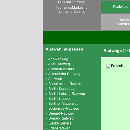
Ollis online-Shop
Radwege
TourismusMarketing
& InternetService
Antiqu
Bücher
+
Auswahl anpassen:
Radwege >> 
» Ahr-Radweg
» Aller-Radweg
» Altmarkrundkurs
» Altmuehltal-Radweg
» Auswahl
» Bahntrassen-Radeln
» Berlin-Kopenhagen
» Berlin-Leipzig-Radweg
» Berlin-Usedom
» Berliner Mauerweg
» Bodensee-Radweg
» Diemel-Radweg
» Donau-Radweg
» E-Bike Service
» Eder-Radweg