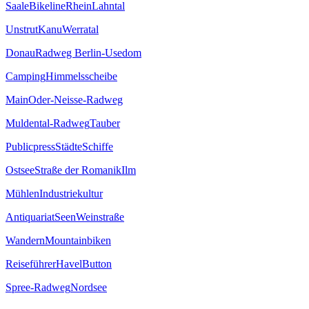
Saale
Bikeline
Rhein
Lahntal
Unstrut
Kanu
Werratal
Donau
Radweg Berlin-Usedom
Camping
Himmelsscheibe
Main
Oder-Neisse-Radweg
Muldental-Radweg
Tauber
Publicpress
Städte
Schiffe
Ostsee
Straße der Romanik
Ilm
Mühlen
Industriekultur
Antiquariat
Seen
Weinstraße
Wandern
Mountainbiken
Reiseführer
Havel
Button
Spree-Radweg
Nordsee