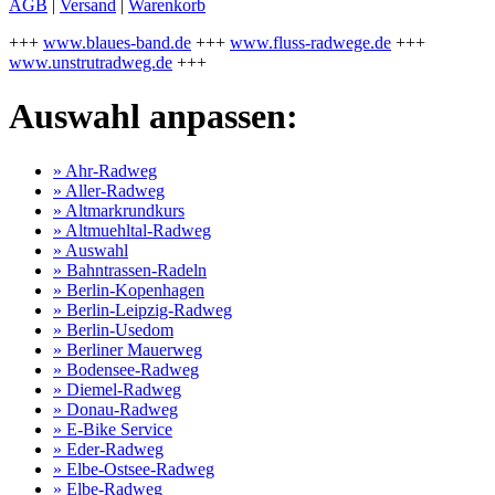
AGB
|
Versand
|
Warenkorb
+++
www.blaues-band.de
+++
www.fluss-radwege.de
+++
www.unstrutradweg.de
+++
Auswahl anpassen:
» Ahr-Radweg
» Aller-Radweg
» Altmarkrundkurs
» Altmuehltal-Radweg
» Auswahl
» Bahntrassen-Radeln
» Berlin-Kopenhagen
» Berlin-Leipzig-Radweg
» Berlin-Usedom
» Berliner Mauerweg
» Bodensee-Radweg
» Diemel-Radweg
» Donau-Radweg
» E-Bike Service
» Eder-Radweg
» Elbe-Ostsee-Radweg
» Elbe-Radweg