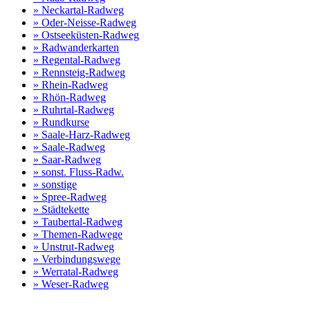
» Neckartal-Radweg
» Oder-Neisse-Radweg
» Ostseeküsten-Radweg
» Radwanderkarten
» Regental-Radweg
» Rennsteig-Radweg
» Rhein-Radweg
» Rhön-Radweg
» Ruhrtal-Radweg
» Rundkurse
» Saale-Harz-Radweg
» Saale-Radweg
» Saar-Radweg
» sonst. Fluss-Radw.
» sonstige
» Spree-Radweg
» Städtekette
» Taubertal-Radweg
» Themen-Radwege
» Unstrut-Radweg
» Verbindungswege
» Werratal-Radweg
» Weser-Radweg