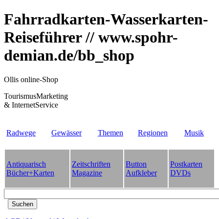
Fahrradkarten-Wasserkarten-
Reiseführer // www.spohr-
demian.de/bb_shop
Ollis online-Shop
TourismusMarketing
& InternetService
Radwege
Gewässer
Themen
Regionen
Musik
Antiquarisch
Zeitschriften
Button
Postkarten
Bücher+Karten
Magazine
Aufkleber
DVDs