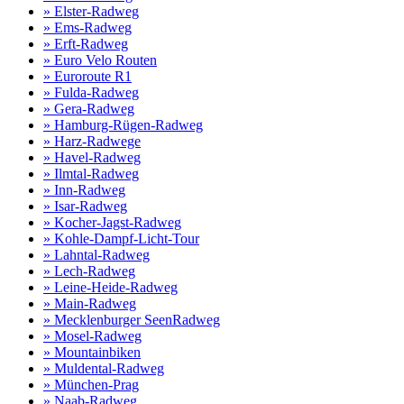
» Elster-Radweg
» Ems-Radweg
» Erft-Radweg
» Euro Velo Routen
» Euroroute R1
» Fulda-Radweg
» Gera-Radweg
» Hamburg-Rügen-Radweg
» Harz-Radwege
» Havel-Radweg
» Ilmtal-Radweg
» Inn-Radweg
» Isar-Radweg
» Kocher-Jagst-Radweg
» Kohle-Dampf-Licht-Tour
» Lahntal-Radweg
» Lech-Radweg
» Leine-Heide-Radweg
» Main-Radweg
» Mecklenburger SeenRadweg
» Mosel-Radweg
» Mountainbiken
» Muldental-Radweg
» München-Prag
» Naab-Radweg