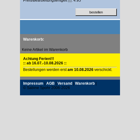
Preis/Bearbeitungsentgelt
(i)
: 4.95
Warenkorb:
Keine Artikel im Warenkorb
Achtung Ferien!!!
:: ab 16.07.-10.08.2026 ::
Bestellungen werden erst
am 10.08.2026
verschickt.
Impressum
|
AGB
|
Versand
|
Warenkorb
|
© Sabine Spohr 2006-2026