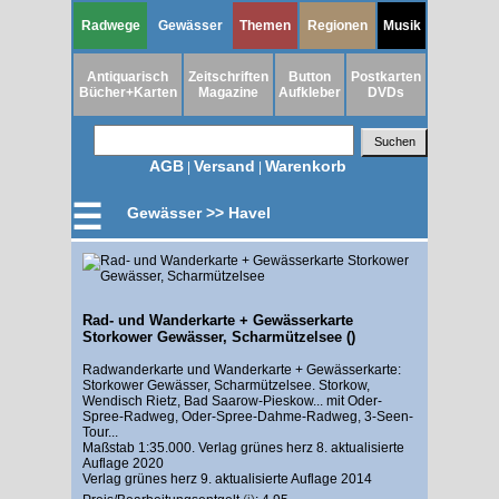
Radwege
Gewässer
Themen
Regionen
Musik
Antiquarisch
Zeitschriften
Button
Postkarten
Bücher+Karten
Magazine
Aufkleber
DVDs
AGB
Versand
Warenkorb
|
|
☰
Gewässer >> Havel
Rad- und Wanderkarte + Gewässerkarte
Storkower Gewässer, Scharmützelsee ()
Radwanderkarte und Wanderkarte + Gewässerkarte:
Storkower Gewässer, Scharmützelsee. Storkow,
Wendisch Rietz, Bad Saarow-Pieskow... mit Oder-
Spree-Radweg, Oder-Spree-Dahme-Radweg, 3-Seen-
Tour...
Maßstab 1:35.000. Verlag grünes herz 8. aktualisierte
Auflage 2020
Verlag grünes herz 9. aktualisierte Auflage 2014