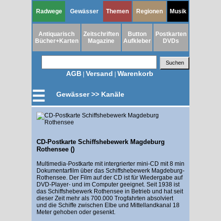
Radwege
Gewässer
Themen
Regionen
Musik
Antiquarisch
Zeitschriften
Button
Postkarten
Bücher+Karten
Magazine
Aufkleber
DVDs
AGB
Versand
Warenkorb
|
|
☰
Gewässer >> Kanäle
CD-Postkarte Schiffshebewerk Magdeburg
Rothensee ()
Multimedia-Postkarte mit intergrierter mini-CD mit 8 min
Dokumentarfilm über das Schiffshebewerk Magdeburg-
Rothensee. Der Film auf der CD ist für Wiedergabe auf
DVD-Player- und im Computer geeignet. Seit 1938 ist
das Schiffshebewerk Rothensee in Betrieb und hat seit
dieser Zeit mehr als 700.000 Trogfahrten absolviert
und die Schiffe zwischen Elbe und Mittellandkanal 18
Meter gehoben oder gesenkt.