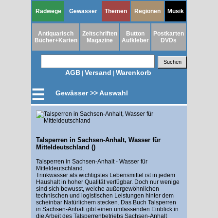
Radwege
Gewässer
Themen
Regionen
Musik
Antiquarisch
Zeitschriften
Button
Postkarten
Bücher+Karten
Magazine
Aufkleber
DVDs
AGB
Versand
Warenkorb
|
|
☰
Gewässer >> Auswahl
Talsperren in Sachsen-Anhalt, Wasser für
Mitteldeutschland ()
Talsperren in Sachsen-Anhalt - Wasser für
Mitteldeutschland.
Trinkwasser als wichtigstes Lebensmittel ist in jedem
Haushalt in hoher Qualität verfügbar. Doch nur wenige
sind sich bewusst, welche außergewöhnlichen
technischen und logistischen Leistungen hinter dem
scheinbar Natürlichem stecken. Das Buch Talsperren
in Sachsen-Anhalt gibt einen umfassenden Einblick in
die Arbeit des Talsperrenbetriebs Sachsen-Anhalt