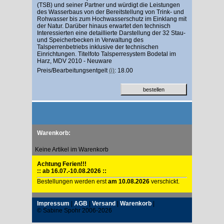
(TSB) und seiner Partner und würdigt die Leistungen
des Wasserbaus von der Bereitstellung von Trink- und
Rohwasser bis zum Hochwasserschutz im Einklang mit
der Natur. Darüber hinaus erwartet den technisch
Interessierten eine detaillierte Darstellung der 32 Stau-
und Speicherbecken in Verwaltung des
Talsperrenbetriebs inklusive der technischen
Einrichtungen. Titelfoto Talsperresystem Bodetal im
Harz, MDV 2010 - Neuware
Preis/Bearbeitungsentgelt
(i)
: 18.00
Warenkorb:
Keine Artikel im Warenkorb
Achtung Ferien!!!
:: ab 16.07.-10.08.2026 ::
Bestellungen werden erst
am 10.08.2026
verschickt.
Impressum
|
AGB
|
Versand
|
Warenkorb
|
© Sabine Spohr 2006-2026