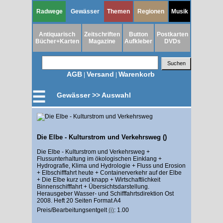
Radwege
Gewässer
Themen
Regionen
Musik
Antiquarisch
Zeitschriften
Button
Postkarten
Bücher+Karten
Magazine
Aufkleber
DVDs
AGB
Versand
Warenkorb
|
|
☰
Gewässer >> Auswahl
Die Elbe - Kulturstrom und Verkehrsweg ()
Die Elbe - Kulturstrom und Verkehrsweg +
Flussunterhaltung im ökologischen Einklang +
Hydrografie, Klima und Hydrologie + Fluss und Erosion
+ Elbschifffahrt heute + Containerverkehr auf der Elbe
+ Die Elbe kurz und knapp + Wirtschaftlichkeit
Binnenschifffahrt + Übersichtsdarstellung.
Herausgeber Wasser- und Schifffahrtsdirektion Ost
2008. Heft 20 Seiten Format A4
Preis/Bearbeitungsentgelt
(i)
: 1.00