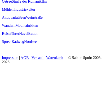
Ostsee
Straße der Romanik
Ilm
Mühlen
Industriekultur
Antiquariat
Seen
Weinstraße
Wandern
Mountainbiken
Reiseführer
Havel
Button
Spree-Radweg
Nordsee
Impressum
|
AGB
|
Versand
|
Warenkorb
| © Sabine Spohr 2006-
2026