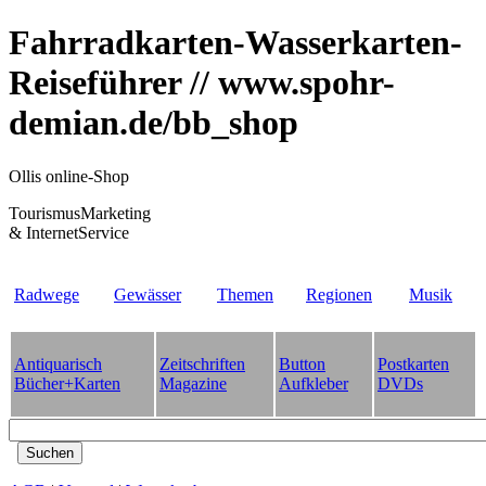
Fahrradkarten-Wasserkarten-
Reiseführer // www.spohr-
demian.de/bb_shop
Ollis online-Shop
TourismusMarketing
& InternetService
Radwege
Gewässer
Themen
Regionen
Musik
Antiquarisch
Zeitschriften
Button
Postkarten
Bücher+Karten
Magazine
Aufkleber
DVDs