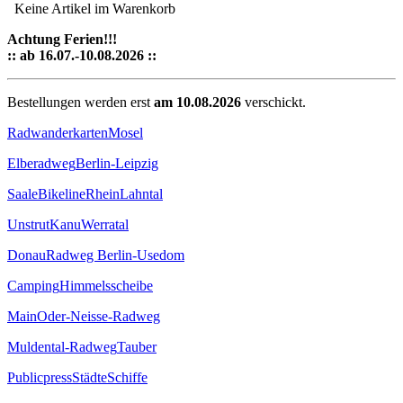
Keine Artikel im Warenkorb
Achtung Ferien!!!
:: ab 16.07.-10.08.2026 ::
Bestellungen werden erst
am 10.08.2026
verschickt.
Radwanderkarten
Mosel
Elberadweg
Berlin-Leipzig
Saale
Bikeline
Rhein
Lahntal
Unstrut
Kanu
Werratal
Donau
Radweg Berlin-Usedom
Camping
Himmelsscheibe
Main
Oder-Neisse-Radweg
Muldental-Radweg
Tauber
Publicpress
Städte
Schiffe