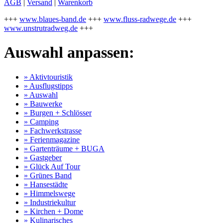
AGB
|
Versand
|
Warenkorb
+++
www.blaues-band.de
+++
www.fluss-radwege.de
+++
www.unstrutradweg.de
+++
Auswahl anpassen:
» Aktivtouristik
» Ausflugstipps
» Auswahl
» Bauwerke
» Burgen + Schlösser
» Camping
» Fachwerkstrasse
» Ferienmagazine
» Gartenträume + BUGA
» Gastgeber
» Glück Auf Tour
» Grünes Band
» Hansestädte
» Himmelswege
» Industriekultur
» Kirchen + Dome
» Kulinarisches