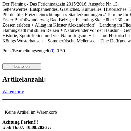
Der Fläming - Das Ferienmagazin 2015/2016, Ausgabe Nr. 13.
Sehenswertes, Entspannendes, Gastliches, Kulturelles, Historisches.
Pferdehöfe, Freizeiteinrichtungen // Stadterkundungen // Termine fü
Erster Barfußwanderweg Bad Belzig + Flaeming-Skate über 230 km +
Zossen erleben + Alltag im Kloster Alexanderdorf + Landung im Fl
Flämingstadt mit stillen Reizen + Naturwunder vor der Haustür + Gen
Historie, Sportofferten und viel Natur ringsum + Lust auf Historisc
Königs Wusterhausen + Sommerfrische Mellensee + Eine Da(h)me wird
Preis/Bearbeitungsentgelt
(i)
: 0.50
Artikelanzahl:
Warenkorb:
Keine Artikel im Warenkorb
Achtung Ferien!!!
:: ab 16.07.-10.08.2026 ::