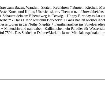
 Tipps zum Baden, Wandern, Skaten, Radfahren // Burgen, Kirchen, Muse
r Feste, Kunst und Kultur, Übersichtskarte. Themen u.a.: Umweltbeich
 Schautreideln am Elberadweg in Coswig + Happy Birthday to Lu zum 
iegerheim - Hans Grade Museum Borkheide + Ganz nah an Meister Adeba
iessertouren in der Nuthe-Nieplitz + Familienausflug ins Vogelparadie
hes + Mittendrin und nah dabei - Kallinmchen, ein Paradies für Wasse
 750! - Das Städtchen Dahme/Mark lockt mit Mittelalterspektakulum i