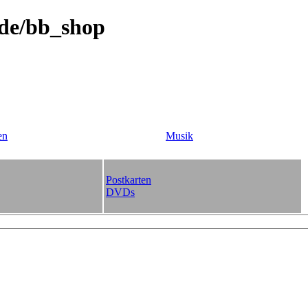
.de/bb_shop
en
Musik
Postkarten
DVDs