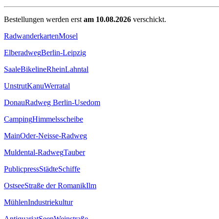
Bestellungen werden erst
am 10.08.2026
verschickt.
Radwanderkarten
Mosel
Elberadweg
Berlin-Leipzig
Saale
Bikeline
Rhein
Lahntal
Unstrut
Kanu
Werratal
Donau
Radweg Berlin-Usedom
Camping
Himmelsscheibe
Main
Oder-Neisse-Radweg
Muldental-Radweg
Tauber
Publicpress
Städte
Schiffe
Ostsee
Straße der Romanik
Ilm
Mühlen
Industriekultur
Antiquariat
Seen
Weinstraße