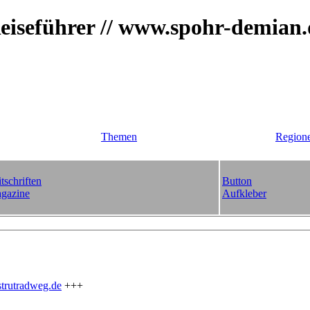
iseführer // www.spohr-demian
Themen
Region
tschriften
Button
gazine
Aufkleber
trutradweg.de
+++