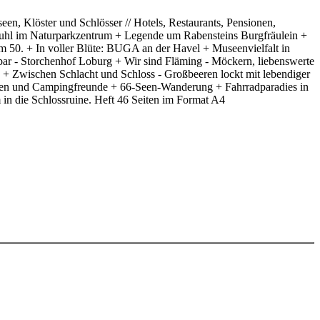
en, Klöster und Schlösser // Hotels, Restaurants, Pensionen,
tstuhl im Naturparkzentrum + Legende um Rabensteins Burgfräulein +
50. + In voller Blüte: BUGA an der Havel + Museenvielfalt in
r - Storchenhof Loburg + Wir sind Fläming - Möckern, liebenswerte
s + Zwischen Schlacht und Schloss - Großbeeren lockt mit lebendiger
rratten und Campingfreunde + 66-Seen-Wanderung + Fahrradparadies in
n die Schlossruine. Heft 46 Seiten im Format A4