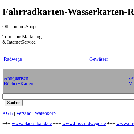
Fahrradkarten-Wasserkarten-Re
Ollis online-Shop
TourismusMarketing
& InternetService
Radwege
Gewässer
Antiquarisch
Zei
Bücher+Karten
Ma
AGB
|
Versand
|
Warenkorb
+++
www.blaues-band.de
+++
www.fluss-radwege.de
+++
www.uns