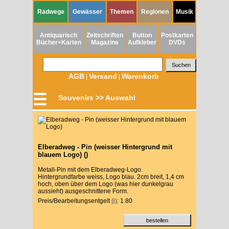
Radwege
Gewässer
Themen
Regionen
Musik
Antiquarisch
Zeitschriften
Button
Postkarten
Bücher+Karten
Magazine
Aufkleber
DVDs
AGB
Versand
Warenkorb
|
|
☰
Souvenirs >> Auswahl
Elberadweg - Pin (weisser Hintergrund mit
blauem Logo) ()
Metall-Pin mit dem Elberadweg-Logo.
Hintergrundfarbe weiss, Logo blau. 2cm breit, 1,4 cm
hoch, oben über dem Logo (was hier dunkelgrau
aussieht) ausgeschnittene Form.
Preis/Bearbeitungsentgelt
(i)
: 1.80