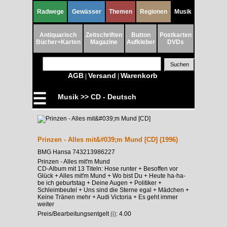
Radwege
Gewässer
Themen
Regionen
Musik
Antiquarisch
Zeitschriften
Button
Postkarten
Bücher+Karten
Magazine
Aufkleber
DVDs
AGB
Versand
Warenkorb
|
|
☰
Musik >> CD - Deutsch
Prinzen - Alles mit&#039;m Mund [CD] (1996)
BMG Hansa 743213986227
Prinzen - Alles mit'm Mund
CD-Album mit 13 Titeln: Hose runter + Besoffen vor
Glück + Alles mit'm Mund + Wo bist Du + Heute ha-ha-
be ich geburtstag + Deine Augen + Politiker +
Schleimbeutel + Uns sind die Sterne egal + Mädchen +
Keine Tränen mehr + Audi Victoria + Es geht immer
weiter
Preis/Bearbeitungsentgelt
(i)
: 4.00