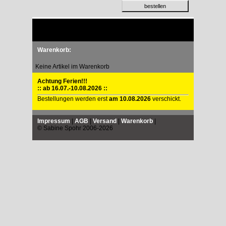
Warenkorb:
Keine Artikel im Warenkorb
Achtung Ferien!!!
:: ab 16.07.-10.08.2026 ::
Bestellungen werden erst
am 10.08.2026
verschickt.
Impressum
|
AGB
|
Versand
|
Warenkorb
|
© Sabine Spohr 2006-2026